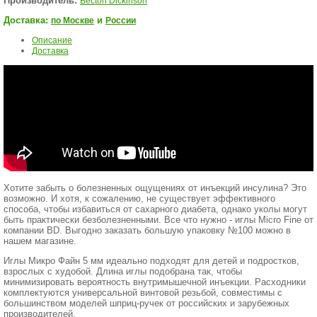
Производитель:
Becton Dickinson
Доставка:
и
по Москве
России
Описание
Доставка
Хотите забыть о болезненных ощущениях от инъекций инсулина? Это
возможно. И хотя, к сожалению, не существует эффективного
способа, чтобы избавиться от сахарного диабета, однако уколы могут
быть практически безболезненными. Все что нужно - иглы Micro Fine от
компании BD. Выгодно заказать большую упаковку №100 можно в
нашем магазине.
Иглы Микро Файн 5 мм идеально подходят для детей и подростков,
взрослых с худобой. Длина иглы подобрана так, чтобы
минимизировать вероятность внутримышечной инъекции. Расходники
комплектуются универсальной винтовой резьбой, совместимы с
большинством моделей шприц-ручек от российских и зарубежных
производителей.