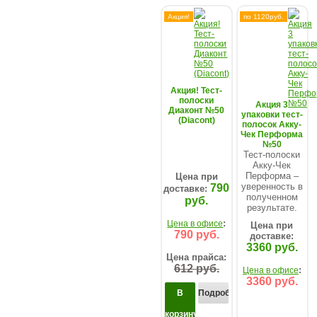
Акция!
по 1120руб.
Акция! Тест-
полоски
Акция 3
Диаконт №50
упаковки тест-
(Diacont)
полосок Акку-
Чек Перформа
№50
Тест-полоски
Акку-Чек
Перформа –
Цена при
уверенность в
790
доставке:
полученном
руб.
результате.
:
Цена в офисе
Цена при
790 руб.
доставке:
3360 руб.
Цена прайса:
612 руб.
:
Цена в офисе
3360 руб.
В
Подробнее...
корзину