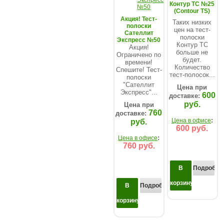
Контур ТС №25
(Contour TS)
Акция! Тест-
Таких низких
полоски
цен на тест-
Сателлит
полоски
Экспресс №50
Контур ТС
Акция!
больше не
Ограничено по
будет.
времени!
Количество
Спешите! Тест-
тест-полосок...
полоски
"Сателлит
Цена при
Экспресс"...
600
доставке:
руб.
Цена при
760
доставке:
:
Цена в офисе
руб.
600 руб.
:
Цена в офисе
760 руб.
В
Подробнее
корзину
В
Подробнее...
корзину