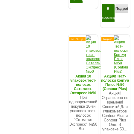
В
Подробнее
корзину
по 740 р.
Акция!
Акция 10
Акция! Тест-
упаковок тест-
полоски Контур
полосок
Плюс №50
Сателлит-
(Contour Plus)
Экспресс №50
Акция!
При
Ограничено по
одновременной
времени!
покупке 10-ти
Спешите! Для
упаковок тест-
глюкометров
полосок
Contour Plus и
"Сателлит
Contour Plus
Экспресс" №50
One. В
Вы...
упаковке 50...