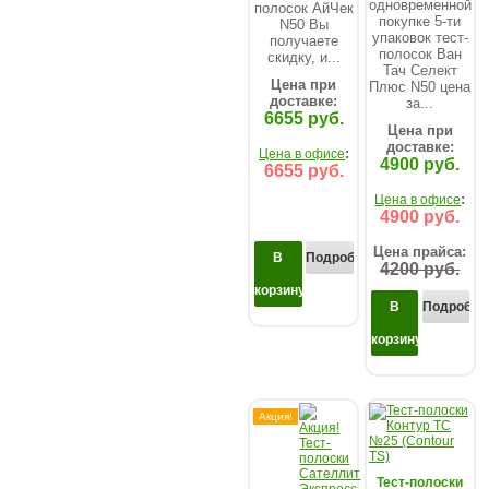
одновременной
полосок АйЧек
покупке 5-ти
N50 Вы
упаковок тест-
получаете
полосок Ван
cкидку, и...
Тач Селект
Цена при
Плюс N50 цена
доставке:
за...
6655 руб.
Цена при
доставке:
:
Цена в офисе
4900 руб.
6655 руб.
:
Цена в офисе
4900 руб.
Цена прайса:
В
Подробнее...
4200 руб.
корзину
В
Подробнее
корзину
Акция!
Тест-полоски