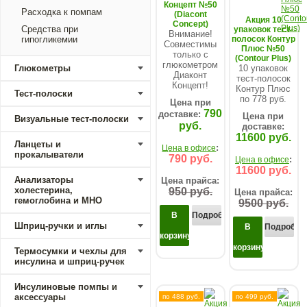
Концепт №50
Расходка к помпам
(Diacont
Акция 10
Concept)
Средства при
упаковок тест-
Внимание!
гипогликемии
полосок Контур
Совместимы
Плюс №50
только с
(Contour Plus)
глюкометром
Глюкометры
10 упаковок
Диаконт
тест-полосок
Концепт!
Контур Плюс
Тест-полоски
по 778 руб.
Цена при
790
доставке:
Цена при
Визуальные тест-полоски
руб.
доставке:
11600 руб.
Ланцеты и
:
Цена в офисе
прокалыватели
790 руб.
:
Цена в офисе
11600 руб.
Анализаторы
Цена прайса:
холестерина,
950 руб.
Цена прайса:
гемоглобина и МНО
9500 руб.
В
Подробнее...
Шприц-ручки и иглы
В
Подробнее
корзину
корзину
Термосумки и чехлы для
инсулина и шприц-ручек
Инсулиновые помпы и
аксессуары
по 488 руб.
по 499 руб.