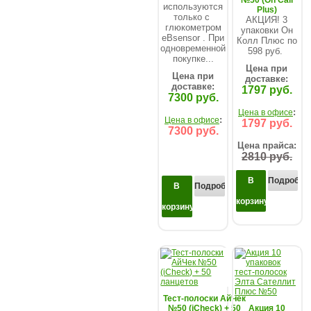
№50 (On Call
используются
Plus)
только с
АКЦИЯ! 3
глюкометром
упаковки Он
eBsensor . При
Колл Плюс по
одновременной
598 руб.
покупке...
Цена при
Цена при
доставке:
доставке:
1797 руб.
7300 руб.
:
Цена в офисе
:
Цена в офисе
1797 руб.
7300 руб.
Цена прайса:
2810 руб.
В
Подробнее
В
Подробнее...
корзину
корзину
Тест-полоски АйЧек
№50 (iCheck) + 50
Акция 10