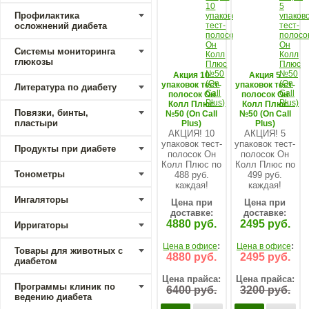
Профилактика
осложнений диабета
Системы мониторинга
глюкозы
Акция 10
Акция 5
упаковок тест-
упаковок тест-
Литература по диабету
полосок Он
полосок Он
Колл Плюс
Колл Плюс
Повязки, бинты,
№50 (On Call
№50 (On Call
пластыри
Plus)
Plus)
АКЦИЯ! 10
АКЦИЯ! 5
упаковок тест-
упаковок тест-
Продукты при диабете
полосок Он
полосок Он
Колл Плюс по
Колл Плюс по
Тонометры
488 руб.
499 руб.
каждая!
каждая!
Ингаляторы
Цена при
Цена при
доставке:
доставке:
4880 руб.
2495 руб.
Ирригаторы
:
:
Цена в офисе
Цена в офисе
Товары для животных с
4880 руб.
2495 руб.
диабетом
Цена прайса:
Цена прайса:
Программы клиник по
6400 руб.
3200 руб.
ведению диабета