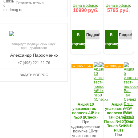
Оставить отзыв
:
:
Цена в офисе
Цена в офисе
10990 руб.
5795 руб.
В
Подробнее...
В
Подробнее
корзину
корзину
Кандидат медицинских наук,
врач-диабетолог
Александр Пархоменко
+7 (495) 221-22-76
по 665.5руб.
по 980руб.
ЗАДАТЬ ВОПРОС
Акция 10
Акция 5
упаковок тест-
упаковок тест-
полосок АйЧек
полосок Ван
№50 (iCheck)
Тач Селект
При
Плюс №50 (One
Touch Select
одновременной
Plus)
покупке 10-ти
При
упаковок тест-