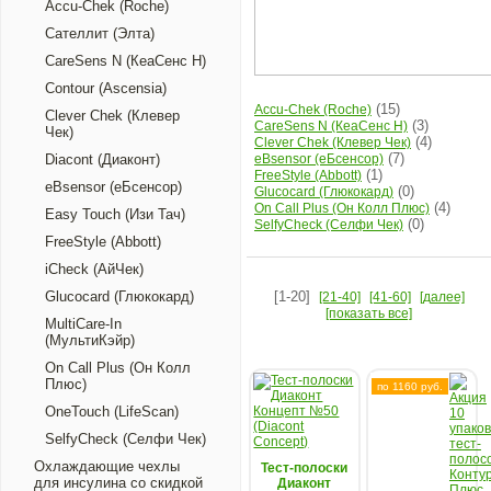
Accu-Chek (Roche)
Сателлит (Элта)
CareSens N (КеаСенс Н)
Contour (Ascensia)
(15)
Accu-Chek (Roche)
Clever Chek (Клевер
(3)
CareSens N (КеаСенс Н)
Чек)
(4)
Clever Chek (Клевер Чек)
(7)
Diacont (Диаконт)
eBsensor (еБсенсор)
(1)
FreeStyle (Abbott)
eBsensor (еБсенсор)
(0)
Glucocard (Глюкокард)
(4)
On Call Plus (Он Колл Плюс)
Easy Touch (Изи Тач)
(0)
SelfyCheck (Селфи Чек)
FreeStyle (Abbott)
iCheck (АйЧек)
Glucocard (Глюкокард)
[1-20]
[21-40]
[41-60]
[далее]
[показать все]
MultiCare-In
(МультиКэйр)
On Call Plus (Он Колл
Плюс)
по 1160 руб.
OneTouch (LifeScan)
SelfyCheck (Селфи Чек)
Охлаждающие чехлы
Тест-полоски
для инсулина со скидкой
Диаконт