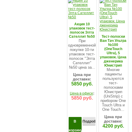
Акция 10
упаковок тест-
полосок Элта
Сателлит №50
Тест-полоски
При
Ван Тач Ультра
№100
одновременной
(OneTouch
покупке 10-ти
Ultra), 5
упаковок тест-
упаковок. Цена
полосок "Элта
дженерика
Сателлит"
Юнистрип
№50 цена за...
Многие
пациенты
Цена при
пользуются
доставке:
тест-
5850 руб.
полосками
Юнистрип
:
Цена в офисе
(UniStrip) с
5850 руб.
прибором One
Touch Ultra и
One Touch...
Цена при
доставке:
В
Подробнее...
4200 руб.
корзину