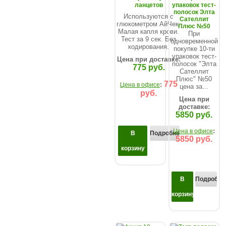
ланцетов
упаковок тест-
полосок Элта
Используются с
Сателлит
глюкометром АйЧек.
Плюс №50
Малая капля крови.
При
Тест за 9 сек. Без
одновременной
кодирования.
покупке 10-ти
упаковок тест-
Цена при доставке:
полосок "Элта
775 руб.
Сателлит
Плюс" №50
775
:
Цена в офисе
цена за...
руб.
Цена при
доставке:
5850 руб.
:
Цена в офисе
В
Подробнее...
5850 руб.
корзину
В
Подробнее
корзину