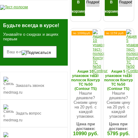
В
Подробнее...
В
Подробнее
корзину
корзину
Будьте всегда в курсе!
по 1099руб.
по 1159 руб.
Узнавайте о скидках и акциях
первым
Акция 10
Акция 5
упаковок тест-
упаковок тест-
полосок Контур
полосок Контур
ТС №50
ТС №50
Заказать звонок
(Contour TS)
(Contour TS)
Нашли
Нашли
дешевле?
дешевле?
Снизим цену
Снизим цену
на 20 руб. с
на 20 руб. с
каждой
каждой
Задать вопрос
упаковки.
упаковки!
Цена при
Цена при
доставке:
доставке:
10990 руб.
5795 руб.