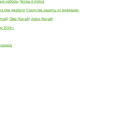
ые наборы
Чехлы и пояса
та при диабете
Средства защиты от инфекции
итай)
Ottai (Китай)
Aidex (Китай)
 2018 г.
 сахара