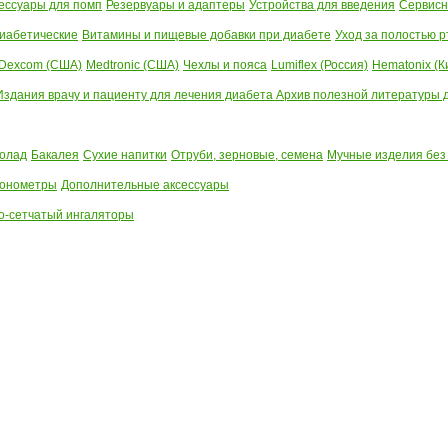
ессуары для помп
Резервуары и адаптеры
Устройства для введения
Сервисн
иабетические
Витамины и пищевые добавки при диабете
Уход за полостью р
Dexcom (США)
Medtronic (США)
Чехлы и пояса
Lumiflex (Россия)
Hematonix (К
Издания врачу и пациенту для лечения диабета
Архив полезной литературы до
олад
Бакалея
Сухие напитки
Отруби, зерновые, семена
Мучные изделия без
тонометры
Дополнительные аксессуары
о-сетчатый ингаляторы