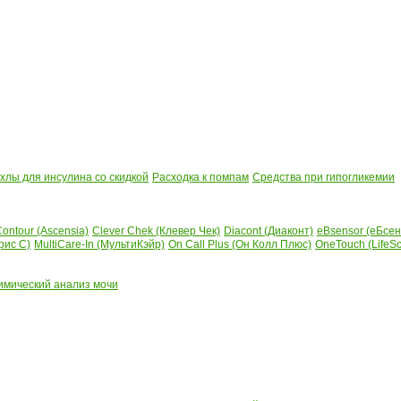
лы для инсулина со скидкой
Расходка к помпам
Средства при гипогликемии
ontour (Ascensia)
Clever Chek (Клевер Чек)
Diacont (Диаконт)
eBsensor (еБсен
рис С)
MultiCare-In (МультиКэйр)
On Call Plus (Он Колл Плюс)
OneTouch (LifeS
имический анализ мочи