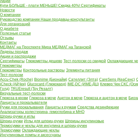
Акции
Купи БОЛЬШЕ - плати МЕНЬШЕ! Скидка 40%!
Сертификаты
Новости
О компании
Руководство компании
Наши продавцы-консультанты
Для организаций
О диабете
Полезные статьи
Отзывы
Контакты
МЕДМАГ на Проспекте Мира
МЕДМАГ на Таганской
Лидеры продаж
Акции и распродажи
Сертификаты
Глюкометры дешево
Тест-полоски со скидкой
Охлаждающие чех
Глюкометры
Глюкометры
Контрольные растворы
Элементы питания
Тест-полоски
Accu-Chek (Roche)
Bionime (Бионайм)
Сателлит (Элта)
CareSens (КеаСенс)
C
iCheck (АйЧек)
Glucocard (Глюкокард)
IME-DC (ИМЕ-ДЦ)
Клевер Чек СКС (Оси
Голд)
TRUEresult (Тру Резалт)
Визуальные тест-полоски
Глюкоза в крови
Глюкоза в моче
Ацетон в моче
Глюкоза и ацетон в моче
Биох
Ланцеты и прокалыватели
Ручки для прокалывания
Ланцеты к ручкам
Средства дезинфекции
Анализаторы холестерина, гемоглобина и МНО
Шприц-ручки и иглы
Шприц-ручки
Иглы для шприц-ручек
Шприцы инсулиновые
Термосумки и чехлы для инсулина и шприц-ручек
Термосумки
Охлаждающие чехлы
Инсулиновые помпы и аксессуары