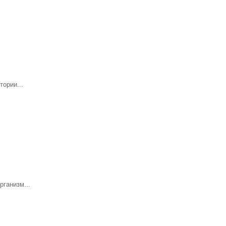
ории...
рганизм...