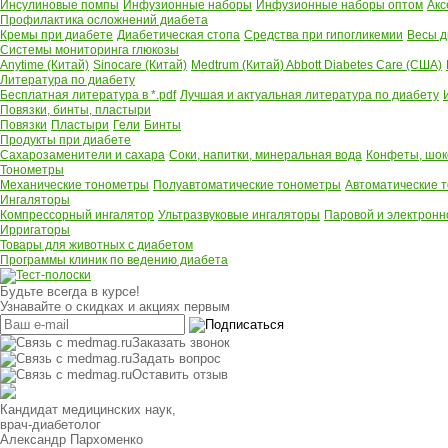
Инсулиновые помпы
Инфузионные наборы
Инфузионные наборы оптом
Акс
Профилактика осложнений диабета
Кремы при диабете
Диабетическая стопа
Средства при гипогликемии
Весы д
Системы мониторинга глюкозы
Anytime (Китай)
Sinocare (Китай)
Medtrum (Китай)
Abbott Diabetes Care (США)
Литература по диабету
Бесплатная литература в *.pdf
Лучшая и актуальная литература по диабету
Повязки, бинты, пластыри
Повязки
Пластыри
Гели
Бинты
Продукты при диабете
Сахарозаменители и сахара
Соки, напитки, минеральная вода
Конфеты, шок
Тонометры
Механические тонометры
Полуавтоматические тонометры
Автоматические 
Ингаляторы
Компрессорный ингалятор
Ультразвуковые ингаляторы
Паровой и электронн
Ирригаторы
Товары для животных с диабетом
Программы клиник по ведению диабета
Будьте всегда в курсе!
Узнавайте о скидках и акциях первым
Заказать звонок
Задать вопрос
Оставить отзыв
Кандидат медицинских наук,
врач-диабетолог
Александр Пархоменко