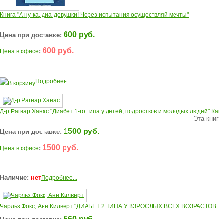
Книга "А ну-ка, диа-девушки! Через испытания осуществляй мечты"
600 руб.
Цена при доставке:
600 руб.
:
Цена в офисе
Подробнее...
В корзину
Д-р Рагнар Ханас "Диабет 1-го типа у детей, подростков и молодых людей" Ка
Эта книг
1500 руб.
Цена при доставке:
1500 руб.
:
Цена в офисе
Наличие:
нет
Подробнее...
Чарльз Фокс, Анн Килверт "ДИАБЕТ 2 ТИПА У ВЗРОСЛЫХ ВСЕХ ВОЗРАСТОВ. Ка
560 руб.