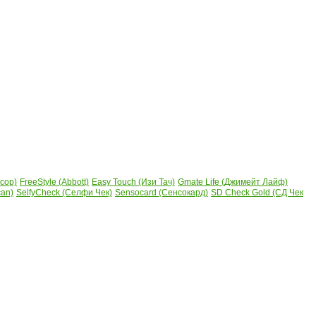
сор)
FreeStyle (Abbott)
Easy Touch (Изи Тач)
Gmate Life (Джимейт Лайф)
can)
SelfyCheck (Селфи Чек)
Sensocard (Сенсокард)
SD Check Gold (СД Чек