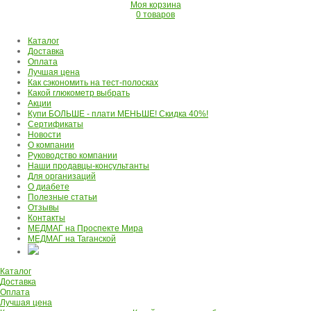
Моя корзина
0 товаров
Каталог
Доставка
Оплата
Лучшая цена
Как сэкономить на тест-полосках
Какой глюкометр выбрать
Акции
Купи БОЛЬШЕ - плати МЕНЬШЕ! Скидка 40%!
Сертификаты
Новости
О компании
Руководство компании
Наши продавцы-консультанты
Для организаций
О диабете
Полезные статьи
Отзывы
Контакты
МЕДМАГ на Проспекте Мира
МЕДМАГ на Таганской
Каталог
Доставка
Оплата
Лучшая цена