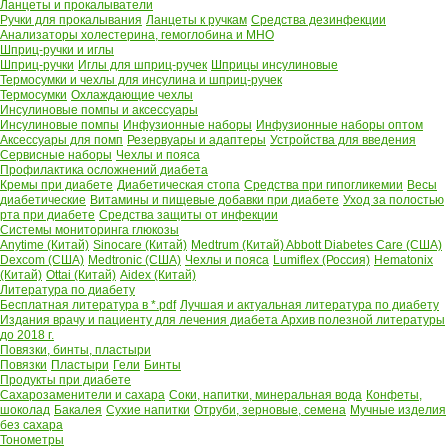
Ланцеты и прокалыватели
Ручки для прокалывания
Ланцеты к ручкам
Средства дезинфекции
Анализаторы холестерина, гемоглобина и МНО
Шприц-ручки и иглы
Шприц-ручки
Иглы для шприц-ручек
Шприцы инсулиновые
Термосумки и чехлы для инсулина и шприц-ручек
Термосумки
Охлаждающие чехлы
Инсулиновые помпы и аксессуары
Инсулиновые помпы
Инфузионные наборы
Инфузионные наборы оптом
Аксессуары для помп
Резервуары и адаптеры
Устройства для введения
Сервисные наборы
Чехлы и пояса
Профилактика осложнений диабета
Кремы при диабете
Диабетическая стопа
Средства при гипогликемии
Весы
диабетические
Витамины и пищевые добавки при диабете
Уход за полостью
рта при диабете
Средства защиты от инфекции
Системы мониторинга глюкозы
Anytime (Китай)
Sinocare (Китай)
Medtrum (Китай)
Abbott Diabetes Care (США)
Dexcom (США)
Medtronic (США)
Чехлы и пояса
Lumiflex (Россия)
Hematonix
(Китай)
Ottai (Китай)
Aidex (Китай)
Литература по диабету
Бесплатная литература в *.pdf
Лучшая и актуальная литература по диабету
Издания врачу и пациенту для лечения диабета
Архив полезной литературы
до 2018 г.
Повязки, бинты, пластыри
Повязки
Пластыри
Гели
Бинты
Продукты при диабете
Сахарозаменители и сахара
Соки, напитки, минеральная вода
Конфеты,
шоколад
Бакалея
Сухие напитки
Отруби, зерновые, семена
Мучные изделия
без сахара
Тонометры