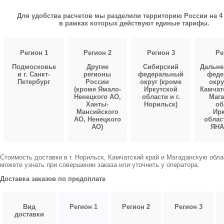
Для удобства расчетов мы разделили территорию России на 4 
в рамках которых действуют единые тарифы.
Регион 1
Регион 2
Регион 3
Ре
Подмосковье
Другие
Сибирский
Дальне
и г. Санкт-
регионы
федеральный
феде
Петербург
России
округ (кроме
окру
(кроме Ямало-
Иркутской
Камчат
Ненецкого АО,
области и г.
Мага
Ханты-
Норильск)
об
Мансийского
Ирк
АО, Ненецкого
облас
АО)
ЯНА
Стоимость доставки в г. Норильск, Камчатский край и Магаданскую обл
можете узнать при совершении заказа или уточнить у оператора.
Доставка заказов по предоплате
Вид
Регион 1
Регион 2
Регион 3
доставки