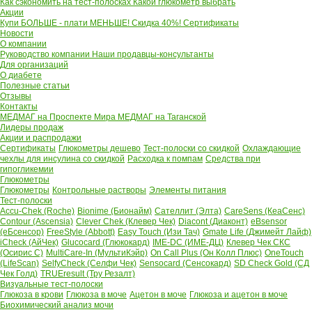
Как сэкономить на тест-полосках
Какой глюкометр выбрать
Акции
Купи БОЛЬШЕ - плати МЕНЬШЕ! Скидка 40%!
Сертификаты
Новости
О компании
Руководство компании
Наши продавцы-консультанты
Для организаций
О диабете
Полезные статьи
Отзывы
Контакты
МЕДМАГ на Проспекте Мира
МЕДМАГ на Таганской
Лидеры продаж
Акции и распродажи
Сертификаты
Глюкометры дешево
Тест-полоски со скидкой
Охлаждающие
чехлы для инсулина со скидкой
Расходка к помпам
Средства при
гипогликемии
Глюкометры
Глюкометры
Контрольные растворы
Элементы питания
Тест-полоски
Accu-Chek (Roche)
Bionime (Бионайм)
Сателлит (Элта)
CareSens (КеаСенс)
Contour (Ascensia)
Clever Chek (Клевер Чек)
Diacont (Диаконт)
eBsensor
(еБсенсор)
FreeStyle (Abbott)
Easy Touch (Изи Тач)
Gmate Life (Джимейт Лайф)
iCheck (АйЧек)
Glucocard (Глюкокард)
IME-DC (ИМЕ-ДЦ)
Клевер Чек СКС
(Осирис С)
MultiCare-In (МультиКэйр)
On Call Plus (Он Колл Плюс)
OneTouch
(LifeScan)
SelfyCheck (Селфи Чек)
Sensocard (Сенсокард)
SD Check Gold (СД
Чек Голд)
TRUEresult (Тру Резалт)
Визуальные тест-полоски
Глюкоза в крови
Глюкоза в моче
Ацетон в моче
Глюкоза и ацетон в моче
Биохимический анализ мочи