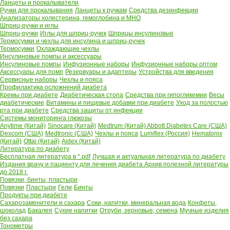
Ланцеты и прокалыватели
Ручки для прокалывания
Ланцеты к ручкам
Средства дезинфекции
Анализаторы холестерина, гемоглобина и МНО
Шприц-ручки и иглы
Шприц-ручки
Иглы для шприц-ручек
Шприцы инсулиновые
Термосумки и чехлы для инсулина и шприц-ручек
Термосумки
Охлаждающие чехлы
Инсулиновые помпы и аксессуары
Инсулиновые помпы
Инфузионные наборы
Инфузионные наборы оптом
Аксессуары для помп
Резервуары и адаптеры
Устройства для введения
Сервисные наборы
Чехлы и пояса
Профилактика осложнений диабета
Кремы при диабете
Диабетическая стопа
Средства при гипогликемии
Весы
диабетические
Витамины и пищевые добавки при диабете
Уход за полостью
рта при диабете
Средства защиты от инфекции
Системы мониторинга глюкозы
Anytime (Китай)
Sinocare (Китай)
Medtrum (Китай)
Abbott Diabetes Care (США)
Dexcom (США)
Medtronic (США)
Чехлы и пояса
Lumiflex (Россия)
Hematonix
(Китай)
Ottai (Китай)
Aidex (Китай)
Литература по диабету
Бесплатная литература в *.pdf
Лучшая и актуальная литература по диабету
Издания врачу и пациенту для лечения диабета
Архив полезной литературы
до 2018 г.
Повязки, бинты, пластыри
Повязки
Пластыри
Гели
Бинты
Продукты при диабете
Сахарозаменители и сахара
Соки, напитки, минеральная вода
Конфеты,
шоколад
Бакалея
Сухие напитки
Отруби, зерновые, семена
Мучные изделия
без сахара
Тонометры