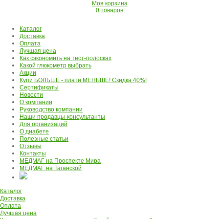
Моя корзина
0 товаров
Каталог
Доставка
Оплата
Лучшая цена
Как сэкономить на тест-полосках
Какой глюкометр выбрать
Акции
Купи БОЛЬШЕ - плати МЕНЬШЕ! Скидка 40%!
Сертификаты
Новости
О компании
Руководство компании
Наши продавцы-консультанты
Для организаций
О диабете
Полезные статьи
Отзывы
Контакты
МЕДМАГ на Проспекте Мира
МЕДМАГ на Таганской
Каталог
Доставка
Оплата
Лучшая цена