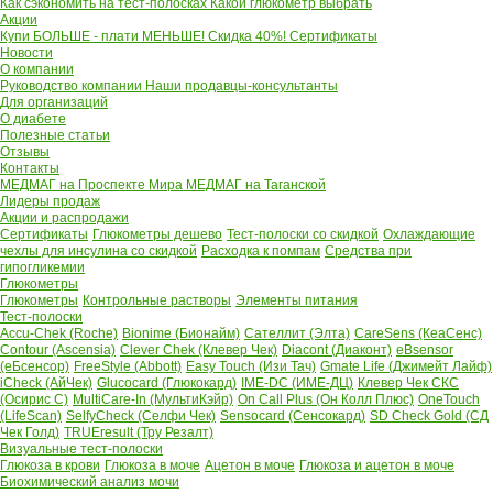
Как сэкономить на тест-полосках
Какой глюкометр выбрать
Акции
Купи БОЛЬШЕ - плати МЕНЬШЕ! Скидка 40%!
Сертификаты
Новости
О компании
Руководство компании
Наши продавцы-консультанты
Для организаций
О диабете
Полезные статьи
Отзывы
Контакты
МЕДМАГ на Проспекте Мира
МЕДМАГ на Таганской
Лидеры продаж
Акции и распродажи
Сертификаты
Глюкометры дешево
Тест-полоски со скидкой
Охлаждающие
чехлы для инсулина со скидкой
Расходка к помпам
Средства при
гипогликемии
Глюкометры
Глюкометры
Контрольные растворы
Элементы питания
Тест-полоски
Accu-Chek (Roche)
Bionime (Бионайм)
Сателлит (Элта)
CareSens (КеаСенс)
Contour (Ascensia)
Clever Chek (Клевер Чек)
Diacont (Диаконт)
eBsensor
(еБсенсор)
FreeStyle (Abbott)
Easy Touch (Изи Тач)
Gmate Life (Джимейт Лайф)
iCheck (АйЧек)
Glucocard (Глюкокард)
IME-DC (ИМЕ-ДЦ)
Клевер Чек СКС
(Осирис С)
MultiCare-In (МультиКэйр)
On Call Plus (Он Колл Плюс)
OneTouch
(LifeScan)
SelfyCheck (Селфи Чек)
Sensocard (Сенсокард)
SD Check Gold (СД
Чек Голд)
TRUEresult (Тру Резалт)
Визуальные тест-полоски
Глюкоза в крови
Глюкоза в моче
Ацетон в моче
Глюкоза и ацетон в моче
Биохимический анализ мочи