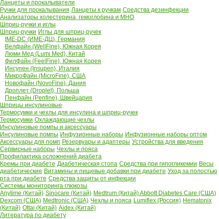
Ланцеты и прокалыватели
Ручки для прокалывания
Ланцеты к ручкам
Средства дезинфекции
Анализаторы холестерина, гемоглобина и МНО
Шприц-ручки и иглы
Шприц-ручки
Иглы для шприц-ручек
IME-DC (ИМЕ-ДЦ), Германия
Велфайн (WellFine), Южная Корея
Люми Мед (Lumi Med), Китай
ФилФайн (FeelFine), Южная Корея
Инсупен (Insupen), Италия
МикроФайн (MicroFine), США
Новофайн (NovoFine), Дания
Дроплет (Droplet), Польша
Пенфайн (Penfine), Швейцария
Шприцы инсулиновые
Термосумки и чехлы для инсулина и шприц-ручек
Термосумки
Охлаждающие чехлы
Инсулиновые помпы и аксессуары
Инсулиновые помпы
Инфузионные наборы
Инфузионные наборы оптом
Аксессуары для помп
Резервуары и адаптеры
Устройства для введения
Сервисные наборы
Чехлы и пояса
Профилактика осложнений диабета
Кремы при диабете
Диабетическая стопа
Средства при гипогликемии
Весы
диабетические
Витамины и пищевые добавки при диабете
Уход за полостью
рта при диабете
Средства защиты от инфекции
Системы мониторинга глюкозы
Anytime (Китай)
Sinocare (Китай)
Medtrum (Китай)
Abbott Diabetes Care (США)
Dexcom (США)
Medtronic (США)
Чехлы и пояса
Lumiflex (Россия)
Hematonix
(Китай)
Ottai (Китай)
Aidex (Китай)
Литература по диабету