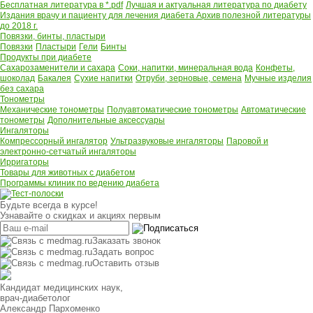
Бесплатная литература в *.pdf
Лучшая и актуальная литература по диабету
Издания врачу и пациенту для лечения диабета
Архив полезной литературы
до 2018 г.
Повязки, бинты, пластыри
Повязки
Пластыри
Гели
Бинты
Продукты при диабете
Сахарозаменители и сахара
Соки, напитки, минеральная вода
Конфеты,
шоколад
Бакалея
Сухие напитки
Отруби, зерновые, семена
Мучные изделия
без сахара
Тонометры
Механические тонометры
Полуавтоматические тонометры
Автоматические
тонометры
Дополнительные аксессуары
Ингаляторы
Компрессорный ингалятор
Ультразвуковые ингаляторы
Паровой и
электронно-сетчатый ингаляторы
Ирригаторы
Товары для животных с диабетом
Программы клиник по ведению диабета
Будьте всегда в курсе!
Узнавайте о скидках и акциях первым
Заказать звонок
Задать вопрос
Оставить отзыв
Кандидат медицинских наук,
врач-диабетолог
Александр Пархоменко