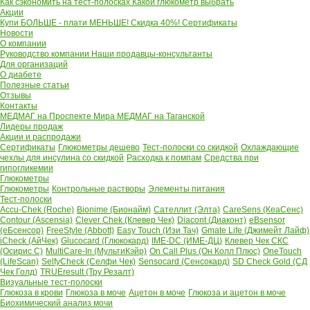
Как сэкономить на тест-полосках
Какой глюкометр выбрать
Акции
Купи БОЛЬШЕ - плати МЕНЬШЕ! Скидка 40%!
Сертификаты
Новости
О компании
Руководство компании
Наши продавцы-консультанты
Для организаций
О диабете
Полезные статьи
Отзывы
Контакты
МЕДМАГ на Проспекте Мира
МЕДМАГ на Таганской
Лидеры продаж
Акции и распродажи
Сертификаты
Глюкометры дешево
Тест-полоски со скидкой
Охлаждающие
чехлы для инсулина со скидкой
Расходка к помпам
Средства при
гипогликемии
Глюкометры
Глюкометры
Контрольные растворы
Элементы питания
Тест-полоски
Accu-Chek (Roche)
Bionime (Бионайм)
Сателлит (Элта)
CareSens (КеаСенс)
Contour (Ascensia)
Clever Chek (Клевер Чек)
Diacont (Диаконт)
eBsensor
(еБсенсор)
FreeStyle (Abbott)
Easy Touch (Изи Тач)
Gmate Life (Джимейт Лайф)
iCheck (АйЧек)
Glucocard (Глюкокард)
IME-DC (ИМЕ-ДЦ)
Клевер Чек СКС
(Осирис С)
MultiCare-In (МультиКэйр)
On Call Plus (Он Колл Плюс)
OneTouch
(LifeScan)
SelfyCheck (Селфи Чек)
Sensocard (Сенсокард)
SD Check Gold (СД
Чек Голд)
TRUEresult (Тру Резалт)
Визуальные тест-полоски
Глюкоза в крови
Глюкоза в моче
Ацетон в моче
Глюкоза и ацетон в моче
Биохимический анализ мочи