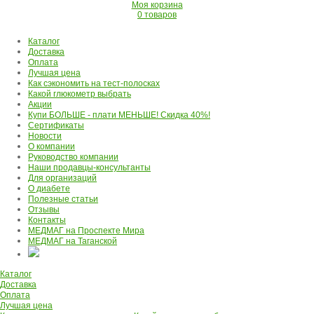
Моя корзина
0 товаров
Каталог
Доставка
Оплата
Лучшая цена
Как сэкономить на тест-полосках
Какой глюкометр выбрать
Акции
Купи БОЛЬШЕ - плати МЕНЬШЕ! Скидка 40%!
Сертификаты
Новости
О компании
Руководство компании
Наши продавцы-консультанты
Для организаций
О диабете
Полезные статьи
Отзывы
Контакты
МЕДМАГ на Проспекте Мира
МЕДМАГ на Таганской
Каталог
Доставка
Оплата
Лучшая цена