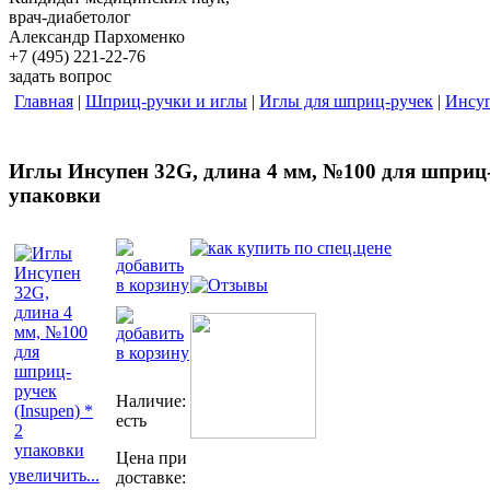
врач-диабетолог
Александр Пархоменко
+7 (495) 221-22-76
задать вопрос
Главная
|
Шприц-ручки и иглы
|
Иглы для шприц-ручек
|
Инсуп
Иглы Инсупен 32G, длина 4 мм, №100 для шприц-р
упаковки
Наличие:
есть
Цена при
увеличить...
доставке: