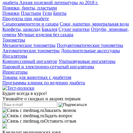
диабета
Архив полезной литературы до 2018 г.
Повязки, бинты, пластыри
Повязки
Пластыри
Гели
Бинты
Продукты при диабете
Сахарозаменители и сахара
Соки, напитки, минеральная вода
Конфеты, шоколад
Бакалея
Сухие напитки
Отруби, зерновые,
семена
Мучные изделия без сахара
Тонометры
Механические тонометры
Полуавтоматические тонометры
Автоматические тонометры
Дополнительные аксессуары
Ингаляторы
Компрессорный ингалятор
Ультразвуковые ингаляторы
Паровой и электронно-сетчатый ингаляторы
Ирригаторы
Товары для животных с диабетом
Программы клиник по ведению диабета
Будьте всегда в курсе!
Узнавайте о скидках и акциях первым
Заказать звонок
Задать вопрос
Оставить отзыв
Кандидат медицинских наук,