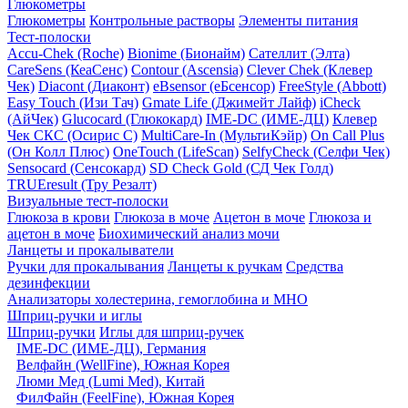
Глюкометры
Глюкометры
Контрольные растворы
Элементы питания
Тест-полоски
Accu-Chek (Roche)
Bionime (Бионайм)
Сателлит (Элта)
CareSens (КеаСенс)
Contour (Ascensia)
Clever Chek (Клевер
Чек)
Diacont (Диаконт)
eBsensor (еБсенсор)
FreeStyle (Abbott)
Easy Touch (Изи Тач)
Gmate Life (Джимейт Лайф)
iCheck
(АйЧек)
Glucocard (Глюкокард)
IME-DC (ИМЕ-ДЦ)
Клевер
Чек СКС (Осирис С)
MultiCare-In (МультиКэйр)
On Call Plus
(Он Колл Плюс)
OneTouch (LifeScan)
SelfyCheck (Селфи Чек)
Sensocard (Сенсокард)
SD Check Gold (СД Чек Голд)
TRUEresult (Тру Резалт)
Визуальные тест-полоски
Глюкоза в крови
Глюкоза в моче
Ацетон в моче
Глюкоза и
ацетон в моче
Биохимический анализ мочи
Ланцеты и прокалыватели
Ручки для прокалывания
Ланцеты к ручкам
Средства
дезинфекции
Анализаторы холестерина, гемоглобина и МНО
Шприц-ручки и иглы
Шприц-ручки
Иглы для шприц-ручек
IME-DC (ИМЕ-ДЦ), Германия
Велфайн (WellFine), Южная Корея
Люми Мед (Lumi Med), Китай
ФилФайн (FeelFine), Южная Корея