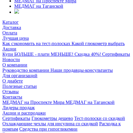
МЕДМАГ на Проспекте Мира
МЕДМАГ на Таганской
Каталог
Доставка
Оплата
Лучшая цена
Как сэкономить на тест-полосках
Какой глюкометр выбрать
Акции
Купи БОЛЬШЕ - плати МЕНЬШЕ! Скидка 40%!
Сертификаты
Новости
О компании
Руководство компании
Наши продавцы-консультанты
Для организаций
О диабете
Полезные статьи
Отзывы
Контакты
МЕДМАГ на Проспекте Мира
МЕДМАГ на Таганской
Лидеры продаж
Акции и распродажи
Сертификаты
Глюкометры дешево
Тест-полоски со скидкой
Охлаждающие чехлы для инсулина со скидкой
Расходка к
помпам
Средства при гипогликемии