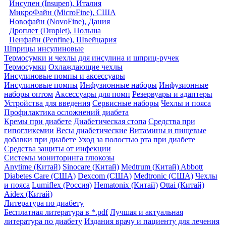
Инсупен (Insupen), Италия
МикроФайн (MicroFine), США
Новофайн (NovoFine), Дания
Дроплет (Droplet), Польша
Пенфайн (Penfine), Швейцария
Шприцы инсулиновые
Термосумки и чехлы для инсулина и шприц-ручек
Термосумки
Охлаждающие чехлы
Инсулиновые помпы и аксессуары
Инсулиновые помпы
Инфузионные наборы
Инфузионные
наборы оптом
Аксессуары для помп
Резервуары и адаптеры
Устройства для введения
Сервисные наборы
Чехлы и пояса
Профилактика осложнений диабета
Кремы при диабете
Диабетическая стопа
Средства при
гипогликемии
Весы диабетические
Витамины и пищевые
добавки при диабете
Уход за полостью рта при диабете
Средства защиты от инфекции
Системы мониторинга глюкозы
Anytime (Китай)
Sinocare (Китай)
Medtrum (Китай)
Abbott
Diabetes Care (США)
Dexcom (США)
Medtronic (США)
Чехлы
и пояса
Lumiflex (Россия)
Hematonix (Китай)
Ottai (Китай)
Aidex (Китай)
Литература по диабету
Бесплатная литература в *.pdf
Лучшая и актуальная
литература по диабету
Издания врачу и пациенту для лечения