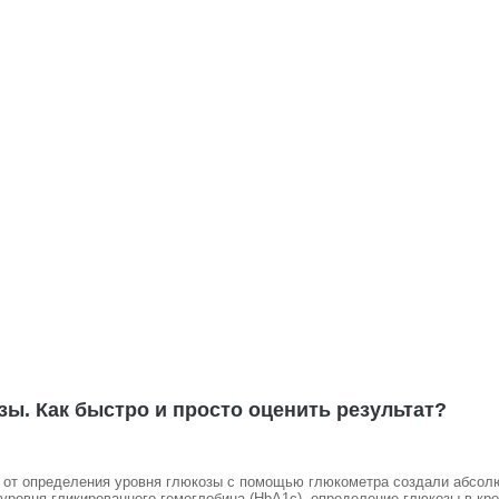
ы. Как быстро и просто оценить результат?
 от определения уровня глюкозы с помощью глюкометра создали абсолю
уровня гликированного гемоглобина (HbA1c), определение глюкозы в кро