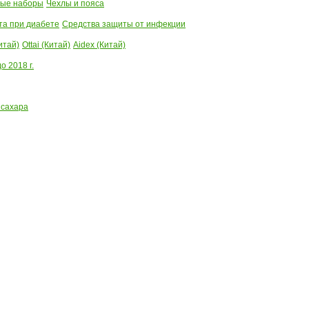
ые наборы
Чехлы и пояса
та при диабете
Средства защиты от инфекции
итай)
Ottai (Китай)
Aidex (Китай)
 2018 г.
 сахара