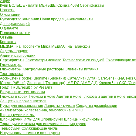
Акции
Купи БОЛЬШЕ - плати МЕНЬШЕ! Скидка 40%!
Сертификаты
Новости
О компании
Руководство компании
Наши продавцы-консультанты
Для организаций
О диабете
Полезные статьи
Отзывы
Контакты
МЕДМАГ на Проспекте Мира
МЕДМАГ на Таганской
Лидеры продаж
Акции и распродажи
Сертификаты
Глюкометры дешево
Тест-полоски со скидкой
Охлаждающие чех
Глюкометры
Глюкометры
Контрольные растворы
Элементы питания
Тест-полоски
Accu-Chek (Roche)
Bionime (Бионайм)
Сателлит (Элта)
CareSens (КеаСенс)
C
iCheck (АйЧек)
Glucocard (Глюкокард)
IME-DC (ИМЕ-ДЦ)
Клевер Чек СКС (Оси
Голд)
TRUEresult (Тру Резалт)
Визуальные тест-полоски
Глюкоза в крови
Глюкоза в моче
Ацетон в моче
Глюкоза и ацетон в моче
Биох
Ланцеты и прокалыватели
Ручки для прокалывания
Ланцеты к ручкам
Средства дезинфекции
Анализаторы холестерина, гемоглобина и МНО
Шприц-ручки и иглы
Шприц-ручки
Иглы для шприц-ручек
Шприцы инсулиновые
Термосумки и чехлы для инсулина и шприц-ручек
Термосумки
Охлаждающие чехлы
Инсулиновые помпы и аксессуары