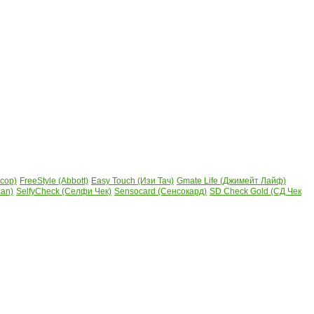
сор)
FreeStyle (Abbott)
Easy Touch (Изи Тач)
Gmate Life (Джимейт Лайф)
can)
SelfyCheck (Селфи Чек)
Sensocard (Сенсокард)
SD Check Gold (СД Чек