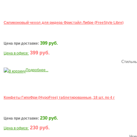
Силиконовый чехол для ридера Фристайл Либре (FreeStyle Libre)
399 руб.
Цена при доставке:
399 руб.
Цена в офисе:
Стильны
Подробнее...
В корзину
Конфеты ГипоФри (HypoFree) таблетированные, 18 шт. по 4 г
230 руб.
Цена при доставке:
230 руб.
Цена в офисе:
Нов