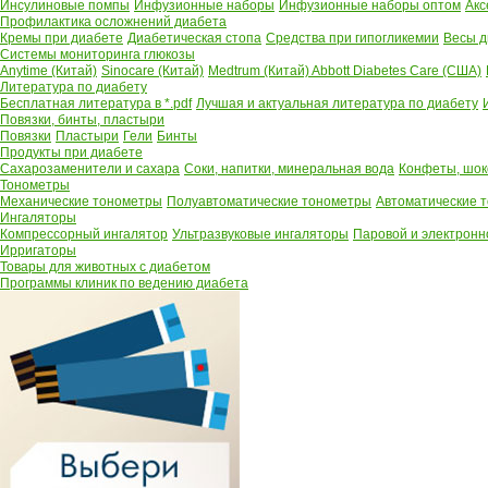
Инсулиновые помпы
Инфузионные наборы
Инфузионные наборы оптом
Акс
Профилактика осложнений диабета
Кремы при диабете
Диабетическая стопа
Средства при гипогликемии
Весы д
Системы мониторинга глюкозы
Anytime (Китай)
Sinocare (Китай)
Medtrum (Китай)
Abbott Diabetes Care (США)
Литература по диабету
Бесплатная литература в *.pdf
Лучшая и актуальная литература по диабету
Повязки, бинты, пластыри
Повязки
Пластыри
Гели
Бинты
Продукты при диабете
Сахарозаменители и сахара
Соки, напитки, минеральная вода
Конфеты, шок
Тонометры
Механические тонометры
Полуавтоматические тонометры
Автоматические 
Ингаляторы
Компрессорный ингалятор
Ультразвуковые ингаляторы
Паровой и электронн
Ирригаторы
Товары для животных с диабетом
Программы клиник по ведению диабета