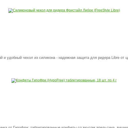
й и удобный чехол из силикона - надежная защита для ридера Libre от ца
инка от Гипофри: таблетированные конфеты со вкусом апельсина, вишни. 