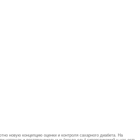
тно новую концепцию оценки и контроля сахарного диабета. На
ви натощак и постпрандиальных (после еды) гипергликемий у нас есть