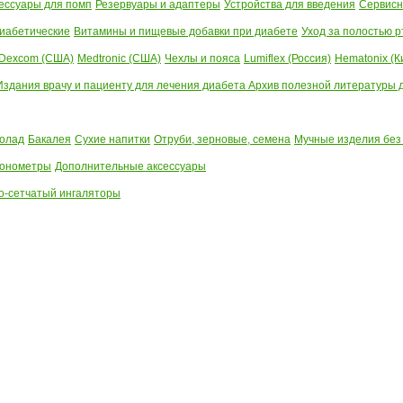
ессуары для помп
Резервуары и адаптеры
Устройства для введения
Сервисн
иабетические
Витамины и пищевые добавки при диабете
Уход за полостью р
Dexcom (США)
Medtronic (США)
Чехлы и пояса
Lumiflex (Россия)
Hematonix (К
Издания врачу и пациенту для лечения диабета
Архив полезной литературы до
олад
Бакалея
Сухие напитки
Отруби, зерновые, семена
Мучные изделия без
тонометры
Дополнительные аксессуары
о-сетчатый ингаляторы