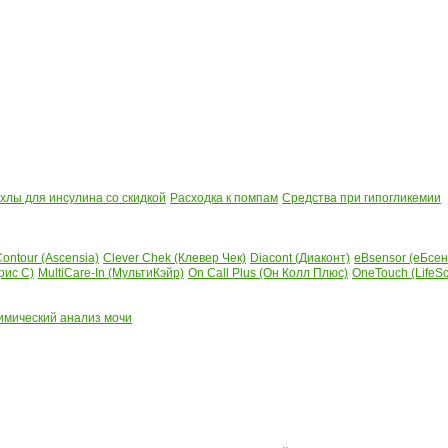
лы для инсулина со скидкой
Расходка к помпам
Средства при гипогликемии
ontour (Ascensia)
Clever Chek (Клевер Чек)
Diacont (Диаконт)
eBsensor (еБсен
рис С)
MultiCare-In (МультиКэйр)
On Call Plus (Он Колл Плюс)
OneTouch (LifeS
имический анализ мочи