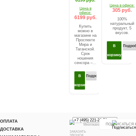
Цена в офисе:
Цена в
305 руб.
офисе:
6199 руб.
100%
натуральный
Купить
продукт, 5
можно в
вкусов.
магазине на
Проспекте
Мира и
В
Подроб
Таганской.
Срок
корзину
ношения
сенсора –...
В
Подробнее...
корзину
ОПЛАТА
Многоканальный
ДОСТАВКА
ЗАКАЗАТЬ
ЗВОНОК