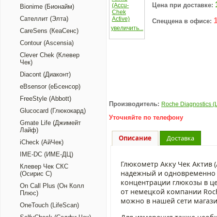
Цена при доставке:
Bionime (Бионайм)
Сателлит (Элта)
1
Спеццена в офисе:
увеличить...
CareSens (КеаСенс)
Contour (Ascensia)
Clever Chek (Клевер
Чек)
Diacont (Диаконт)
eBsensor (еБсенсор)
FreeStyle (Abbott)
Производитель:
Roche Diagnostics 
Glucocard (Глюкокард)
Уточняйте по телефону
Gmate Life (Джимейт
Лайф)
Описание
Доставка
iCheck (АйЧек)
IME-DC (ИМЕ-ДЦ)
Глюкометр Акку Чек Актив (A
Клевер Чек СКС
надежный и одновременно 
(Осирис С)
концентрации глюкозы в це
On Call Plus (Он Колл
от немецкой компании Roch
Плюс)
можно в нашей сети магази
OneTouch (LifeScan)