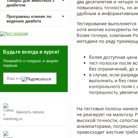
Товары для животных с
два десятилетия и четыре 
диабетом
повысилась точность, но а
удобным и информативным
Программы клиник по
ведению диабета
Тестирование выполняется 
хотя многие конкуренты пе
более точную, компания Р
методике по ряду преимуще
Будьте всегда в курсе!
более доступная цена
Узнавайте о скидках и акциях
тест-полоски после в
первым
без ограничений, до 
в случае, если разря
выполнить и без глюк
контрольного поля с 
погрешность увеличит
На тестовые полосы нанесе
Заказать звонок
не реагирует на мальтозу.
высокой точности, сопост
анализаторами, погрешнос
превосходит жесткие требов