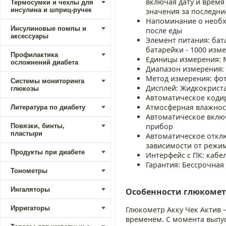
включая дату и время
Термосумки и чехлы для
инсулина и шприц-ручек
значения за последние 
Напоминание о необх
Инсулиновые помпы и
после еды
аксессуары
Элемент питания: бата
батарейки - 1000 изм
Профилактика
Единицы измерения: 
осложнений диабета
Диапазон измерения: 
Метод измерения: фо
Системы мониторинга
Дисплей: Жидкокриста
глюкозы
Автоматическое коди
Атмосферная влажност
Литература по диабету
Автоматическое включ
прибор
Повязки, бинты,
пластыри
Автоматическое отключ
зависимости от режи
Продукты при диабете
Интерфейс с ПК: кабе
Гарантия: Бессрочная
Тонометры
Ингаляторы
Особенности глюкомет
Ирригаторы
Глюкометр Акку Чек Актив 
временем. С момента выпу