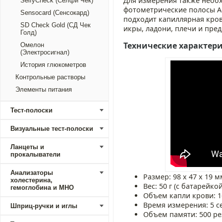
Для измерения также необ
SelfyCheck (Селфи Чек)
фотометрические полосы Ac
Sensocard (Сенсокард)
подходит капиллярная кров
SD Check Gold (СД Чек
икры, ладони, плечи и пре
Голд)
Технические характер
Омелон
(Электросигнал)
История глюкометров
Контрольные растворы
Элементы питания
Тест-полоски
Визуальные тест-полоски
Ланцеты и
прокалыватели
Анализаторы
Размер: 98 x 47 x 19 м
холестерина,
Вес: 50 г (с батарейкой
гемоглобина и МНО
Объем капли крови: 1
Время измерения: 5 с
Шприц-ручки и иглы
Объем памяти: 500 ре