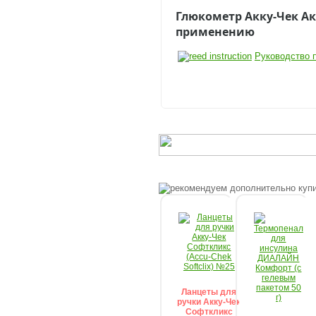
Глюкометр Акку-Чек Ак
применению
Руководство п
Ланцеты для
ручки Акку-Чек
Софткликс