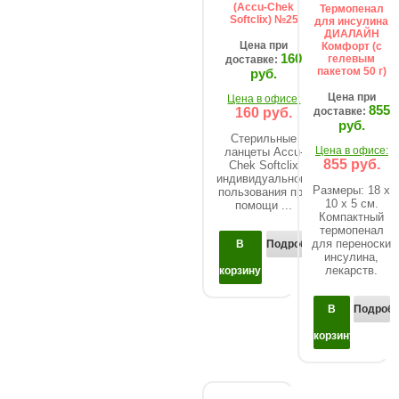
(Accu-Chek
Термопенал
Softclix) №25
для инсулина
ДИАЛАЙН
Цена при
Комфорт (c
160
гелевым
доставке:
пакетом 50 г)
руб.
Цена при
Цена в офисе:
855
160 руб.
доставке:
руб.
Стерильные
Цена в офисе:
ланцеты Accu-
855 руб.
Chek Softclix
индивидуального
Размеры: 18 х
пользования при
10 х 5 см.
помощи ...
Компактный
термопенал
для переноски
В
Подробнее...
инсулина,
лекарств.
корзину
В
Подробне
корзину