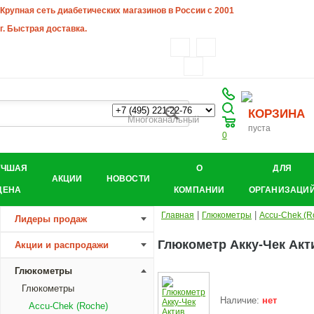
Крупная сеть диабетических магазинов в России с 2001
г. Быстрая доставка.
КОРЗИНА
Многоканальный
пуста
0
УЧШАЯ
О
ДЛЯ
АКЦИИ
НОВОСТИ
ЦЕНА
КОМПАНИИ
ОРГАНИЗАЦИ
|
|
Главная
Глюкометры
Accu-Chek (R
Лидеры продаж
Глюкометр Акку-Чек Акти
Акции и распродажи
Глюкометры
Глюкометры
Наличие:
нет
Accu-Chek (Roche)