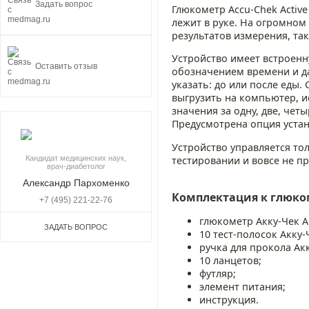
Задать вопрос
Глюкометр Accu-Chek Activ
лежит в руке. На огромном
результатов измерения, так
Устройство имеет встроенн
Оставить отзыв
обозначением времени и д
указать: до или после еды
выгрузить на компьютер, и
значения за одну, две, четы
Предусмотрена опция уста
Устройство управляется то
тестировании и вовсе не пр
Кандидат медицинских наук,
врач-диабетолог
Александр Пархоменко
Комплектация к глюком
+7 (495) 221-22-76
глюкометр Акку-Чек А
ЗАДАТЬ ВОПРОС
10 тест-полосок Акку-
ручка для прокола Ак
10 ланцетов;
футляр;
элемент питания;
инструкция.