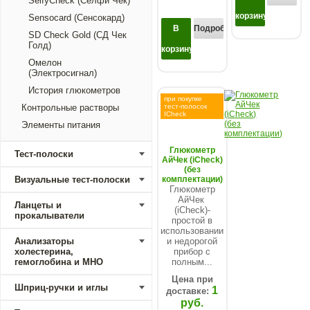
SelfyCheck (Селфи Чек)
корзину
Sensocard (Сенсокард)
В
Подробнее...
SD Check Gold (СД Чек
Голд)
корзину
Омелон
(Электросигнал)
История глюкометров
при покупке
тест-полосок
Контрольные растворы
ICheck
Элементы питания
Глюкометр
Тест-полоски
АйЧек (iCheck)
(без
комплектации)
Визуальные тест-полоски
Глюкометр
АйЧек
Ланцеты и
(iCheck)-
прокалыватели
простой в
использовании
и недорогой
Анализаторы
прибор с
холестерина,
полным...
гемоглобина и МНО
Цена при
Шприц-ручки и иглы
1
доставке:
руб.