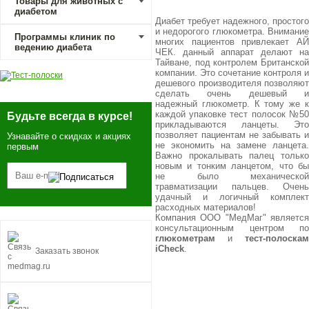
Товары для животных с
диабетом
Диабет требует надежного, простого
и недорогого глюкометра. Внимание
Программы клиник по
многих пациентов привлекает АЙ
ведению диабета
ЧЕК. данный аппарат делают на
Тайване, под контролем Британской
компании. Это сочетание контроля и
дешевого производителя позволяют
сделать очень дешевый и
надежный глюкометр. К тому же к
каждой упаковке тест полосок №50
Будьте всегда в курсе!
прикладываются ланцеты. Это
позволяет пациентам не забывать и
Узнавайте о скидках и акциях
не экономить на замене ланцета.
первым
Важно прокалывать палец только
новым и тонким ланцетом, что бы
не было механической
травматизации пальцев. Очень
удачный и логичный комплект
расходных материалов!
Компания ООО "МедМаг" является
консультационным центром по
глюкометрам
и
тест-полоскам
iCheck
.
Заказать звонок