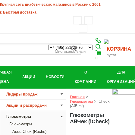
Крупная сеть диабетических магазинов в России с 2001
г. Быстрая доставка.
КОРЗИНА
Многоканальный
пуста
0
УЧШАЯ
О
ДЛЯ
АКЦИИ
НОВОСТИ
ЦЕНА
КОМПАНИИ
ОРГАНИЗАЦИ
Лидеры продаж
>
Главная
> iCheck
Глюкометры
Акции и распродажи
(АйЧек)
Глюкометры
Глюкометры
АйЧек (iCheck)
Глюкометры
Accu-Chek (Roche)