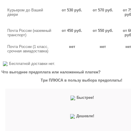
Курьером до Вашей
от 530 руб.
от 570 руб.
от 7
двери
руб
Почта России (наземный
от 450 руб.
от 550 руб.
от 6
транспорт)
руб
Почта России (1 класс,
нет
нет
не
срочная авиадоставка)
Бесплатной доставки нет.
Что выгоднее предоплата или наложенный платеж?
Три ПЛЮСА в пользу выбора предоплаты!
Быстрее!
Дешевле!