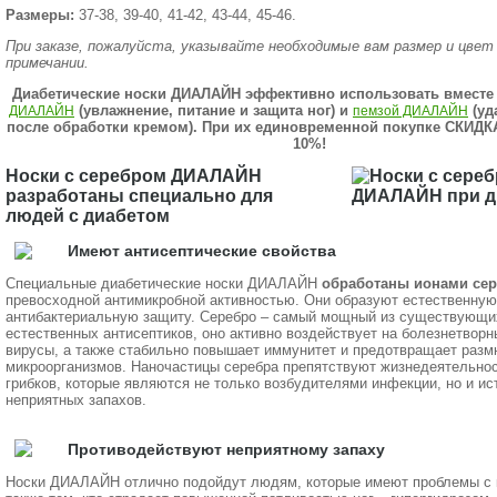
Размеры:
37-38, 39-40, 41-42, 43-44, 45-46.
При заказе, пожалуйста, указывайте необходимые вам размер и цвет 
примечании.
Диабетические носки ДИАЛАЙН эффективно использовать вместе
(увлажнение, питание и защита ног) и
(уд
ДИАЛАЙН
пемзой ДИАЛАЙН
после обработки кремом). При их единовременной покупке СКИД
10%!
Носки с серебром ДИАЛАЙН
разработаны специально для
людей с диабетом
Имеют антисептические свойства
Специальные диабетические носки ДИАЛАЙН
обработаны ионами сер
превосходной антимикробной активностью. Они образуют естественную
антибактериальную защиту. Серебро – самый мощный из существующи
естественных антисептиков, оно активно воздействует на болезнетворн
вирусы, а также стабильно повышает иммунитет и предотвращает раз
микроорганизмов. Наночастицы серебра препятствуют жизнедеятельнос
грибков, которые являются не только возбудителями инфекции, но и и
неприятных запахов.
Противодействуют неприятному запаху
Носки ДИАЛАЙН отлично подойдут людям, которые имеют проблемы с к