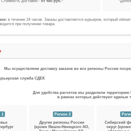
Стоимость доставки -
от 480 руб.*
*Допол
вки:
в течение 24 часов. Заказы доставляются курьером, который обяза
водится при получении товара.
и
Мы осуществляем доставку заказов во все регионы России посре
Для удобства расчетов мы разделили территорию Р
в рамках которых действуют единые 
 1
Регион 2
Реги
овье
Другие регионы России
Сибирский ф
етербург
(кроме Ямало-Ненецкого АО,
округ (кроме