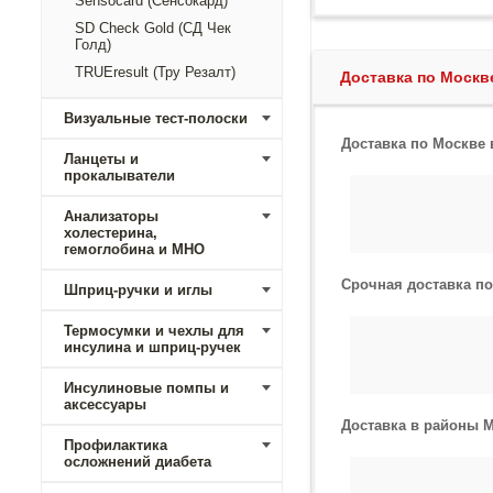
Sensocard (Сенсокард)
SD Check Gold (СД Чек
Голд)
TRUEresult (Тру Резалт)
Доставка по Моск
Визуальные тест-полоски
Доставка по Москве
Ланцеты и
прокалыватели
Анализаторы
холестерина,
гемоглобина и МНО
Срочная доставка п
Шприц-ручки и иглы
Термосумки и чехлы для
инсулина и шприц-ручек
Инсулиновые помпы и
аксессуары
Доставка в районы 
Профилактика
осложнений диабета