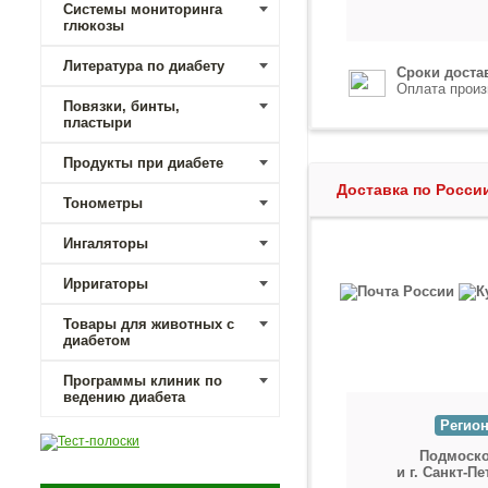
Системы мониторинга
глюкозы
Литература по диабету
Сроки доста
Оплата произ
Повязки, бинты,
пластыри
Продукты при диабете
Доставка по Росси
Тонометры
Ингаляторы
Ирригаторы
Товары для животных с
диабетом
Программы клиник по
ведению диабета
Регион
Подмоск
и г. Санкт-П