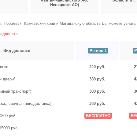
Ханты-Мансийского АО,
области и г.
Ненецкого АО)
г. Норильск, Камчатский край и Магаданскую область Вы можете узнать 
редоплате
Вид доставки
Регион 1
Р
воза
240 руб.
2
й двери*
380 руб.
4
емный транспорт)
300 руб.
3
асс, срочная авиадоставка)
380 руб.
4
9800 руб.
БЕСПЛАТНО
БЕ
15000 руб.