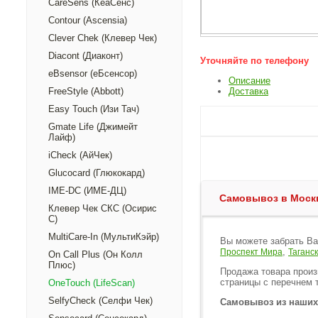
CareSens (КеаСенс)
Contour (Ascensia)
Clever Chek (Клевер Чек)
Diacont (Диаконт)
Уточняйте по телефону
eBsensor (еБсенсор)
Описание
FreeStyle (Abbott)
Доставка
Easy Touch (Изи Тач)
Gmate Life (Джимейт
Лайф)
iCheck (АйЧек)
Glucocard (Глюкокард)
IME-DC (ИМЕ-ДЦ)
Самовывоз в Моск
Клевер Чек СКС (Осирис
С)
MultiCare-In (МультиКэйр)
Вы можете забрать Ва
,
Проспект Мира
Таганс
On Call Plus (Он Колл
Плюс)
Продажа товара произ
страницы с перечнем т
OneTouch (LifeScan)
SelfyCheck (Селфи Чек)
Самовывоз из наши