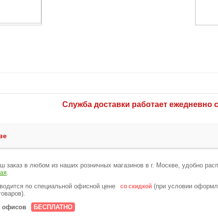
Служба доставки работает ежедневно с 1
ве
ш заказ в любом из наших розничных магазинов в г. Москве, удобно рас
.
кая
водится по специальной офисной цене
(при условии оформле
со скидкой
оваров).
х офисов
БЕСПЛАТНО