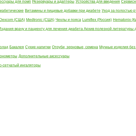
ессуары для помп
Резервуары и адаптеры
Устройства для введения
Сервисн
иабетические
Витамины и пищевые добавки при диабете
Уход за полостью р
Dexcom (США)
Medtronic (США)
Чехлы и пояса
Lumiflex (Россия)
Hematonix (К
Издания врачу и пациенту для лечения диабета
Архив полезной литературы до
олад
Бакалея
Сухие напитки
Отруби, зерновые, семена
Мучные изделия без
тонометры
Дополнительные аксессуары
о-сетчатый ингаляторы