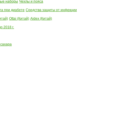
ые наборы
Чехлы и пояса
та при диабете
Средства защиты от инфекции
итай)
Ottai (Китай)
Aidex (Китай)
 2018 г.
 сахара