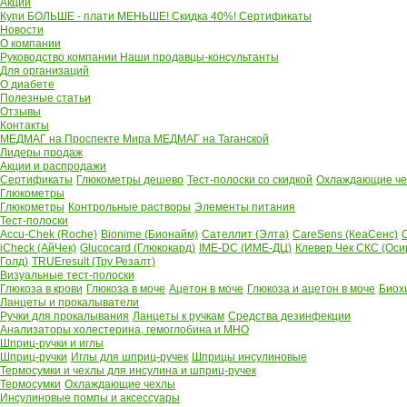
Акции
Купи БОЛЬШЕ - плати МЕНЬШЕ! Скидка 40%!
Сертификаты
Новости
О компании
Руководство компании
Наши продавцы-консультанты
Для организаций
О диабете
Полезные статьи
Отзывы
Контакты
МЕДМАГ на Проспекте Мира
МЕДМАГ на Таганской
Лидеры продаж
Акции и распродажи
Сертификаты
Глюкометры дешево
Тест-полоски со скидкой
Охлаждающие чех
Глюкометры
Глюкометры
Контрольные растворы
Элементы питания
Тест-полоски
Accu-Chek (Roche)
Bionime (Бионайм)
Сателлит (Элта)
CareSens (КеаСенс)
C
iCheck (АйЧек)
Glucocard (Глюкокард)
IME-DC (ИМЕ-ДЦ)
Клевер Чек СКС (Оси
Голд)
TRUEresult (Тру Резалт)
Визуальные тест-полоски
Глюкоза в крови
Глюкоза в моче
Ацетон в моче
Глюкоза и ацетон в моче
Биох
Ланцеты и прокалыватели
Ручки для прокалывания
Ланцеты к ручкам
Средства дезинфекции
Анализаторы холестерина, гемоглобина и МНО
Шприц-ручки и иглы
Шприц-ручки
Иглы для шприц-ручек
Шприцы инсулиновые
Термосумки и чехлы для инсулина и шприц-ручек
Термосумки
Охлаждающие чехлы
Инсулиновые помпы и аксессуары