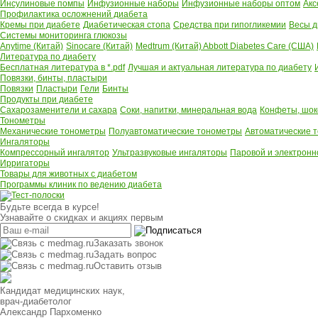
Инсулиновые помпы
Инфузионные наборы
Инфузионные наборы оптом
Акс
Профилактика осложнений диабета
Кремы при диабете
Диабетическая стопа
Средства при гипогликемии
Весы д
Системы мониторинга глюкозы
Anytime (Китай)
Sinocare (Китай)
Medtrum (Китай)
Abbott Diabetes Care (США)
Литература по диабету
Бесплатная литература в *.pdf
Лучшая и актуальная литература по диабету
Повязки, бинты, пластыри
Повязки
Пластыри
Гели
Бинты
Продукты при диабете
Сахарозаменители и сахара
Соки, напитки, минеральная вода
Конфеты, шок
Тонометры
Механические тонометры
Полуавтоматические тонометры
Автоматические 
Ингаляторы
Компрессорный ингалятор
Ультразвуковые ингаляторы
Паровой и электронн
Ирригаторы
Товары для животных с диабетом
Программы клиник по ведению диабета
Будьте всегда в курсе!
Узнавайте о скидках и акциях первым
Заказать звонок
Задать вопрос
Оставить отзыв
Кандидат медицинских наук,
врач-диабетолог
Александр Пархоменко