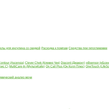
лы для инсулина со скидкой
Расходка к помпам
Средства при гипогликемии
ontour (Ascensia)
Clever Chek (Клевер Чек)
Diacont (Диаконт)
eBsensor (еБсен
рис С)
MultiCare-In (МультиКэйр)
On Call Plus (Он Колл Плюс)
OneTouch (LifeS
имический анализ мочи