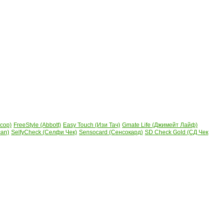
сор)
FreeStyle (Abbott)
Easy Touch (Изи Тач)
Gmate Life (Джимейт Лайф)
can)
SelfyCheck (Селфи Чек)
Sensocard (Сенсокард)
SD Check Gold (СД Чек