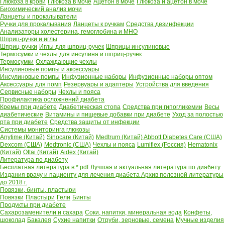
Глюкоза в крови
Глюкоза в моче
Ацетон в моче
Глюкоза и ацетон в моче
Биохимический анализ мочи
Ланцеты и прокалыватели
Ручки для прокалывания
Ланцеты к ручкам
Средства дезинфекции
Анализаторы холестерина, гемоглобина и МНО
Шприц-ручки и иглы
Шприц-ручки
Иглы для шприц-ручек
Шприцы инсулиновые
Термосумки и чехлы для инсулина и шприц-ручек
Термосумки
Охлаждающие чехлы
Инсулиновые помпы и аксессуары
Инсулиновые помпы
Инфузионные наборы
Инфузионные наборы оптом
Аксессуары для помп
Резервуары и адаптеры
Устройства для введения
Сервисные наборы
Чехлы и пояса
Профилактика осложнений диабета
Кремы при диабете
Диабетическая стопа
Средства при гипогликемии
Весы
диабетические
Витамины и пищевые добавки при диабете
Уход за полостью
рта при диабете
Средства защиты от инфекции
Системы мониторинга глюкозы
Anytime (Китай)
Sinocare (Китай)
Medtrum (Китай)
Abbott Diabetes Care (США)
Dexcom (США)
Medtronic (США)
Чехлы и пояса
Lumiflex (Россия)
Hematonix
(Китай)
Ottai (Китай)
Aidex (Китай)
Литература по диабету
Бесплатная литература в *.pdf
Лучшая и актуальная литература по диабету
Издания врачу и пациенту для лечения диабета
Архив полезной литературы
до 2018 г.
Повязки, бинты, пластыри
Повязки
Пластыри
Гели
Бинты
Продукты при диабете
Сахарозаменители и сахара
Соки, напитки, минеральная вода
Конфеты,
шоколад
Бакалея
Сухие напитки
Отруби, зерновые, семена
Мучные изделия