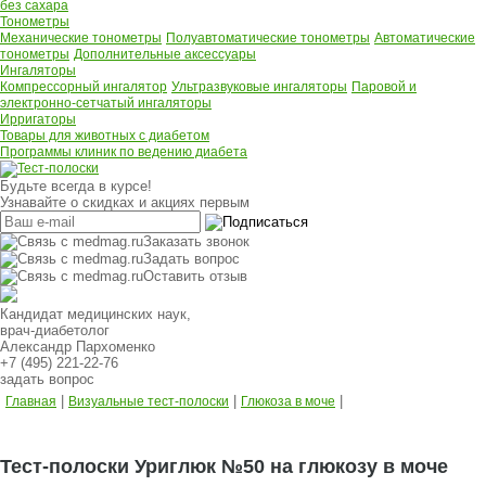
без сахара
Тонометры
Механические тонометры
Полуавтоматические тонометры
Автоматические
тонометры
Дополнительные аксессуары
Ингаляторы
Компрессорный ингалятор
Ультразвуковые ингаляторы
Паровой и
электронно-сетчатый ингаляторы
Ирригаторы
Товары для животных с диабетом
Программы клиник по ведению диабета
Будьте всегда в курсе!
Узнавайте о скидках и акциях первым
Заказать звонок
Задать вопрос
Оставить отзыв
Кандидат медицинских наук,
врач-диабетолог
Александр Пархоменко
+7 (495) 221-22-76
задать вопрос
|
|
|
Главная
Визуальные тест-полоски
Глюкоза в моче
Тест-полоски Уриглюк №50 на глюкозу в моче