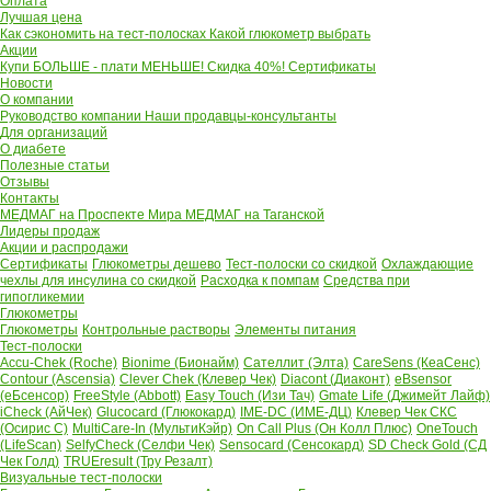
Оплата
Лучшая цена
Как сэкономить на тест-полосках
Какой глюкометр выбрать
Акции
Купи БОЛЬШЕ - плати МЕНЬШЕ! Скидка 40%!
Сертификаты
Новости
О компании
Руководство компании
Наши продавцы-консультанты
Для организаций
О диабете
Полезные статьи
Отзывы
Контакты
МЕДМАГ на Проспекте Мира
МЕДМАГ на Таганской
Лидеры продаж
Акции и распродажи
Сертификаты
Глюкометры дешево
Тест-полоски со скидкой
Охлаждающие
чехлы для инсулина со скидкой
Расходка к помпам
Средства при
гипогликемии
Глюкометры
Глюкометры
Контрольные растворы
Элементы питания
Тест-полоски
Accu-Chek (Roche)
Bionime (Бионайм)
Сателлит (Элта)
CareSens (КеаСенс)
Contour (Ascensia)
Clever Chek (Клевер Чек)
Diacont (Диаконт)
eBsensor
(еБсенсор)
FreeStyle (Abbott)
Easy Touch (Изи Тач)
Gmate Life (Джимейт Лайф)
iCheck (АйЧек)
Glucocard (Глюкокард)
IME-DC (ИМЕ-ДЦ)
Клевер Чек СКС
(Осирис С)
MultiCare-In (МультиКэйр)
On Call Plus (Он Колл Плюс)
OneTouch
(LifeScan)
SelfyCheck (Селфи Чек)
Sensocard (Сенсокард)
SD Check Gold (СД
Чек Голд)
TRUEresult (Тру Резалт)
Визуальные тест-полоски