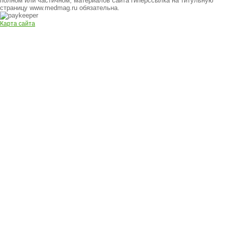
полном или частичном, материалов сайта гиперссылка на титульную
страницу www.medmag.ru обязательна.
Карта сайта