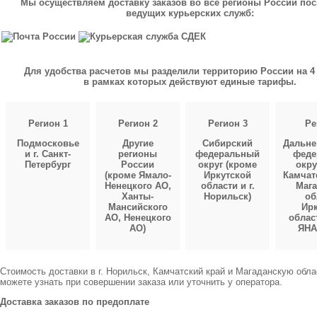
Мы осуществляем доставку заказов во все регионы России по
ведущих курьерских служб:
Для удобства расчетов мы разделили территорию России на 4 
в рамках которых действуют единые тарифы.
Регион 1
Регион 2
Регион 3
Ре
Подмосковье
Другие
Сибирский
Дальне
и г. Санкт-
регионы
федеральный
феде
Петербург
России
округ (кроме
окру
(кроме Ямало-
Иркутской
Камчат
Ненецкого АО,
области и г.
Мага
Ханты-
Норильск)
об
Мансийского
Ирк
АО, Ненецкого
облас
АО)
ЯНА
Стоимость доставки в г. Норильск, Камчатский край и Магаданскую обл
можете узнать при совершении заказа или уточнить у оператора.
Доставка заказов по предоплате