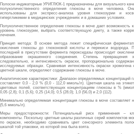
Полоски индикаторные УРИГЛЮК-1 предназначены для визуального каче
полуколичественного определения глюкозы в моче человека. Он
использованы для экспресс-анализа уровня глюкозурии и косв
гипергликемии в медицинских учреждениях и в домашних условиях.
Полуколичественное определение глюкозы в моче дает возможность к
уровень глюкозурии, выбрать соответствующую диету, а также корре
лечения.
Принцип метода: В основе метода лежит специфическая ферментат
окисления глюкозы до глюконовой кислоты и перекиси водорода. 
последней в присутствии фермента пероксидазы происходит окислени
образование окрашенного соединения. Степень превращения х
следовательно, и интенсивность окраски, пропорциональна содержа
исследуемых образцах. Сравнивая интенсивность окраски хромогена 
цветной шкале, определяют содержание глюкозы в моче.
Аналитические характеристики: Диапазон определяемых концентраций 
составляет 0,0 - 2,0 % (0,0 - 112,0 ммоль/л). Цветная шкала на этике
цветовых полей, соответствующих концентрациям глюкозы в % (ммоль/
0,05 (2,8); 0,1 (5,6); 0,25 (14,0); 0,5 (28,0); 1,0 (56,0) и 2,0 (112).
Минимально определяемая концентрация глюкозы в моче составляет н
(5,6 ммоль/л).
Меры предосторожности: Потенциальный риск применения – к
компоненты. Поскольку цветные шкалы различных серий комплектов мо
по окраске, необходимо сравнивать цвет сенсорного элемента поло
шкалой той упаковки, из которой она была взята.