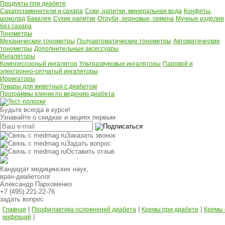
Продукты при диабете
Сахарозаменители и сахара
Соки, напитки, минеральная вода
Конфеты,
шоколад
Бакалея
Сухие напитки
Отруби, зерновые, семена
Мучные изделия
без сахара
Тонометры
Механические тонометры
Полуавтоматические тонометры
Автоматические
тонометры
Дополнительные аксессуары
Ингаляторы
Компрессорный ингалятор
Ультразвуковые ингаляторы
Паровой и
электронно-сетчатый ингаляторы
Ирригаторы
Товары для животных с диабетом
Программы клиник по ведению диабета
Будьте всегда в курсе!
Узнавайте о скидках и акциях первым
Заказать звонок
Задать вопрос
Оставить отзыв
Кандидат медицинских наук,
врач-диабетолог
Александр Пархоменко
+7 (495) 221-22-76
задать вопрос
|
|
|
Главная
Профилактика осложнений диабета
Кремы при диабете
Кремы 
|
инфекций