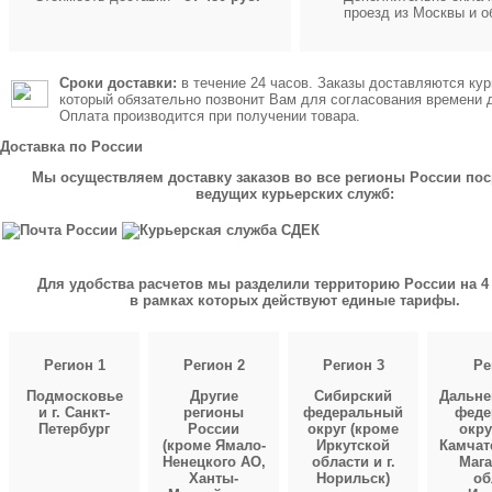
проезд из Москвы и о
Сроки доставки:
в течение 24 часов. Заказы доставляются кур
который обязательно позвонит Вам для согласования времени 
Оплата производится при получении товара.
Доставка по России
Мы осуществляем доставку заказов во все регионы России по
ведущих курьерских служб:
Для удобства расчетов мы разделили территорию России на 4 
в рамках которых действуют единые тарифы.
Регион 1
Регион 2
Регион 3
Ре
Подмосковье
Другие
Сибирский
Дальне
и г. Санкт-
регионы
федеральный
феде
Петербург
России
округ (кроме
окру
(кроме Ямало-
Иркутской
Камчат
Ненецкого АО,
области и г.
Мага
Ханты-
Норильск)
об