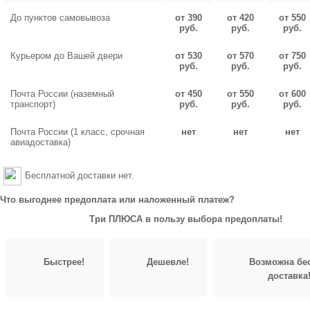
До пунктов самовывоза
от 390
от 420
от 550
руб.
руб.
руб.
Курьером до Вашей двери
от 530
от 570
от 750
руб.
руб.
руб.
Почта России (наземный
от 450
от 550
от 600
транспорт)
руб.
руб.
руб.
Почта России (1 класс, срочная
нет
нет
нет
авиадоставка)
Бесплатной доставки нет.
Что выгоднее предоплата или наложенный платеж?
Три ПЛЮСА в пользу выбора предоплаты!
Быстрее!
Дешевле!
Возможна бе
доставка