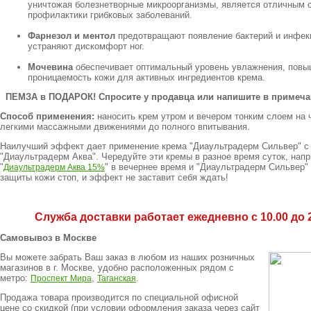
уничтожая болезнетворные микроорганизмы, является отличным 
профилактики грибковых заболеваний.
Фарнезол и ментол
предотвращают появление бактерий и инфек
устраняют дискомфорт ног.
Мочевина
обеспечивает оптимальный уровень увлажнения, повы
проницаемость кожи для активных ингредиентов крема.
ПЕМЗА в ПОДАРОК! Спросите у продавца или напишите в примечан
Способ применения:
наносить крем утром и вечером тонким слоем на 
легкими массажными движениями до полного впитывания.
Наилучший эффект дает применение крема "Диаультрадерм Сильвер" с
"Диаультрадерм Аква". Чередуйте эти кремы в разное время суток, нап
"
" в вечернее время и "Диаультрадерм Сильвер"
Диаультрадерм Аква 15%
защиты кожи стоп, и эффект не заставит себя ждать!
Служба доставки работает ежедневно с 10.00 до 2
Самовывоз в Москве
Вы можете забрать Ваш заказ в любом из наших розничных
магазинов в г. Москве, удобно расположенных рядом с
метро:
,
.
Проспект Мира
Таганская
Продажа товара производится по специальной офисной
цене
со скидкой
(при условии оформления заказа через сайт