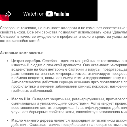
Серебро не токсично, не вызывает аллергии и не изменяет собственные
свойства кожи. Все эти свойства позволяют использовать крем "Диаул
Сильвер" в качестве ежедневного профилактического средства ухода за
потрескавшейся кожей.
Активные компоненты:
Цитрат серебра.
Серебро – один из мощнейших естественных ант
известный людям с глубокой древности. Оно оказывает бактериц
воздействие на болезнетворные бактерии и вирусы, предотвраща
размножение патогенных микроорганизмов, активизирует процесс
и обмена веществ, повышает иммунитет и оздоравливает кожу в 
Антисептическое действия серебра особенно ярко проявляются п
профилактике и лечении заболеваний кожных покровов: нагноений
грибковых заболеваний.
Масло Ши
. Обладает защитными, регенерирующими, противовос
смягчающими и увлажняющими свойствами. Активизирует проце
восстановления клеток эпидермиса. Пластифицирующее действ
улучшает барьерные свойства кожи, способствуя заживлению ми
Масло чайного дерева
является природным антисептиком широко
действия. Оказывает заживляющий эффект на поверхностные сло