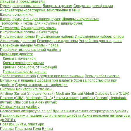
Ланцеты и прокалыватели
Ручки для прокалывания
Ланцеты к ручкам
Средства дезинфекции
Анализаторы холестерина, гемоглобина и МНО
Шприц-ручки и иглы
Шприц-ручки
Иглы для шприц-ручек
Шприцы инсулиновые
Термосумки и чехлы для инсулина и шприц-ручек
Термосумки
Охлаждающие чехлы
Инсулиновые помпы и аксессуары
Инсулиновые помпы
Инфузионные наборы
Инфузионные наборы оптом
Аксессуары для помп
Резервуары и адаптеры
Устройства для введения
Сервисные наборы
Чехлы и пояса
Профилактика осложнений диабета
Кремы при диабете
Кремы с мочевиной
Кремы регенерирующие
Кремы с серебром, от инфекций
Пемза и салфетки для ног
Диабетическая стопа
Средства при гипогликемии
Весы диабетические
Витамины и пищевые добавки при диабете
Уход за полостью рта при
диабете
Средства защиты от инфекции
Системы мониторинга глюкозы
Anytime (Китай)
Sinocare (Китай)
Medtrum (Китай)
Abbott Diabetes Care (США)
Dexcom (США)
Medtronic (США)
Чехлы и пояса
Lumiflex (Россия)
Hematonix
(Китай)
Ottai (Китай)
Aidex (Китай)
Литература по диабету
Бесплатная литература в *.pdf
Лучшая и актуальная литература по диабету
Издания врачу и пациенту для лечения диабета
Архив полезной литературы
до 2018 г.
Повязки, бинты, пластыри
Повязки
Пластыри
Гели
Бинты