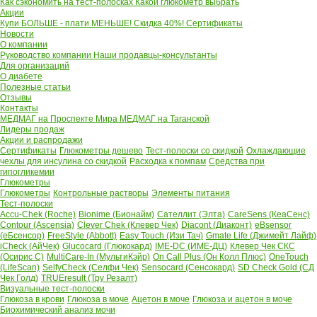
Как сэкономить на тест-полосках
Какой глюкометр выбрать
Акции
Купи БОЛЬШЕ - плати МЕНЬШЕ! Скидка 40%!
Сертификаты
Новости
О компании
Руководство компании
Наши продавцы-консультанты
Для организаций
О диабете
Полезные статьи
Отзывы
Контакты
МЕДМАГ на Проспекте Мира
МЕДМАГ на Таганской
Лидеры продаж
Акции и распродажи
Сертификаты
Глюкометры дешево
Тест-полоски со скидкой
Охлаждающие
чехлы для инсулина со скидкой
Расходка к помпам
Средства при
гипогликемии
Глюкометры
Глюкометры
Контрольные растворы
Элементы питания
Тест-полоски
Accu-Chek (Roche)
Bionime (Бионайм)
Сателлит (Элта)
CareSens (КеаСенс)
Contour (Ascensia)
Clever Chek (Клевер Чек)
Diacont (Диаконт)
eBsensor
(еБсенсор)
FreeStyle (Abbott)
Easy Touch (Изи Тач)
Gmate Life (Джимейт Лайф)
iCheck (АйЧек)
Glucocard (Глюкокард)
IME-DC (ИМЕ-ДЦ)
Клевер Чек СКС
(Осирис С)
MultiCare-In (МультиКэйр)
On Call Plus (Он Колл Плюс)
OneTouch
(LifeScan)
SelfyCheck (Селфи Чек)
Sensocard (Сенсокард)
SD Check Gold (СД
Чек Голд)
TRUEresult (Тру Резалт)
Визуальные тест-полоски
Глюкоза в крови
Глюкоза в моче
Ацетон в моче
Глюкоза и ацетон в моче
Биохимический анализ мочи