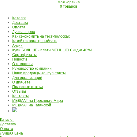
Моя корзина
0 товаров
Каталог
Доставка
Оплата
Лучшая цена
Как сэкономить на тест-полосках
Какой глюкометр выбрать
Акции
Купи БОЛЬШЕ - плати МЕНЬШЕ! Скидка 40%!
Сертификаты
Новости
О компании
Руководство компании
Наши продавцы-консультанты
Для организаций
О диабете
Полезные статьи
Отзывы
Контакты
МЕДМАГ на Проспекте Мира
МЕДМАГ на Таганской
Каталог
Доставка
Оплата
Лучшая цена