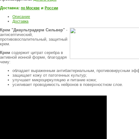
Доставка:
и
по Москве
России
Описание
Доставка
Крем "Диаультрадерм Сильвер"
-
антисептический,
противовоспалительный, защитный
крем.
Крем
содержит цитрат серебра в
активной ионной форме, благодаря
чему:
обладает выраженным антибактериальным, противовирусным эф
защищает кожу от патогенных культур;
улучшает микроциркуляцию и питание кожи;
усиливает проводимость нейронов в поверхностном слое.