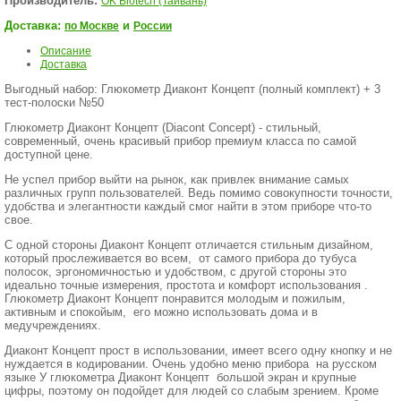
Производитель:
OK Biotech (Тайвань)
Доставка:
и
по Москве
России
Описание
Доставка
Выгодный набор: Глюкометр Диаконт Концепт (полный комплект) + 3
тест-полоски №50
Глюкометр Диаконт Концепт (Diacont Concept) - стильный,
современный, очень красивый прибор премиум класса по самой
доступной цене.
Не успел прибор выйти на рынок, как привлек внимание самых
различных групп пользователей. Ведь помимо совокупности точности,
удобства и элегантности каждый смог найти в этом приборе что-то
свое.
С одной стороны Диаконт Концепт отличается стильным дизайном,
который прослеживается во всем, от самого прибора до тубуса
полосок, эргономичностью и удобством, с другой стороны это
идеально точные измерения, простота и комфорт использования .
Глюкометр Диаконт Концепт понравится молодым и пожилым,
активным и спокойым, его можно использовать дома и в
медучреждениях.
Диаконт Концепт прост в использовании, имеет всего одну кнопку и не
нуждается в кодировании. Очень удобно меню прибора на русском
языке У глюкометра Диаконт Концепт большой экран и крупные
цифры, поэтому он подойдет для людей со слабым зрением. Кроме