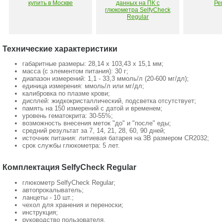
Технические характеристики
габаритные размеры: 28,14 х 103,43 х 15,1 мм;
масса (с элементом питания): 30 г;
диапазон измерений: 1,1 - 33,3 ммоль/л (20-600 мг/дл);
единица измерения: ммоль/л или мг/дл;
калибровка по плазме крови;
дисплей: жидкокристаллический, подсветка отсутствует;
память на 150 измерений с датой и временем;
уровень гематокрита: 30-55%;
возможность внесения меток "до" и "после" еды;
средний результат за 7, 14, 21, 28, 60, 90 дней;
источник питания: литиевая батарея на 3В размером CR2032;
срок службы глюкометра: 5 лет.
Комплектация SelfyCheck Regular
глюкометр SelfyCheck Regular;
автопрокалыватель;
ланцеты - 10 шт.;
чехол для хранения и переноски;
инструкция;
руководство пользователя.