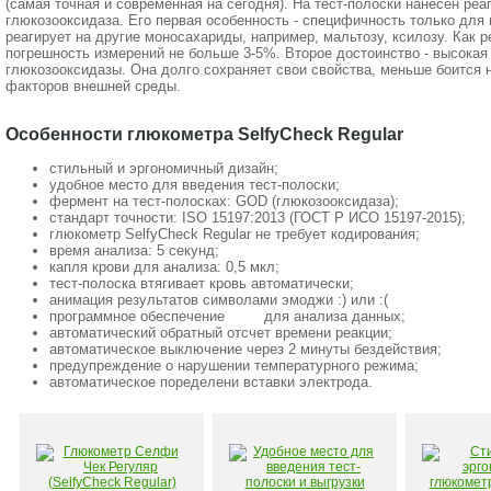
(самая точная и современная на сегодня). На тест-полоски нанесен реа
глюкозооксидаза. Его первая особенность - специфичность только для 
реагирует на другие моносахариды, например, мальтозу, ксилозу. Как р
погрешность измерений не больше 3-5%. Второе достоинство - высокая
глюкозооксидазы. Она долго сохраняет свои свойства, меньше боится 
факторов внешней среды.
Особенности глюкометра SelfyCheck Regular
стильный и эргономичный дизайн;
удобное место для введения тест-полоски;
фермент на тест-полосках: GOD (глюкозооксидаза);
стандарт точности: ISO 15197:2013 (ГОСТ Р ИСО 15197-2015);
глюкометр SelfyCheck Regular не требует кодирования;
время анализа: 5 секунд;
капля крови для анализа: 0,5 мкл;
тест-полоска втягивает кровь автоматически;
анимация результатов символами эмоджи :) или :(
программное обеспечение
для анализа данных;
автоматический обратный отсчет времени реакции;
автоматическое выключение через 2 минуты бездействия;
предупреждение о нарушении температурного режима;
автоматическое поределени вставки электрода.