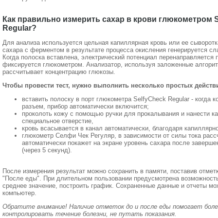
Как правильно измерить сахар в крови глюкометром S
Regular?
Для анализа используется цельная капиллярная кровь или ее сыворотк
сахара с ферментом в результате процесса окисления генерируется сл
Когда полоска вставлена, электрический потенциал перенаправляется п
фиксируется глюкометром. Анализатор, используя заложенные алгори
рассчитывает концентрацию глюкозы.
Чтобы провести тест, нужно выполнить несколько простых действ
вставить полоску в порт глюкометра SelfyCheck Regular - когда к
разъем, прибор автоматически включится;
проколоть кожу с помощью ручки для прокалывания и нанести ка
специальное отверстие,
кровь всасывается в канал автоматически, благодаря капиллярно
глюкометр Селфи Чек Регуляр, в зависимости от силы тока расс
автоматически покажет на экране уровень сахара после заверше
(через 5 секунд).
После измерения результат можно сохранить в памяти, поставив отметк
"После еды". При длительном пользовании предусмотрена возможност
среднее значение, построить график. Сохраненные данные и отчеты мо
компьютер.
Обратите внимание! Наличие отметок до и после еды помогает боле
контролировать течение болезни, не путать показания.