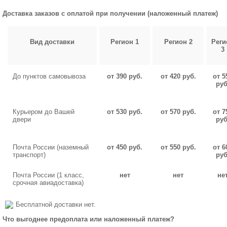
Доставка заказов с оплатой при получении (наложенный платеж)
Вид доставки
Регион 1
Регион 2
Реги
3
До пунктов самовывоза
от 390 руб.
от 420 руб.
от 5
руб
Курьером до Вашей
от 530 руб.
от 570 руб.
от 7
двери
руб
Почта России (наземный
от 450 руб.
от 550 руб.
от 6
транспорт)
руб
Почта России (1 класс,
нет
нет
не
срочная авиадоставка)
Бесплатной доставки нет.
Что выгоднее предоплата или наложенный платеж?