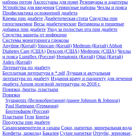
наборы оптом
Аксессуары для помп
Резервуары и адаптеры
Устройства для введения
Сервисные наборы
Чехлы и пояса
Профилактика осложнений диабета
Кремы при диабете
Диабетическая стопа
Средства при
гипогликемии
Весы диабетические
Витамины и пищевые
добавки при диабете
Уход за полостью рта при диабете
Средства защиты от инфекции
Системы мониторинга глюкозы
Anytime (Китай)
Sinocare (Китай)
Medtrum (Китай)
Abbott
Diabetes Care (США)
Dexcom (США)
Medtronic (США)
Чехлы
и пояса
Lumiflex (Россия)
Hematonix (Китай)
Ottai (Китай)
Aidex (Китай)
Литература по диабету
Бесплатная литература в *.pdf
Лучшая и актуальная
литература по диабету
Издания врачу и пациенту для лечения
диабета
Архив полезной литературы до 2018 г.
Повязки, бинты, пластыри
Повязки
Systagenix (Великобритания) (ранее Johnson & Johnson)
Paul Hartmann (Германия)
Биотекфарм (Россия)
Пластыри
Гели
Бинты
Продукты при диабете
Сахарозаменители и сахара
Соки, напитки, минеральная вода
Конфеты, шоколад
Бакалея
Сухие напитки
Отруби, зерновые,