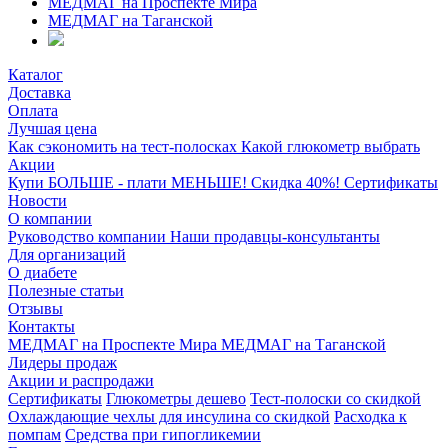
МЕДМАГ на Проспекте Мира
МЕДМАГ на Таганской
Каталог
Доставка
Оплата
Лучшая цена
Как сэкономить на тест-полосках
Какой глюкометр выбрать
Акции
Купи БОЛЬШЕ - плати МЕНЬШЕ! Скидка 40%!
Сертификаты
Новости
О компании
Руководство компании
Наши продавцы-консультанты
Для организаций
О диабете
Полезные статьи
Отзывы
Контакты
МЕДМАГ на Проспекте Мира
МЕДМАГ на Таганской
Лидеры продаж
Акции и распродажи
Сертификаты
Глюкометры дешево
Тест-полоски со скидкой
Охлаждающие чехлы для инсулина со скидкой
Расходка к
помпам
Средства при гипогликемии