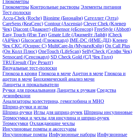
Глюкометры
Глюкометры
Контрольные растворы
Элементы питания
Тест-полоски
Accu-Chek (Roche)
Bionime (Бионайм)
Сателлит (Элта)
CareSens (КеаСенс)
Contour (Ascensia)
Clever Chek (Клевер
Чек)
Diacont (Диаконт)
eBsensor (еБсенсор)
FreeStyle (Abbott)
Easy Touch (Изи Тач)
Gmate Life (Джимейт Лайф)
iCheck
(АйЧек)
Glucocard (Глюкокард)
IME-DC (ИМЕ-ДЦ)
Клевер
Чек СКС (Осирис С)
MultiCare-In (МультиКэйр)
On Call Plus
(Он Колл Плюс)
OneTouch (LifeScan)
SelfyCheck (Селфи Чек)
Sensocard (Сенсокард)
SD Check Gold (СД Чек Голд)
TRUEresult (Тру Резалт)
Визуальные тест-полоски
Глюкоза в крови
Глюкоза в моче
Ацетон в моче
Глюкоза и
ацетон в моче
Биохимический анализ мочи
Ланцеты и прокалыватели
Ручки для прокалывания
Ланцеты к ручкам
Средства
дезинфекции
Анализаторы холестерина, гемоглобина и МНО
Шприц-ручки и иглы
Шприц-ручки
Иглы для шприц-ручек
Шприцы инсулиновые
Термосумки и чехлы для инсулина и шприц-ручек
Термосумки
Охлаждающие чехлы
Инсулиновые помпы и аксессуары
Инсулиновые помпы
Инфузионные наборы
Инфузионные