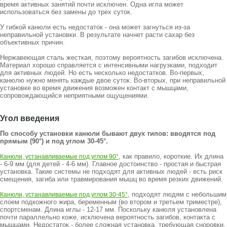
время активных занятий почти исключен. Одна игла может
использоваться без замены до трех суток.
У гибкой канюли есть недостаток - она может загнуться из-за
неправильной установки. В результате начнет расти сахар без
объективных причин.
Нержавеющая сталь жесткая, поэтому вероятность загибов исключена.
Материал хорошо справляется с интенсивными нагрузками, подходит
для активных людей. Но есть несколько недостатков. Во-первых,
канюлю нужно менять каждые двое суток. Во-вторых, при неправильной
установке во время движения возможен контакт с мышцами,
сопровождающийся неприятными ощущениями.
Угол введения
По способу установки канюли бывают двух типов: вводятся под
прямым (90°) и под углом 30-45°.
, как правило, короткие. Их длина
Канюли, устанавливаемые под углом 90°
- 6-9 мм (для детей - 4-6 мм). Главное достоинство - простая и быстрая
установка. Такие системы не подходят для активных людей - есть риск
смещения, загиба или травмирования мышц во время резких движений.
, подходят людям с небольшим
Канюли, устанавливаемые под углом 30-45°
слоем подкожного жира, беременным (во втором и третьем триместре),
спортсменам. Длина иглы - 12-17 мм. Поскольку канюля установлена
почти параллельно коже, исключена вероятность загибов, контакта с
мышцами. Недостаток - более сложная установка, требующая сноровки.