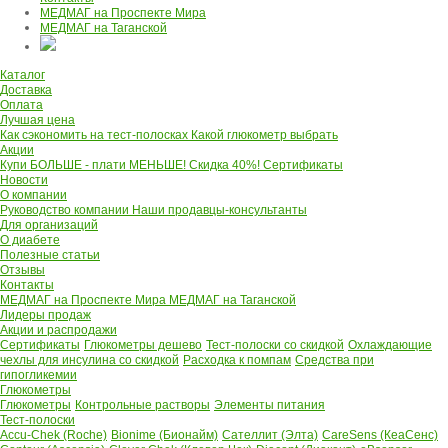
МЕДМАГ на Проспекте Мира
МЕДМАГ на Таганской
Каталог
Доставка
Оплата
Лучшая цена
Как сэкономить на тест-полосках
Какой глюкометр выбрать
Акции
Купи БОЛЬШЕ - плати МЕНЬШЕ! Скидка 40%!
Сертификаты
Новости
О компании
Руководство компании
Наши продавцы-консультанты
Для организаций
О диабете
Полезные статьи
Отзывы
Контакты
МЕДМАГ на Проспекте Мира
МЕДМАГ на Таганской
Лидеры продаж
Акции и распродажи
Сертификаты
Глюкометры дешево
Тест-полоски со скидкой
Охлаждающие
чехлы для инсулина со скидкой
Расходка к помпам
Средства при
гипогликемии
Глюкометры
Глюкометры
Контрольные растворы
Элементы питания
Тест-полоски
Accu-Chek (Roche)
Bionime (Бионайм)
Сателлит (Элта)
CareSens (КеаСенс)