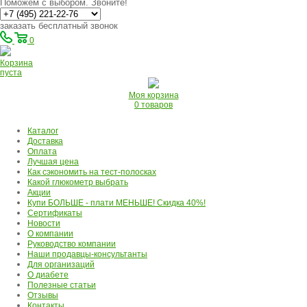
Поможем с выбором. Звоните!
заказать бесплатный звонок
0
Корзина
пуста
Моя корзина
0 товаров
Каталог
Доставка
Оплата
Лучшая цена
Как сэкономить на тест-полосках
Какой глюкометр выбрать
Акции
Купи БОЛЬШЕ - плати МЕНЬШЕ! Скидка 40%!
Сертификаты
Новости
О компании
Руководство компании
Наши продавцы-консультанты
Для организаций
О диабете
Полезные статьи
Отзывы
Контакты