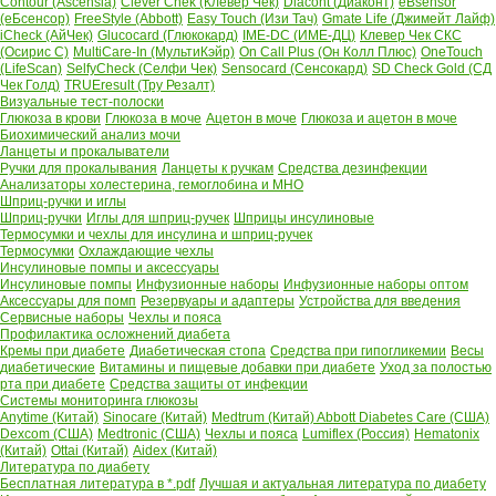
Contour (Ascensia)
Clever Chek (Клевер Чек)
Diacont (Диаконт)
eBsensor
(еБсенсор)
FreeStyle (Abbott)
Easy Touch (Изи Тач)
Gmate Life (Джимейт Лайф)
iCheck (АйЧек)
Glucocard (Глюкокард)
IME-DC (ИМЕ-ДЦ)
Клевер Чек СКС
(Осирис С)
MultiCare-In (МультиКэйр)
On Call Plus (Он Колл Плюс)
OneTouch
(LifeScan)
SelfyCheck (Селфи Чек)
Sensocard (Сенсокард)
SD Check Gold (СД
Чек Голд)
TRUEresult (Тру Резалт)
Визуальные тест-полоски
Глюкоза в крови
Глюкоза в моче
Ацетон в моче
Глюкоза и ацетон в моче
Биохимический анализ мочи
Ланцеты и прокалыватели
Ручки для прокалывания
Ланцеты к ручкам
Средства дезинфекции
Анализаторы холестерина, гемоглобина и МНО
Шприц-ручки и иглы
Шприц-ручки
Иглы для шприц-ручек
Шприцы инсулиновые
Термосумки и чехлы для инсулина и шприц-ручек
Термосумки
Охлаждающие чехлы
Инсулиновые помпы и аксессуары
Инсулиновые помпы
Инфузионные наборы
Инфузионные наборы оптом
Аксессуары для помп
Резервуары и адаптеры
Устройства для введения
Сервисные наборы
Чехлы и пояса
Профилактика осложнений диабета
Кремы при диабете
Диабетическая стопа
Средства при гипогликемии
Весы
диабетические
Витамины и пищевые добавки при диабете
Уход за полостью
рта при диабете
Средства защиты от инфекции
Системы мониторинга глюкозы
Anytime (Китай)
Sinocare (Китай)
Medtrum (Китай)
Abbott Diabetes Care (США)
Dexcom (США)
Medtronic (США)
Чехлы и пояса
Lumiflex (Россия)
Hematonix
(Китай)
Ottai (Китай)
Aidex (Китай)
Литература по диабету
Бесплатная литература в *.pdf
Лучшая и актуальная литература по диабету