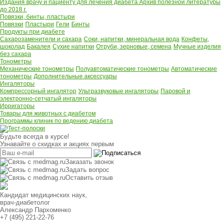
Издания врачу и пациенту для лечения диабета
Архив полезной литературы
до 2018 г.
Повязки, бинты, пластыри
Повязки
Пластыри
Гели
Бинты
Продукты при диабете
Сахарозаменители и сахара
Соки, напитки, минеральная вода
Конфеты,
шоколад
Бакалея
Сухие напитки
Отруби, зерновые, семена
Мучные изделия
без сахара
Тонометры
Механические тонометры
Полуавтоматические тонометры
Автоматические
тонометры
Дополнительные аксессуары
Ингаляторы
Компрессорный ингалятор
Ультразвуковые ингаляторы
Паровой и
электронно-сетчатый ингаляторы
Ирригаторы
Товары для животных с диабетом
Программы клиник по ведению диабета
Будьте всегда в курсе!
Узнавайте о скидках и акциях первым
Заказать звонок
Задать вопрос
Оставить отзыв
Кандидат медицинских наук,
врач-диабетолог
Александр Пархоменко
+7 (495) 221-22-76