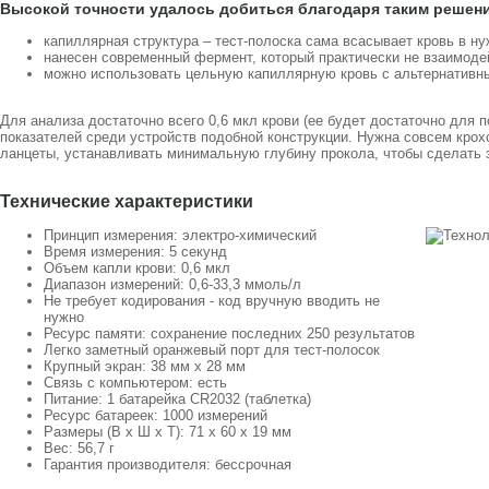
Высокой точности удалось добиться благодаря таким решен
капиллярная структура – тест-полоска сама всасывает кровь в н
нанесен современный фермент, который практически не взаимоде
можно использовать цельную капиллярную кровь с альтернативны
Для анализа достаточно всего 0,6 мкл крови (ее будет достаточно для п
показателей среди устройств подобной конструкции. Нужна совсем крох
ланцеты, устанавливать минимальную глубину прокола, чтобы сделать 
Технические характеристики
Принцип измерения: электро-химический
Время измерения: 5 секунд
Объем капли крови: 0,6 мкл
Диапазон измерений: 0,6-33,3 ммоль/л
Не требует кодирования - код вручную вводить не
нужно
Ресурс памяти: сохранение последних 250 результатов
Легко заметный оранжевый порт для тест-полосок
Крупный экран: 38 мм x 28 мм
Связь с компьютером: есть
Питание: 1 батарейка CR2032 (таблетка)
Ресурс батареек: 1000 измерений
Размеры (В х Ш х Т): 71 x 60 x 19 мм
Вес: 56,7 г
Гарантия производителя: бессрочная