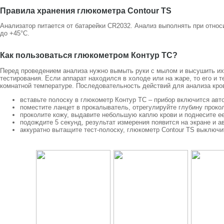
Правила хранения глюкометра Contour TS
Анализатор питается от батарейки CR2032. Анализ выполнять при относ
до +45°С.
Как пользоваться глюкометром Контур ТС?
Перед проведением анализа нужно вымыть руки с мылом и высушить их
тестирования. Если аппарат находился в холоде или на жаре, то его и 
комнатной температуре. Последовательность действий для анализа кр
вставьте полоску в глюкометр Контур ТС – прибор включится авт
поместите ланцет в прокалыватель, отрегулируйте глубину проко
проколите кожу, выдавите небольшую каплю крови и поднесите ее
подождите 5 секунд, результат измерения появится на экране и а
аккуратно вытащите тест-полоску, глюкометр Contour TS выключи