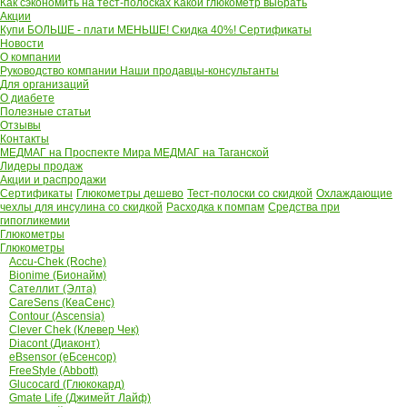
Как сэкономить на тест-полосках
Какой глюкометр выбрать
Акции
Купи БОЛЬШЕ - плати МЕНЬШЕ! Скидка 40%!
Сертификаты
Новости
О компании
Руководство компании
Наши продавцы-консультанты
Для организаций
О диабете
Полезные статьи
Отзывы
Контакты
МЕДМАГ на Проспекте Мира
МЕДМАГ на Таганской
Лидеры продаж
Акции и распродажи
Сертификаты
Глюкометры дешево
Тест-полоски со скидкой
Охлаждающие
чехлы для инсулина со скидкой
Расходка к помпам
Средства при
гипогликемии
Глюкометры
Глюкометры
Accu-Chek (Roche)
Bionime (Бионайм)
Сателлит (Элта)
CareSens (КеаСенс)
Contour (Ascensia)
Clever Chek (Клевер Чек)
Diacont (Диаконт)
eBsensor (еБсенсор)
FreeStyle (Abbott)
Glucocard (Глюкокард)
Gmate Life (Джимейт Лайф)