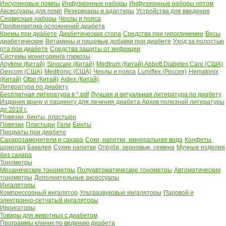
Инсулиновые помпы
Инфузионные наборы
Инфузионные наборы оптом
Аксессуары для помп
Резервуары и адаптеры
Устройства для введения
Сервисные наборы
Чехлы и пояса
Профилактика осложнений диабета
Кремы при диабете
Диабетическая стопа
Средства при гипогликемии
Весы
диабетические
Витамины и пищевые добавки при диабете
Уход за полостью
рта при диабете
Средства защиты от инфекции
Системы мониторинга глюкозы
Anytime (Китай)
Sinocare (Китай)
Medtrum (Китай)
Abbott Diabetes Care (США)
Dexcom (США)
Medtronic (США)
Чехлы и пояса
Lumiflex (Россия)
Hematonix
(Китай)
Ottai (Китай)
Aidex (Китай)
Литература по диабету
Бесплатная литература в *.pdf
Лучшая и актуальная литература по диабету
Издания врачу и пациенту для лечения диабета
Архив полезной литературы
до 2018 г.
Повязки, бинты, пластыри
Повязки
Пластыри
Гели
Бинты
Продукты при диабете
Сахарозаменители и сахара
Соки, напитки, минеральная вода
Конфеты,
шоколад
Бакалея
Сухие напитки
Отруби, зерновые, семена
Мучные изделия
без сахара
Тонометры
Механические тонометры
Полуавтоматические тонометры
Автоматические
тонометры
Дополнительные аксессуары
Ингаляторы
Компрессорный ингалятор
Ультразвуковые ингаляторы
Паровой и
электронно-сетчатый ингаляторы
Ирригаторы
Товары для животных с диабетом
Программы клиник по ведению диабета