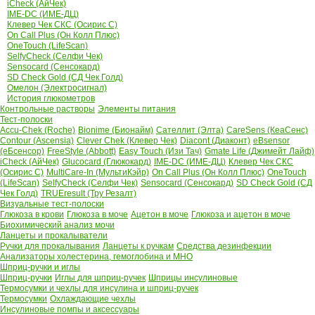
iCheck (АйЧек)
IME-DC (ИМЕ-ДЦ)
Клевер Чек СКС (Осирис С)
On Call Plus (Он Колл Плюс)
OneTouch (LifeScan)
SelfyCheck (Селфи Чек)
Sensocard (Сенсокард)
SD Check Gold (СД Чек Голд)
Омелон (Электросигнал)
История глюкометров
Контрольные растворы
Элементы питания
Тест-полоски
Accu-Chek (Roche)
Bionime (Бионайм)
Сателлит (Элта)
CareSens (КеаСенс)
Contour (Ascensia)
Clever Chek (Клевер Чек)
Diacont (Диаконт)
eBsensor
(еБсенсор)
FreeStyle (Abbott)
Easy Touch (Изи Тач)
Gmate Life (Джимейт Лайф)
iCheck (АйЧек)
Glucocard (Глюкокард)
IME-DC (ИМЕ-ДЦ)
Клевер Чек СКС
(Осирис С)
MultiCare-In (МультиКэйр)
On Call Plus (Он Колл Плюс)
OneTouch
(LifeScan)
SelfyCheck (Селфи Чек)
Sensocard (Сенсокард)
SD Check Gold (СД
Чек Голд)
TRUEresult (Тру Резалт)
Визуальные тест-полоски
Глюкоза в крови
Глюкоза в моче
Ацетон в моче
Глюкоза и ацетон в моче
Биохимический анализ мочи
Ланцеты и прокалыватели
Ручки для прокалывания
Ланцеты к ручкам
Средства дезинфекции
Анализаторы холестерина, гемоглобина и МНО
Шприц-ручки и иглы
Шприц-ручки
Иглы для шприц-ручек
Шприцы инсулиновые
Термосумки и чехлы для инсулина и шприц-ручек
Термосумки
Охлаждающие чехлы
Инсулиновые помпы и аксессуары