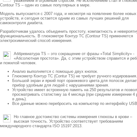
уважением и огромным спросом. Не исключением стал и глюком
Contour TS – один из самых популярных в мире.
Модель выпускается с 2007 года, и несмотря на появление более новых
устройств, и сегодня остается одним из самых лучших решений для
самоконтроля диабета.
Разработчикам удалось объединить простоту, компактность и невероят
функциональность. В глюкометре Контур ТС (Contour TS) применяется
электрохимический способ измерения.
Аббревиатура TS – это сокращение от фразы «Total Simplicity» -
«Абсолютная простота». Да, с этим устройством справится и реб
и пожилой человек.
Анализ выполняется с помощью двух кнопок.
Глюкометр Контур ТС (Contur TS) не требует ручного кодирования
Большой экран и яркий порт оранжевого цвета для полосок делае
прибор удобным для людей с нарушениями зрения.
Устройство имеет встроенную память на 250 результатов и позво
просматривать статистику за 4 месяца (при среднем измерении 4 
в день).
Все данные можно перебросить на компьютер по интерфейсу USB
Но главное достоинство системы измерения глюкозы в крови –
высокая точность. Устройство соответствует требованиям
международного стандарта ISO 15197:2013.