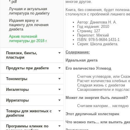
*.pdf
многое другое.
Лучшая и актуальная
Книга, без сомнения, будет полезна
литература по диабету
столкнулся с проблемой лишнего ве
Издания врачу и
Автор: Данилова Н. А.
пациенту для лечения
Год издания: 2010
диабета
Страниц: 127
Переплет: Мягкий
Архив полезной
ISBN: 978-5-9684-1431-1
литературы до 2018 г.
Серия: Школа диабета.
Содержание:
Повязки, бинты,
пластыри
Идеальная диета
Продукты при диабете
Его величество Углевод
Счетчик углеводов, или Сказ
Тонометры
Расчет количества хлебных е
Сладкая жизнь с диабетом
Ингаляторы
Сахарозаменители и подслас
Может ли энергия быть лишней?
Ирригаторы
Считаем калории... наглядно
Товары для животных с
Этот двуличный холестерин
диабетом
Что можно пить... или выпить ди
Программы клиник по