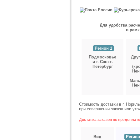
Для удобства расче
в рамк
Регион 1
Подмосковье
Друг
и г. Санкт-
Петербург
(кр
Нен
Манс
Нен
Стоимость доставки в г. Норил
при совершении заказа или уто
Доставка заказов по предоплат
Вид
Регион