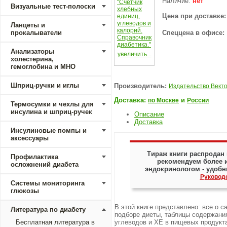
Наличие:
нет
Визуальные тест-полоски
Цена при доставке
Ланцеты и
прокалыватели
Спеццена в офисе:
Анализаторы
увеличить...
холестерина,
гемоглобина и МНО
Шприц-ручки и иглы
Производитель:
Издательство Вект
Доставка:
и
по Москве
России
Термосумки и чехлы для
инсулина и шприц-ручек
Описание
Доставка
Инсулиновые помпы и
аксессуары
Тираж книги распродан
Профилактика
рекомендуем более и
осложнений диабета
эндокринологом - удобн
Руковод
Системы мониторинга
глюкозы
В этой книге представлено: все о 
Литература по диабету
подборе диеты, таблицы содержани
Бесплатная литература в
углеводов и ХЕ в пищевых продукта