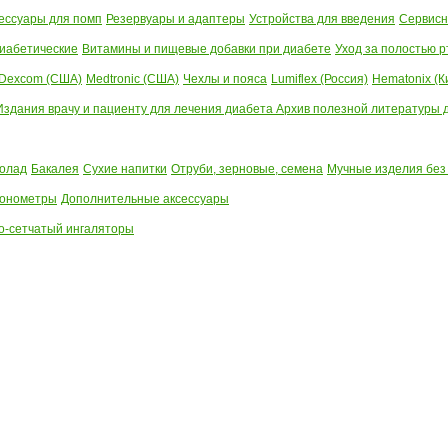
ессуары для помп
Резервуары и адаптеры
Устройства для введения
Сервисн
иабетические
Витамины и пищевые добавки при диабете
Уход за полостью р
Dexcom (США)
Medtronic (США)
Чехлы и пояса
Lumiflex (Россия)
Hematonix (К
Издания врачу и пациенту для лечения диабета
Архив полезной литературы до
олад
Бакалея
Сухие напитки
Отруби, зерновые, семена
Мучные изделия без
тонометры
Дополнительные аксессуары
о-сетчатый ингаляторы