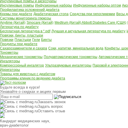
Инсулиновые помпы и аксессуары
Инсулиновые помпы
Инфузионные наборы
Инфузионные наборы оптом
Акс
Профилактика осложнений диабета
Кремы при диабете
Диабетическая стопа
Средства при гипогликемии
Весы д
Системы мониторинга глюкозы
Anytime (Китай)
Sinocare (Китай)
Medtrum (Китай)
Abbott Diabetes Care (США)
Литература по диабету
Бесплатная литература в *.pdf
Лучшая и актуальная литература по диабету
Повязки, бинты, пластыри
Повязки
Пластыри
Гели
Бинты
Продукты при диабете
Сахарозаменители и сахара
Соки, напитки, минеральная вода
Конфеты, шок
Тонометры
Механические тонометры
Полуавтоматические тонометры
Автоматические 
Ингаляторы
Компрессорный ингалятор
Ультразвуковые ингаляторы
Паровой и электронн
Ирригаторы
Товары для животных с диабетом
Программы клиник по ведению диабета
Будьте всегда в курсе!
Узнавайте о скидках и акциях первым
Заказать звонок
Задать вопрос
Оставить отзыв
Кандидат медицинских наук,
врач-диабетолог