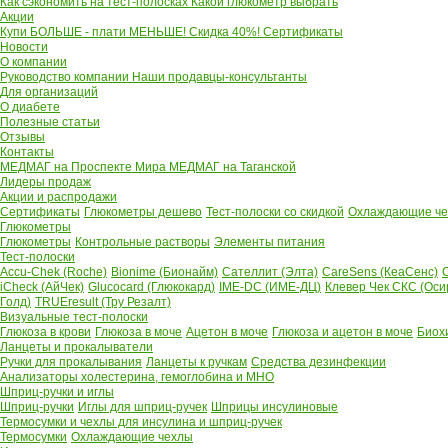
Как сэкономить на тест-полосках
Какой глюкометр выбрать
Акции
Купи БОЛЬШЕ - плати МЕНЬШЕ! Скидка 40%!
Сертификаты
Новости
О компании
Руководство компании
Наши продавцы-консультанты
Для организаций
О диабете
Полезные статьи
Отзывы
Контакты
МЕДМАГ на Проспекте Мира
МЕДМАГ на Таганской
Лидеры продаж
Акции и распродажи
Сертификаты
Глюкометры дешево
Тест-полоски со скидкой
Охлаждающие чех
Глюкометры
Глюкометры
Контрольные растворы
Элементы питания
Тест-полоски
Accu-Chek (Roche)
Bionime (Бионайм)
Сателлит (Элта)
CareSens (КеаСенс)
C
iCheck (АйЧек)
Glucocard (Глюкокард)
IME-DC (ИМЕ-ДЦ)
Клевер Чек СКС (Оси
Голд)
TRUEresult (Тру Резалт)
Визуальные тест-полоски
Глюкоза в крови
Глюкоза в моче
Ацетон в моче
Глюкоза и ацетон в моче
Биох
Ланцеты и прокалыватели
Ручки для прокалывания
Ланцеты к ручкам
Средства дезинфекции
Анализаторы холестерина, гемоглобина и МНО
Шприц-ручки и иглы
Шприц-ручки
Иглы для шприц-ручек
Шприцы инсулиновые
Термосумки и чехлы для инсулина и шприц-ручек
Термосумки
Охлаждающие чехлы