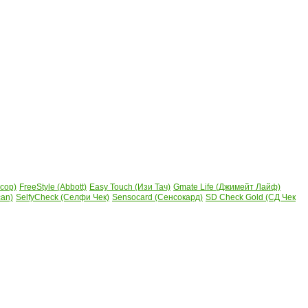
сор)
FreeStyle (Abbott)
Easy Touch (Изи Тач)
Gmate Life (Джимейт Лайф)
can)
SelfyCheck (Селфи Чек)
Sensocard (Сенсокард)
SD Check Gold (СД Чек