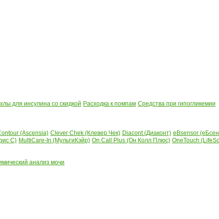
лы для инсулина со скидкой
Расходка к помпам
Средства при гипогликемии
ontour (Ascensia)
Clever Chek (Клевер Чек)
Diacont (Диаконт)
eBsensor (еБсен
рис С)
MultiCare-In (МультиКэйр)
On Call Plus (Он Колл Плюс)
OneTouch (LifeS
имический анализ мочи