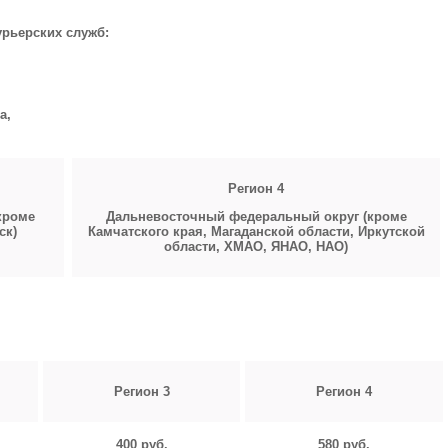
урьерских служб:
а,
Регион 4
кроме
Дальневосточный федеральный округ (кроме
ск)
Камчатского края, Магаданской области, Иркутской
области,
ХМАО, ЯНАО, НАО)
Регион 3
Регион 4
400 руб.
580 руб.