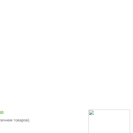
.
ая
речнем товаров).