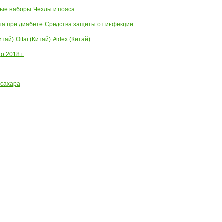
ые наборы
Чехлы и пояса
та при диабете
Средства защиты от инфекции
итай)
Ottai (Китай)
Aidex (Китай)
 2018 г.
 сахара