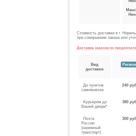
Нен
Манс
Нен
Стоимость доставки в г. Норил
при совершении заказа или уто
Доставка заказов по предоплат
Вид
Регион
доставки
До пунктов
240 руб
самовывоза
Курьером до
380 руб
Вашей двери*
Почта
300 руб
России
(наземный
транспорт)