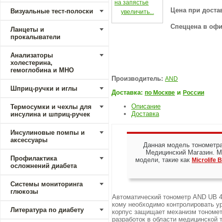
Цена при доста
Визуальные тест-полоски
увеличить...
Спеццена в офи
Ланцеты и
прокалыватели
Анализаторы
холестерина,
гемоглобина и МНО
Производитель:
AND
Шприц-ручки и иглы
Доставка:
и
по Москве
России
Описание
Термосумки и чехлы для
Доставка
инсулина и шприц-ручек
Инсулиновые помпы и
аксессуары
Данная модель тонометра
Медицинский Магазин. М
Профилактика
модели, такие как
Microlife
осложнений диабета
Системы мониторинга
глюкозы
Автоматический тонометр AND UB 40
кому необходимо контролировать у
Литература по диабету
корпус защищает механизм тономе
разработок в области медицинской 