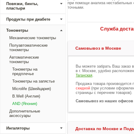
при помощи анализа нестабильных 
Повязки, бинты,
точными.
пластыри
Продукты при диабете
Служба достав
Тонометры
Механические тонометры
Полуавтоматические
Самовывоз в Москве
тонометры
Автоматические
тонометры
Вы можете забрать Ваш заказ 
Тонометры на
в г. Москве, удобно расположе
предплечье
.
Таганская
Тонометры на запястье
Продажа товара производится 
(при условии оформлени
скидкой
Microlife (Швейцария)
страницы с перечнем товаров).
B.Well (Англия)
Самовывоз из наших офисов
AND (Япония)
Дополнительные
аксессуары
Ингаляторы
Доставка по Москве и По