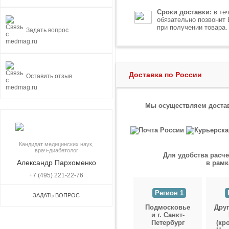
Сроки доставки:
в теч
обязательно позвонит
при получении товара.
Задать вопрос
Доставка по России
Оставить отзыв
Мы осуществляем достав
Кандидат медицинских наук,
врач-диабетолог
Для удобства расче
Александр Пархоменко
в рамк
+7 (495) 221-22-76
Регион 1
ЗАДАТЬ ВОПРОС
Подмосковье
Друг
и г. Санкт-
Петербург
(кр