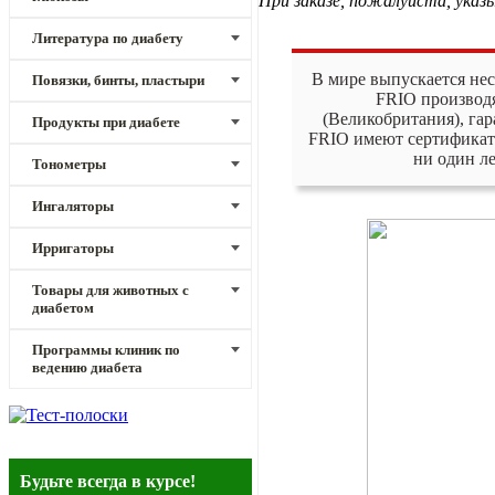
При заказе, пожалуйста, указ
Литература по диабету
В мире выпускается нес
Повязки, бинты, пластыри
FRIO производ
(Великобритания), га
Продукты при диабете
FRIO имеют сертификат 
ни один л
Тонометры
Ингаляторы
Ирригаторы
Товары для животных с
диабетом
Программы клиник по
ведению диабета
Будьте всегда в курсе!