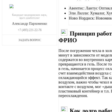
Авентис: Лантус Оптикл
Эли Лилли: Хумалог, Ху
Кандидат медицинских наук,
Ново Нордиск: Новомикс
врач-диабетолог
Александр Пархоменко
+7 (495) 221-22-76
Принцип работ
ФРИО
ЗАДАТЬ ВОПРОС
После погружения чехла в холо
минут в зависимости от модел
содержатся во внутренних кар
превращаются в гель. После то
в гель, начинается процесс ох
счет взаимодействия воздуха 
охлаждающийся эффект. Так ка
воздухом, важно чтобы чехол 
контакте с воздухом, мог «ды
пластиковый контейнер и т.п. 
переохлаждения.
Как долго рабо