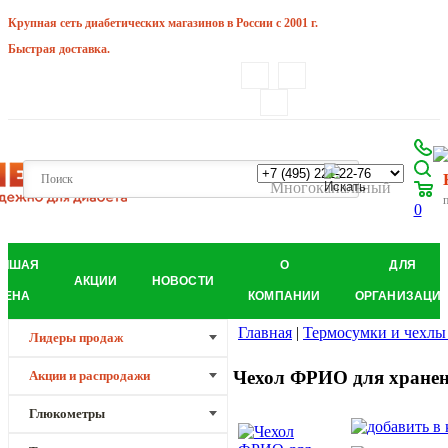
Крупная сеть диабетических магазинов в России с 2001 г.
Быстрая доставка.
Многоканальный
п
0
УЧШАЯ
О
ДЛЯ
АКЦИИ
НОВОСТИ
ЦЕНА
КОМПАНИИ
ОРГАНИЗАЦИ
Главная
|
Термосумки и чехлы
Лидеры продаж
Чехол ФРИО для хранени
Акции и распродажи
Глюкометры