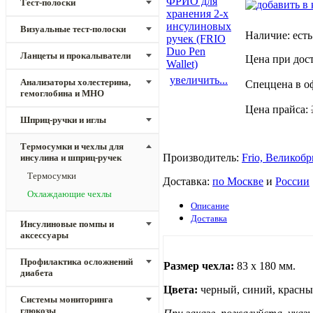
Тест-полоски
Визуальные тест-полоски
Наличие:
есть
Ланцеты и прокалыватели
Цена при дос
увеличить...
Анализаторы холестерина,
Спеццена в о
гемоглобина и МНО
Цена прайса:
Шприц-ручки и иглы
Термосумки и чехлы для
Производитель:
Frio, Великоб
инсулина и шприц-ручек
Термосумки
Доставка:
по Москве
и
России
Охлаждающие чехлы
Описание
Доставка
Инсулиновые помпы и
аксессуары
Профилактика осложнений
Размер чехла:
83 х 180 мм.
диабета
Цвета:
черный, синий, красны
Системы мониторинга
глюкозы