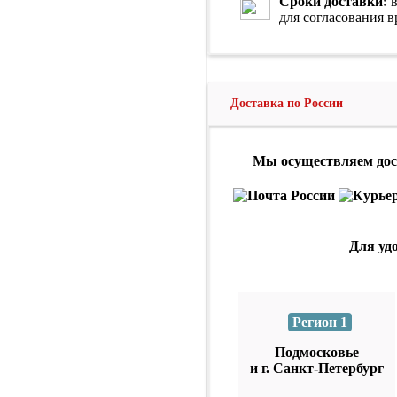
Сроки доставки:
в
для согласования 
Доставка по России
Мы осуществляем дост
Для уд
Регион 1
Подмосковье
и г. Санкт-Петербург