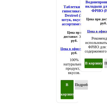
Водонепрон
вкладыш дл
Таблетки от
ФРИО (F
гипогликемии
Dextro4 (36
Цена при дос
штук, вкусы в
руб.
ассортименте)
Цена в офисе
Цена при
доставке:
305
Рекоменд
руб.
использовать
ФРИО для 
Цена в офисе:
305
содержимого 
руб.
100%
В корзину
П
натуральный
продукт, 5
вкусов.
В
Подробнее...
корзину