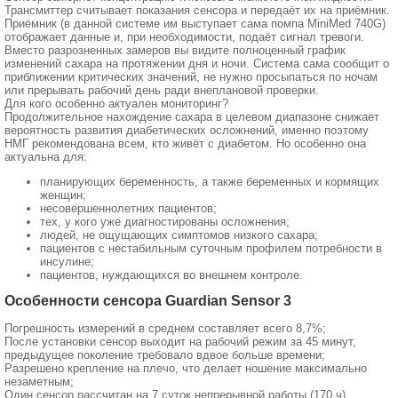
Трансмиттер считывает показания сенсора и передаёт их на приёмник.
Приёмник (в данной системе им выступает сама помпа MiniMed 740G)
отображает данные и, при необходимости, подаёт сигнал тревоги.
Вместо разрозненных замеров вы видите полноценный график
изменений сахара на протяжении дня и ночи. Система сама сообщит о
приближении критических значений, не нужно просыпаться по ночам
или прерывать рабочий день ради внеплановой проверки.
Для кого особенно актуален мониторинг?
Продолжительное нахождение сахара в целевом диапазоне снижает
вероятность развития диабетических осложнений, именно поэтому
НМГ рекомендована всем, кто живёт с диабетом. Но особенно она
актуальна для:
планирующих беременность, а также беременных и кормящих
женщин;
несовершеннолетних пациентов;
тех, у кого уже диагностированы осложнения;
людей, не ощущающих симптомов низкого сахара;
пациентов с нестабильным суточным профилем потребности в
инсулине;
пациентов, нуждающихся во внешнем контроле.
Особенности сенсора Guardian Sensor 3
Погрешность измерений в среднем составляет всего 8,7%;
После установки сенсор выходит на рабочий режим за 45 минут,
предыдущее поколение требовало вдвое больше времени;
Разрешено крепление на плечо, что делает ношение максимально
незаметным;
Один сенсор рассчитан на 7 суток непрерывной работы (170 ч).