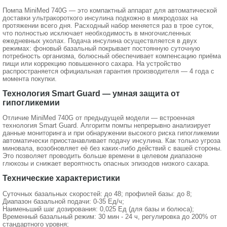
Помпа MiniMed 740G — это компактный аппарат для автоматической
доставки ультракороткого инсулина подкожно в микродозах на
протяжении всего дня. Расходный набор меняется раз в трое суток,
что полностью исключает необходимость в многочисленных
ежедневных уколах. Подача инсулина осуществляется в двух
режимах: фоновый базальный покрывает постоянную суточную
потребность организма, болюсный обеспечивает компенсацию приёма
пищи или коррекцию повышенного сахара. На устройство
распространяется официальная гарантия производителя — 4 года с
момента покупки.
Технология Smart Guard — умная защита от
гипогликемии
Отличие MiniMed 740G от предыдущей модели — встроенная
технология Smart Guard. Алгоритм помпы непрерывно анализирует
данные мониторинга и при обнаружении высокого риска гипогликемии
автоматически приостанавливает подачу инсулина. Как только угроза
миновала, возобновляет её без каких-либо действий с вашей стороны.
Это позволяет проводить больше времени в целевом диапазоне
глюкозы и снижает вероятность опасных эпизодов низкого сахара.
Технические характеристики
Суточных базальных скоростей: до 48; профилей базы: до 8;
Диапазон базальной подачи: 0-35 Ед/ч;
Наименьший шаг дозирования: 0,025 Ед (для базы и болюса);
Временный базальный режим: 30 мин - 24 ч, регулировка до 200% от
стандартного уровня;