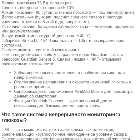
Болюс: максимум 75 Ед за один раз;
Точность введения: отклонение 5-10%;
Архив показаний: 90 суток; активный просмотр — последние 30 дней;
Дополнительные функции: подсчёт среднего сахара и расхода
инсулина, отметки событий (еда, спорт и т.д.);
Источник питания: батарейка AA любого типа — литиевая, щелочная
или аккумуляторная;
Допустимый температурный диапазон: 5-40 °C;
Габариты: 96 ? 53,6 ? 24,4 мм; масса — 106 г в незаправленном
состоянии.
Совместимость с системой мониторинга
Помпа поддерживает работу с трансмиттером Guardian Link 3 и
сенсором Guardian Sensor 3. Связка «помпа + НМГ» открывает
расширенные возможности:
Заблаговременные уведомления о приближении гипо- или
гипергликемии;
Отслеживание направления и скорости изменений глюкозы в
реальном времени;
Синхронизация с приложением MiniMed Mobile для просмотра
данных со смартфона;
Функция CareLink Connect — дистанционный доступ к
показаниям для близких или лечащего врача.
Что такое система непрерывного мониторинга
глюкозы?
НМГ — это комплекс из трёх взаимосвязанных элементов,
обеспечивающих круглосуточное наблюдение за уровнем сахара:
Сенсор замеряет концентрацию глюкозы в межклеточной жидкости.