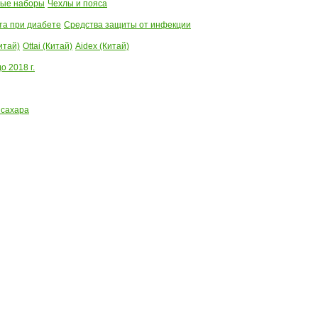
ые наборы
Чехлы и пояса
та при диабете
Средства защиты от инфекции
итай)
Ottai (Китай)
Aidex (Китай)
 2018 г.
 сахара