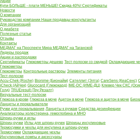
Акции
Купи БОЛЬШЕ - плати МЕНЬШЕ! Скидка 40%!
Сертификаты
Новости
О компании
Руководство компании
Наши продавцы-консультанты
Для организаций
О диабете
Полезные статьи
Отзывы
Контакты
МЕДМАГ на Проспекте Мира
МЕДМАГ на Таганской
Лидеры продаж
Акции и распродажи
Сертификаты
Глюкометры дешево
Тест-полоски со скидкой
Охлаждающие чех
Глюкометры
Глюкометры
Контрольные растворы
Элементы питания
Тест-полоски
Accu-Chek (Roche)
Bionime (Бионайм)
Сателлит (Элта)
CareSens (КеаСенс)
C
iCheck (АйЧек)
Glucocard (Глюкокард)
IME-DC (ИМЕ-ДЦ)
Клевер Чек СКС (Оси
Голд)
TRUEresult (Тру Резалт)
Визуальные тест-полоски
Глюкоза в крови
Глюкоза в моче
Ацетон в моче
Глюкоза и ацетон в моче
Биох
Ланцеты и прокалыватели
Ручки для прокалывания
Ланцеты к ручкам
Средства дезинфекции
Анализаторы холестерина, гемоглобина и МНО
Шприц-ручки и иглы
Шприц-ручки
Иглы для шприц-ручек
Шприцы инсулиновые
Термосумки и чехлы для инсулина и шприц-ручек
Термосумки
Охлаждающие чехлы
Инсулиновые помпы и аксессуары