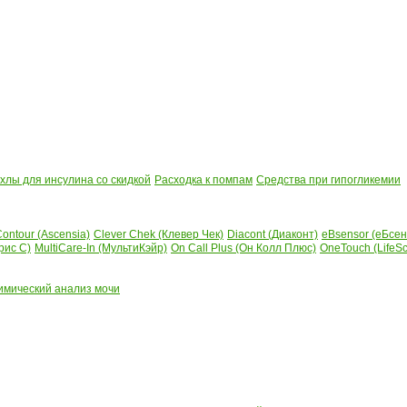
лы для инсулина со скидкой
Расходка к помпам
Средства при гипогликемии
ontour (Ascensia)
Clever Chek (Клевер Чек)
Diacont (Диаконт)
eBsensor (еБсен
рис С)
MultiCare-In (МультиКэйр)
On Call Plus (Он Колл Плюс)
OneTouch (LifeS
имический анализ мочи