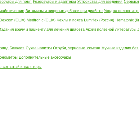
ессуары для помп
Резервуары и адаптеры
Устройства для введения
Сервисн
иабетические
Витамины и пищевые добавки при диабете
Уход за полостью р
Dexcom (США)
Medtronic (США)
Чехлы и пояса
Lumiflex (Россия)
Hematonix (К
Издания врачу и пациенту для лечения диабета
Архив полезной литературы до
олад
Бакалея
Сухие напитки
Отруби, зерновые, семена
Мучные изделия без
тонометры
Дополнительные аксессуары
о-сетчатый ингаляторы