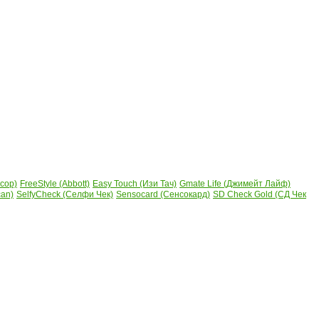
сор)
FreeStyle (Abbott)
Easy Touch (Изи Тач)
Gmate Life (Джимейт Лайф)
can)
SelfyCheck (Селфи Чек)
Sensocard (Сенсокард)
SD Check Gold (СД Чек