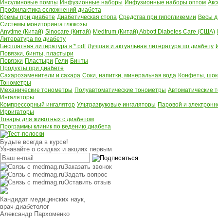
Инсулиновые помпы
Инфузионные наборы
Инфузионные наборы оптом
Акс
Профилактика осложнений диабета
Кремы при диабете
Диабетическая стопа
Средства при гипогликемии
Весы д
Системы мониторинга глюкозы
Anytime (Китай)
Sinocare (Китай)
Medtrum (Китай)
Abbott Diabetes Care (США)
Литература по диабету
Бесплатная литература в *.pdf
Лучшая и актуальная литература по диабету
Повязки, бинты, пластыри
Повязки
Пластыри
Гели
Бинты
Продукты при диабете
Сахарозаменители и сахара
Соки, напитки, минеральная вода
Конфеты, шок
Тонометры
Механические тонометры
Полуавтоматические тонометры
Автоматические 
Ингаляторы
Компрессорный ингалятор
Ультразвуковые ингаляторы
Паровой и электронн
Ирригаторы
Товары для животных с диабетом
Программы клиник по ведению диабета
Будьте всегда в курсе!
Узнавайте о скидках и акциях первым
Заказать звонок
Задать вопрос
Оставить отзыв
Кандидат медицинских наук,
врач-диабетолог
Александр Пархоменко