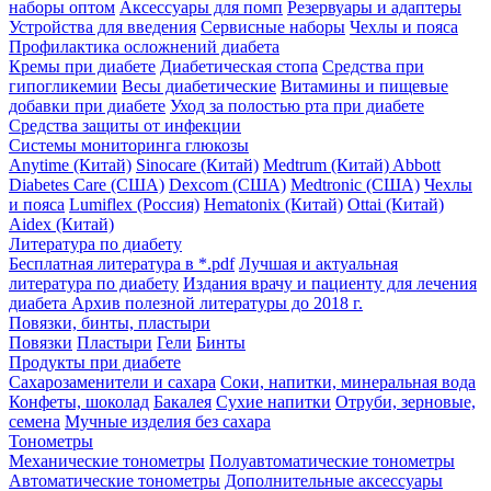
наборы оптом
Аксессуары для помп
Резервуары и адаптеры
Устройства для введения
Сервисные наборы
Чехлы и пояса
Профилактика осложнений диабета
Кремы при диабете
Диабетическая стопа
Средства при
гипогликемии
Весы диабетические
Витамины и пищевые
добавки при диабете
Уход за полостью рта при диабете
Средства защиты от инфекции
Системы мониторинга глюкозы
Anytime (Китай)
Sinocare (Китай)
Medtrum (Китай)
Abbott
Diabetes Care (США)
Dexcom (США)
Medtronic (США)
Чехлы
и пояса
Lumiflex (Россия)
Hematonix (Китай)
Ottai (Китай)
Aidex (Китай)
Литература по диабету
Бесплатная литература в *.pdf
Лучшая и актуальная
литература по диабету
Издания врачу и пациенту для лечения
диабета
Архив полезной литературы до 2018 г.
Повязки, бинты, пластыри
Повязки
Пластыри
Гели
Бинты
Продукты при диабете
Сахарозаменители и сахара
Соки, напитки, минеральная вода
Конфеты, шоколад
Бакалея
Сухие напитки
Отруби, зерновые,
семена
Мучные изделия без сахара
Тонометры
Механические тонометры
Полуавтоматические тонометры
Автоматические тонометры
Дополнительные аксессуары