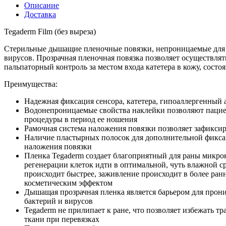
Описание
Доставка
Tegaderm Film (без выреза)
Стерильные дышащие пленочные повязки, непроницаемые для 
вирусов. Прозрачная пленочная повязка позволяет осуществлят
пальпаторный контроль за местом входа катетера в кожу, состо
Преимущества:
Надежная фиксация сенсора, катетера, гипоаллергенный 
Водонепроницаемые свойства наклейки позволяют паци
процедуры в период ее ношения
Рамочная система наложения повязки позволяет зафиксир
Наличие пластырных полосок для дополнительной фикса
наложения повязки
Пленка Tegaderm создает благоприятный для раны микрок
регенерации клеток идти в оптимальной, чуть влажной ср
происходит быстрее, заживление происходит в более ран
косметическим эффектом
Дышащая прозрачная пленка является барьером для прон
бактерий и вирусов
Tegaderm не прилипает к ране, что позволяет избежать 
ткани при перевязках