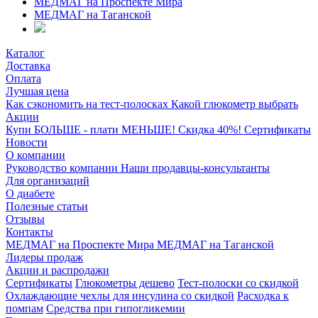
МЕДМАГ на Проспекте Мира
МЕДМАГ на Таганской
Каталог
Доставка
Оплата
Лучшая цена
Как сэкономить на тест-полосках
Какой глюкометр выбрать
Акции
Купи БОЛЬШЕ - плати МЕНЬШЕ! Скидка 40%!
Сертификаты
Новости
О компании
Руководство компании
Наши продавцы-консультанты
Для организаций
О диабете
Полезные статьи
Отзывы
Контакты
МЕДМАГ на Проспекте Мира
МЕДМАГ на Таганской
Лидеры продаж
Акции и распродажи
Сертификаты
Глюкометры дешево
Тест-полоски со скидкой
Охлаждающие чехлы для инсулина со скидкой
Расходка к
помпам
Средства при гипогликемии