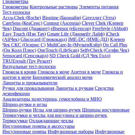
Глюкометры
Глюкометры
Контрольные растворы
Элементы питания
Тест-полоски
Accu-Chek (Roche)
Bionime (Бионайм)
Сателлит (Элта)
CareSens (КеаСенс)
Contour (Ascensia)
Clever Chek (Клевер
Чек)
Diacont (Диаконт)
eBsensor (еБсенсор)
FreeStyle (Abbott)
Easy Touch (Изи Тач)
Gmate Life (Джимейт Лайф)
iCheck
(АйЧек)
Glucocard (Глюкокард)
IME-DC (ИМЕ-ДЦ)
Клевер
Чек СКС (Осирис С)
MultiCare-In (МультиКэйр)
On Call Plus
(Он Колл Плюс)
OneTouch (LifeScan)
SelfyCheck (Селфи Чек)
Sensocard (Сенсокард)
SD Check Gold (СД Чек Голд)
TRUEresult (Тру Резалт)
Визуальные тест-полоски
Глюкоза в крови
Глюкоза в моче
Ацетон в моче
Глюкоза и
ацетон в моче
Биохимический анализ мочи
Ланцеты и прокалыватели
Ручки для прокалывания
Ланцеты к ручкам
Средства
дезинфекции
Анализаторы холестерина, гемоглобина и МНО
Шприц-ручки и иглы
Шприц-ручки
Иглы для шприц-ручек
Шприцы инсулиновые
Термосумки и чехлы для инсулина и шприц-ручек
Термосумки
Охлаждающие чехлы
Инсулиновые помпы и аксессуары
Инсулиновые помпы
Инфузионные наборы
Инфузионные