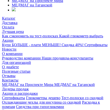
МЕДМАГ на Проспекте Мира
МЕДМАГ на Таганской
Каталог
Доставка
Оплата
Лучшая цена
Как сэкономить на тест-полосках
Какой глюкометр выбрать
Акции
Купи БОЛЬШЕ - плати МЕНЬШЕ! Скидка 40%!
Сертификаты
Новости
О компании
Руководство компании
Наши продавцы-консультанты
Для организаций
О диабете
Полезные статьи
Отзывы
Контакты
МЕДМАГ на Проспекте Мира
МЕДМАГ на Таганской
Лидеры продаж
Акции и распродажи
Сертификаты
Глюкометры дешево
Тест-полоски со скидкой
Охлаждающие чехлы для инсулина со скидкой
Расходка к
помпам
Средства при гипогликемии