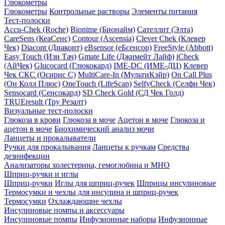
Глюкометры
Глюкометры
Контрольные растворы
Элементы питания
Тест-полоски
Accu-Chek (Roche)
Bionime (Бионайм)
Сателлит (Элта)
CareSens (КеаСенс)
Contour (Ascensia)
Clever Chek (Клевер
Чек)
Diacont (Диаконт)
eBsensor (еБсенсор)
FreeStyle (Abbott)
Easy Touch (Изи Тач)
Gmate Life (Джимейт Лайф)
iCheck
(АйЧек)
Glucocard (Глюкокард)
IME-DC (ИМЕ-ДЦ)
Клевер
Чек СКС (Осирис С)
MultiCare-In (МультиКэйр)
On Call Plus
(Он Колл Плюс)
OneTouch (LifeScan)
SelfyCheck (Селфи Чек)
Sensocard (Сенсокард)
SD Check Gold (СД Чек Голд)
TRUEresult (Тру Резалт)
Визуальные тест-полоски
Глюкоза в крови
Глюкоза в моче
Ацетон в моче
Глюкоза и
ацетон в моче
Биохимический анализ мочи
Ланцеты и прокалыватели
Ручки для прокалывания
Ланцеты к ручкам
Средства
дезинфекции
Анализаторы холестерина, гемоглобина и МНО
Шприц-ручки и иглы
Шприц-ручки
Иглы для шприц-ручек
Шприцы инсулиновые
Термосумки и чехлы для инсулина и шприц-ручек
Термосумки
Охлаждающие чехлы
Инсулиновые помпы и аксессуары
Инсулиновые помпы
Инфузионные наборы
Инфузионные