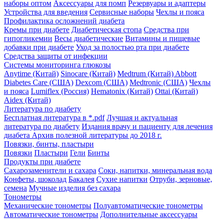
наборы оптом
Аксессуары для помп
Резервуары и адаптеры
Устройства для введения
Сервисные наборы
Чехлы и пояса
Профилактика осложнений диабета
Кремы при диабете
Диабетическая стопа
Средства при
гипогликемии
Весы диабетические
Витамины и пищевые
добавки при диабете
Уход за полостью рта при диабете
Средства защиты от инфекции
Системы мониторинга глюкозы
Anytime (Китай)
Sinocare (Китай)
Medtrum (Китай)
Abbott
Diabetes Care (США)
Dexcom (США)
Medtronic (США)
Чехлы
и пояса
Lumiflex (Россия)
Hematonix (Китай)
Ottai (Китай)
Aidex (Китай)
Литература по диабету
Бесплатная литература в *.pdf
Лучшая и актуальная
литература по диабету
Издания врачу и пациенту для лечения
диабета
Архив полезной литературы до 2018 г.
Повязки, бинты, пластыри
Повязки
Пластыри
Гели
Бинты
Продукты при диабете
Сахарозаменители и сахара
Соки, напитки, минеральная вода
Конфеты, шоколад
Бакалея
Сухие напитки
Отруби, зерновые,
семена
Мучные изделия без сахара
Тонометры
Механические тонометры
Полуавтоматические тонометры
Автоматические тонометры
Дополнительные аксессуары