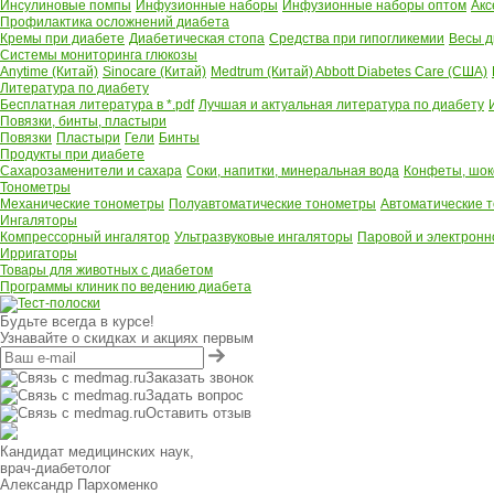
Инсулиновые помпы
Инфузионные наборы
Инфузионные наборы оптом
Акс
Профилактика осложнений диабета
Кремы при диабете
Диабетическая стопа
Средства при гипогликемии
Весы д
Системы мониторинга глюкозы
Anytime (Китай)
Sinocare (Китай)
Medtrum (Китай)
Abbott Diabetes Care (США)
Литература по диабету
Бесплатная литература в *.pdf
Лучшая и актуальная литература по диабету
Повязки, бинты, пластыри
Повязки
Пластыри
Гели
Бинты
Продукты при диабете
Сахарозаменители и сахара
Соки, напитки, минеральная вода
Конфеты, шок
Тонометры
Механические тонометры
Полуавтоматические тонометры
Автоматические 
Ингаляторы
Компрессорный ингалятор
Ультразвуковые ингаляторы
Паровой и электронн
Ирригаторы
Товары для животных с диабетом
Программы клиник по ведению диабета
Будьте всегда в курсе!
Узнавайте о скидках и акциях первым
Заказать звонок
Задать вопрос
Оставить отзыв
Кандидат медицинских наук,
врач-диабетолог
Александр Пархоменко