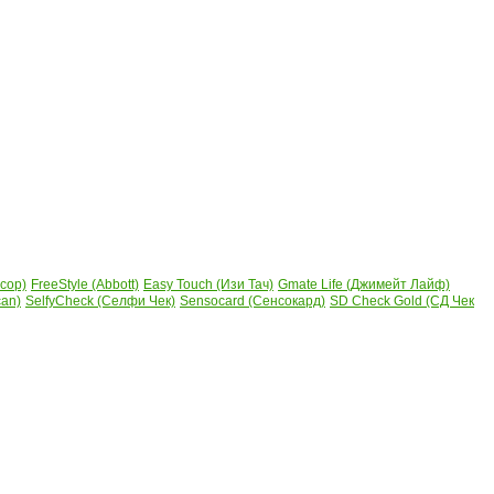
сор)
FreeStyle (Abbott)
Easy Touch (Изи Тач)
Gmate Life (Джимейт Лайф)
can)
SelfyCheck (Селфи Чек)
Sensocard (Сенсокард)
SD Check Gold (СД Чек