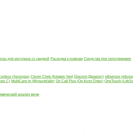
лы для инсулина со скидкой
Расходка к помпам
Средства при гипогликемии
ontour (Ascensia)
Clever Chek (Клевер Чек)
Diacont (Диаконт)
eBsensor (еБсен
рис С)
MultiCare-In (МультиКэйр)
On Call Plus (Он Колл Плюс)
OneTouch (LifeS
имический анализ мочи