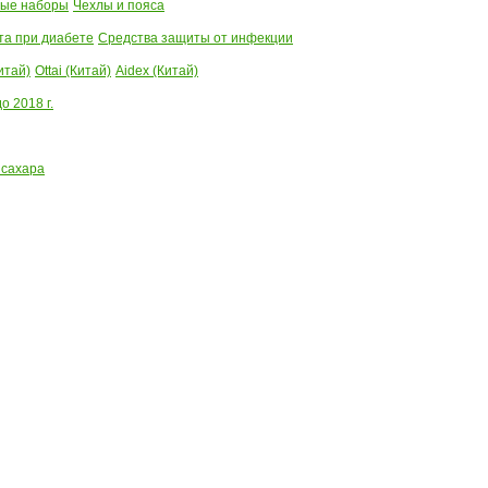
ые наборы
Чехлы и пояса
та при диабете
Средства защиты от инфекции
итай)
Ottai (Китай)
Aidex (Китай)
 2018 г.
 сахара