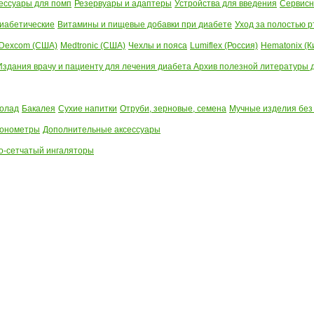
ессуары для помп
Резервуары и адаптеры
Устройства для введения
Сервисн
иабетические
Витамины и пищевые добавки при диабете
Уход за полостью р
Dexcom (США)
Medtronic (США)
Чехлы и пояса
Lumiflex (Россия)
Hematonix (К
Издания врачу и пациенту для лечения диабета
Архив полезной литературы до
олад
Бакалея
Сухие напитки
Отруби, зерновые, семена
Мучные изделия без
тонометры
Дополнительные аксессуары
о-сетчатый ингаляторы