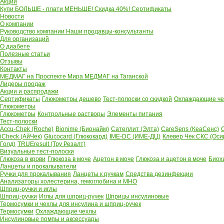
Акции
Купи БОЛЬШЕ - плати МЕНЬШЕ! Скидка 40%!
Сертификаты
Новости
О компании
Руководство компании
Наши продавцы-консультанты
Для организаций
О диабете
Полезные статьи
Отзывы
Контакты
МЕДМАГ на Проспекте Мира
МЕДМАГ на Таганской
Лидеры продаж
Акции и распродажи
Сертификаты
Глюкометры дешево
Тест-полоски со скидкой
Охлаждающие чех
Глюкометры
Глюкометры
Контрольные растворы
Элементы питания
Тест-полоски
Accu-Chek (Roche)
Bionime (Бионайм)
Сателлит (Элта)
CareSens (КеаСенс)
C
iCheck (АйЧек)
Glucocard (Глюкокард)
IME-DC (ИМЕ-ДЦ)
Клевер Чек СКС (Оси
Голд)
TRUEresult (Тру Резалт)
Визуальные тест-полоски
Глюкоза в крови
Глюкоза в моче
Ацетон в моче
Глюкоза и ацетон в моче
Биох
Ланцеты и прокалыватели
Ручки для прокалывания
Ланцеты к ручкам
Средства дезинфекции
Анализаторы холестерина, гемоглобина и МНО
Шприц-ручки и иглы
Шприц-ручки
Иглы для шприц-ручек
Шприцы инсулиновые
Термосумки и чехлы для инсулина и шприц-ручек
Термосумки
Охлаждающие чехлы
Инсулиновые помпы и аксессуары