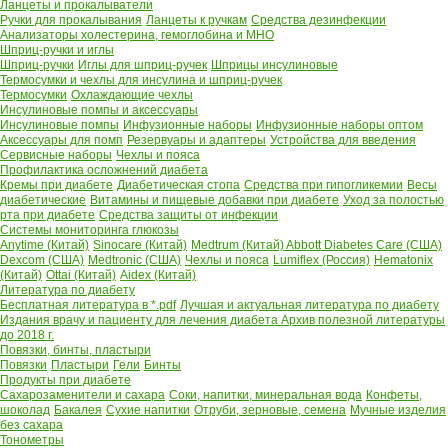
Ланцеты и прокалыватели
Ручки для прокалывания
Ланцеты к ручкам
Средства дезинфекции
Анализаторы холестерина, гемоглобина и МНО
Шприц-ручки и иглы
Шприц-ручки
Иглы для шприц-ручек
Шприцы инсулиновые
Термосумки и чехлы для инсулина и шприц-ручек
Термосумки
Охлаждающие чехлы
Инсулиновые помпы и аксессуары
Инсулиновые помпы
Инфузионные наборы
Инфузионные наборы оптом
Аксессуары для помп
Резервуары и адаптеры
Устройства для введения
Сервисные наборы
Чехлы и пояса
Профилактика осложнений диабета
Кремы при диабете
Диабетическая стопа
Средства при гипогликемии
Весы
диабетические
Витамины и пищевые добавки при диабете
Уход за полостью
рта при диабете
Средства защиты от инфекции
Системы мониторинга глюкозы
Anytime (Китай)
Sinocare (Китай)
Medtrum (Китай)
Abbott Diabetes Care (США)
Dexcom (США)
Medtronic (США)
Чехлы и пояса
Lumiflex (Россия)
Hematonix
(Китай)
Ottai (Китай)
Aidex (Китай)
Литература по диабету
Бесплатная литература в *.pdf
Лучшая и актуальная литература по диабету
Издания врачу и пациенту для лечения диабета
Архив полезной литературы
до 2018 г.
Повязки, бинты, пластыри
Повязки
Пластыри
Гели
Бинты
Продукты при диабете
Сахарозаменители и сахара
Соки, напитки, минеральная вода
Конфеты,
шоколад
Бакалея
Сухие напитки
Отруби, зерновые, семена
Мучные изделия
без сахара
Тонометры