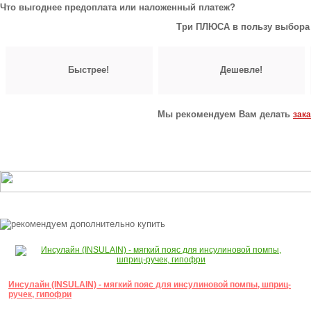
Что выгоднее предоплата или наложенный платеж?
Три ПЛЮСА в пользу выбора
Быстрее!
Дешевле!
Мы рекомендуем Вам делать
зак
Инсулайн (INSULAIN) - мягкий пояс для инсулиновой помпы, шприц-
ручек, гипофри