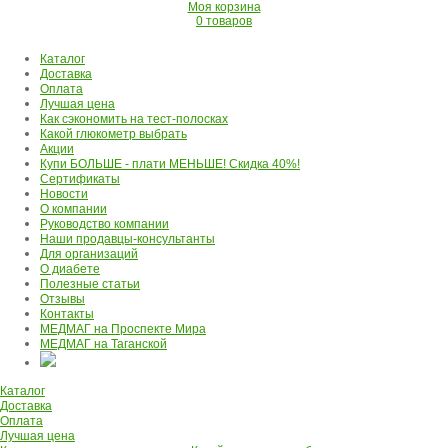
Моя корзина
0 товаров
Каталог
Доставка
Оплата
Лучшая цена
Как сэкономить на тест-полосках
Какой глюкометр выбрать
Акции
Купи БОЛЬШЕ - плати МЕНЬШЕ! Скидка 40%!
Сертификаты
Новости
О компании
Руководство компании
Наши продавцы-консультанты
Для организаций
О диабете
Полезные статьи
Отзывы
Контакты
МЕДМАГ на Проспекте Мира
МЕДМАГ на Таганской
Каталог
Доставка
Оплата
Лучшая цена