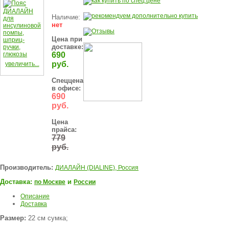
Наличие:
нет
Цена при
доставке:
690
руб.
увеличить...
Спеццена
в офисе:
690
руб.
Цена
прайса:
779
руб.
Производитель:
ДИАЛАЙН (DIALINE), Россия
Доставка:
и
по Москве
России
Описание
Доставка
Размер:
22 см сумка;