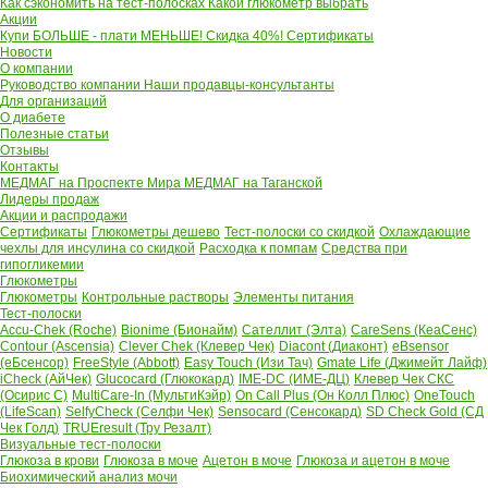
Как сэкономить на тест-полосках
Какой глюкометр выбрать
Акции
Купи БОЛЬШЕ - плати МЕНЬШЕ! Скидка 40%!
Сертификаты
Новости
О компании
Руководство компании
Наши продавцы-консультанты
Для организаций
О диабете
Полезные статьи
Отзывы
Контакты
МЕДМАГ на Проспекте Мира
МЕДМАГ на Таганской
Лидеры продаж
Акции и распродажи
Сертификаты
Глюкометры дешево
Тест-полоски со скидкой
Охлаждающие
чехлы для инсулина со скидкой
Расходка к помпам
Средства при
гипогликемии
Глюкометры
Глюкометры
Контрольные растворы
Элементы питания
Тест-полоски
Accu-Chek (Roche)
Bionime (Бионайм)
Сателлит (Элта)
CareSens (КеаСенс)
Contour (Ascensia)
Clever Chek (Клевер Чек)
Diacont (Диаконт)
eBsensor
(еБсенсор)
FreeStyle (Abbott)
Easy Touch (Изи Тач)
Gmate Life (Джимейт Лайф)
iCheck (АйЧек)
Glucocard (Глюкокард)
IME-DC (ИМЕ-ДЦ)
Клевер Чек СКС
(Осирис С)
MultiCare-In (МультиКэйр)
On Call Plus (Он Колл Плюс)
OneTouch
(LifeScan)
SelfyCheck (Селфи Чек)
Sensocard (Сенсокард)
SD Check Gold (СД
Чек Голд)
TRUEresult (Тру Резалт)
Визуальные тест-полоски
Глюкоза в крови
Глюкоза в моче
Ацетон в моче
Глюкоза и ацетон в моче
Биохимический анализ мочи