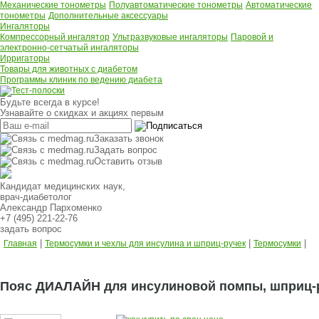
Механические тонометры
Полуавтоматические тонометры
Автоматические
тонометры
Дополнительные аксессуары
Ингаляторы
Компрессорный ингалятор
Ультразвуковые ингаляторы
Паровой и
электронно-сетчатый ингаляторы
Ирригаторы
Товары для животных с диабетом
Программы клиник по ведению диабета
Будьте всегда в курсе!
Узнавайте о скидках и акциях первым
Заказать звонок
Задать вопрос
Оставить отзыв
Кандидат медицинских наук,
врач-диабетолог
Александр Пархоменко
+7 (495) 221-22-76
задать вопрос
|
|
|
Главная
Термосумки и чехлы для инсулина и шприц-ручек
Термосумки
Пояс ДИАЛАЙН для инсулиновой помпы, шприц-р