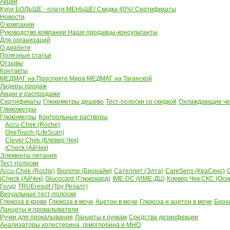
Акции
Купи БОЛЬШЕ - плати МЕНЬШЕ! Скидка 40%!
Сертификаты
Новости
О компании
Руководство компании
Наши продавцы-консультанты
Для организаций
О диабете
Полезные статьи
Отзывы
Контакты
МЕДМАГ на Проспекте Мира
МЕДМАГ на Таганской
Лидеры продаж
Акции и распродажи
Сертификаты
Глюкометры дешево
Тест-полоски со скидкой
Охлаждающие чех
Глюкометры
Глюкометры
Контрольные растворы
Accu-Chek (Roche)
OneTouch (LifeScan)
Clever Chek (Клевер Чек)
iCheck (АйЧек)
Элементы питания
Тест-полоски
Accu-Chek (Roche)
Bionime (Бионайм)
Сателлит (Элта)
CareSens (КеаСенс)
C
iCheck (АйЧек)
Glucocard (Глюкокард)
IME-DC (ИМЕ-ДЦ)
Клевер Чек СКС (Оси
Голд)
TRUEresult (Тру Резалт)
Визуальные тест-полоски
Глюкоза в крови
Глюкоза в моче
Ацетон в моче
Глюкоза и ацетон в моче
Биох
Ланцеты и прокалыватели
Ручки для прокалывания
Ланцеты к ручкам
Средства дезинфекции
Анализаторы холестерина, гемоглобина и МНО