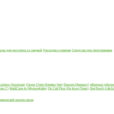
лы для инсулина со скидкой
Расходка к помпам
Средства при гипогликемии
ontour (Ascensia)
Clever Chek (Клевер Чек)
Diacont (Диаконт)
eBsensor (еБсен
рис С)
MultiCare-In (МультиКэйр)
On Call Plus (Он Колл Плюс)
OneTouch (LifeS
имический анализ мочи