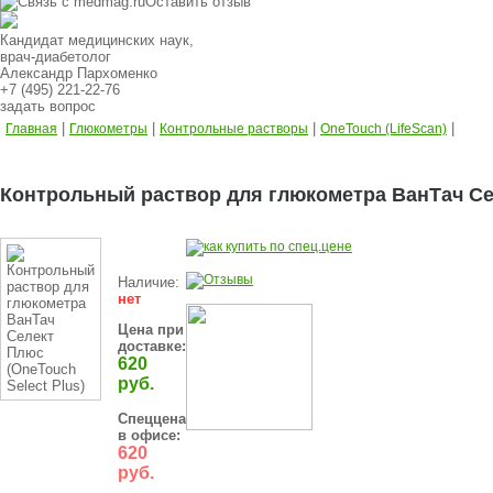
Оставить отзыв
Кандидат медицинских наук,
врач-диабетолог
Александр Пархоменко
+7 (495) 221-22-76
задать вопрос
|
|
|
|
Главная
Глюкометры
Контрольные растворы
OneTouch (LifeScan)
Контрольный раствор для глюкометра ВанТач Сел
Наличие:
нет
Цена при
доставке:
620
руб.
Спеццена
в офисе:
620
руб.