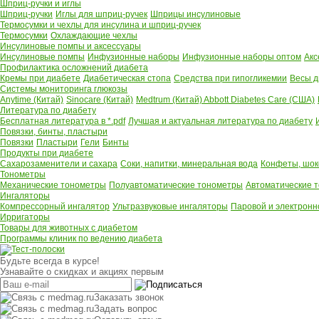
Шприц-ручки и иглы
Шприц-ручки
Иглы для шприц-ручек
Шприцы инсулиновые
Термосумки и чехлы для инсулина и шприц-ручек
Термосумки
Охлаждающие чехлы
Инсулиновые помпы и аксессуары
Инсулиновые помпы
Инфузионные наборы
Инфузионные наборы оптом
Акс
Профилактика осложнений диабета
Кремы при диабете
Диабетическая стопа
Средства при гипогликемии
Весы д
Системы мониторинга глюкозы
Anytime (Китай)
Sinocare (Китай)
Medtrum (Китай)
Abbott Diabetes Care (США)
Литература по диабету
Бесплатная литература в *.pdf
Лучшая и актуальная литература по диабету
Повязки, бинты, пластыри
Повязки
Пластыри
Гели
Бинты
Продукты при диабете
Сахарозаменители и сахара
Соки, напитки, минеральная вода
Конфеты, шок
Тонометры
Механические тонометры
Полуавтоматические тонометры
Автоматические 
Ингаляторы
Компрессорный ингалятор
Ультразвуковые ингаляторы
Паровой и электронн
Ирригаторы
Товары для животных с диабетом
Программы клиник по ведению диабета
Будьте всегда в курсе!
Узнавайте о скидках и акциях первым
Заказать звонок
Задать вопрос