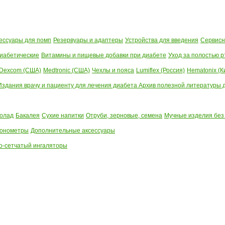
ессуары для помп
Резервуары и адаптеры
Устройства для введения
Сервисн
иабетические
Витамины и пищевые добавки при диабете
Уход за полостью р
Dexcom (США)
Medtronic (США)
Чехлы и пояса
Lumiflex (Россия)
Hematonix (К
Издания врачу и пациенту для лечения диабета
Архив полезной литературы до
олад
Бакалея
Сухие напитки
Отруби, зерновые, семена
Мучные изделия без
тонометры
Дополнительные аксессуары
о-сетчатый ингаляторы