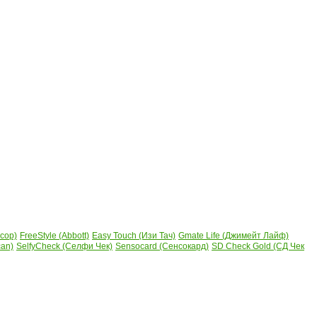
сор)
FreeStyle (Abbott)
Easy Touch (Изи Тач)
Gmate Life (Джимейт Лайф)
can)
SelfyCheck (Селфи Чек)
Sensocard (Сенсокард)
SD Check Gold (СД Чек