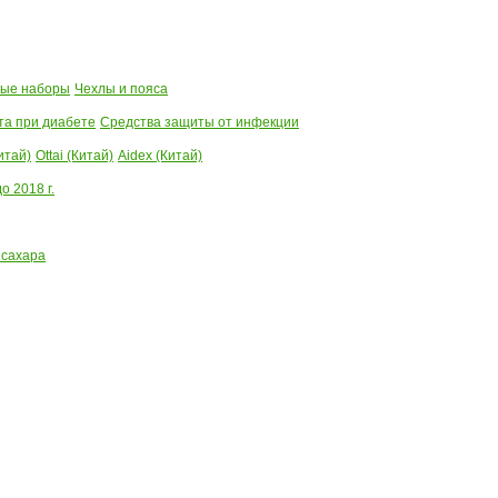
ые наборы
Чехлы и пояса
та при диабете
Средства защиты от инфекции
итай)
Ottai (Китай)
Aidex (Китай)
 2018 г.
 сахара