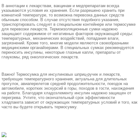
В аннотации к лекарствам, вакцинам и медпрепаратам всегда
указываются условия их хранения. Если разрешено хранить при
комнатной температуре, то возможна перевозка данных средств
обычным способом. В случае отсутствия подобного указания,
транспортировать следует в специальном контейнере или термосумке
для перевозки лекарств. Термоизоляционные сумки надежно
защищают содержимое от негативных факторов окружающей среды:
температурных, механических воздействий, попадания влаги,
загрязнений. Кроме того, многие модели являются своеобразными
медицинскими органайзерами. В специальных сумках рекомендуется
переносить инсулины, некоторые глазные капли, препараты от
глаукомы, ряд онкологических лекарств.
Важно! Термосумка для инсулиновых шприц-ручек и лекарств,
требующих температурного хранения, актуальна для длительных
прогулок, авиаперелетов средней продолжительности, поездок на
автомобиле, коротких экскурсий в горы, походов в гости, нахождения
на работе. Благодаря хладоэлементу инсулин надежно защищен от
перегрева. Учтите, что окончательный срок эффективности
хладпакета зависит от окружающих температурных условий и того, как
часто вы будете открывать термосумку.