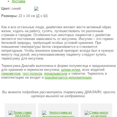
Доставка
Цвет:
синий.
Размеры:
22 х 14 см (Д х Ш).
Как и все остальные люди, диабетики желают вести активный образ
жизни, ходить на работу, гулять, путешествовать по различным
странам и городам. Особенностью некоторых пациентов с диабетом
является постоянная зависимость от инсулина. Инсулин – это гормон
белковой природы, требующий особых условий хранения. При
повышении температуры белок сворачивается и становится
непригодным. Чтобы жизненно важный препарат всегда был в нужную
минуту под рукой, инсулинозависимому пациенту следует купить
термосумку для инсулина.
Термосумка Диалайн выполнена в форме полумесяца и предназначена
для хранения и переноски инсулина,
, всех моделей
шприц-ручек
,
,
и таблеток. Термогель в
глюкометров
тест-полосок
прокалывателя
комплектацию не входит и
.
приобретается дополнительно
Вы можете подробнее рассмотреть термосумку ДИАЛАЙН, просто
щелкнув мышкой на изображении.