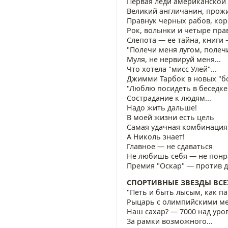
Первая леди американской
Великий англичанин, прож
Правнук черных рабов, кор
Рок, волынки и четыре пра
Слепота — ее тайна, книги 
"Полечи меня лугом, полеч
Муля, не нервируй меня...
Что хотела "мисс Улей"...
Джимми Тарбок в новых "б
"Люблю посидеть в беседке
Сострадание к людям...
Надо жить дальше!
В моей жизни есть цель
Самая удачная комбинация
А Николь знает!
Главное — не сдаваться
Не любишь себя — не понр
Премия "Оскар" — против 
СПОРТИВНЫЕ ЗВЕЗДЫ ВС
"Петь и быть лысым, как па
Рыцарь с олимпийскими м
Наш сахар? — 7000 над уро
За рамки возможного...