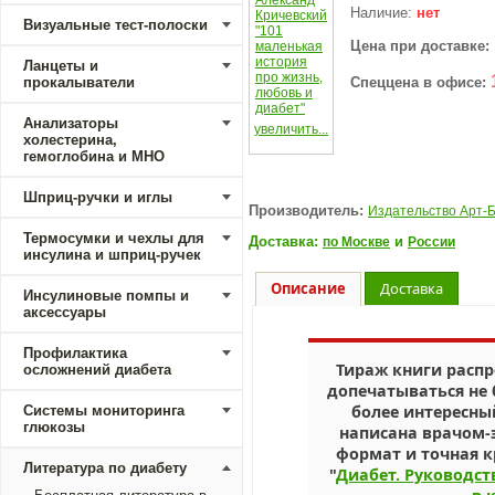
Наличие:
нет
Визуальные тест-полоски
Цена при доставке:
Ланцеты и
прокалыватели
Спеццена в офисе:
Анализаторы
увеличить...
холестерина,
гемоглобина и МНО
Шприц-ручки и иглы
Производитель:
Издательство Арт-
Термосумки и чехлы для
Доставка:
и
по Москве
России
инсулина и шприц-ручек
Описание
Доставка
Инсулиновые помпы и
аксессуары
Профилактика
Тираж книги расп
осложнений диабета
допечатываться не
более интересны
Системы мониторинга
глюкозы
написана врачом-
формат и точная 
Литература по диабету
"
Диабет. Руководст