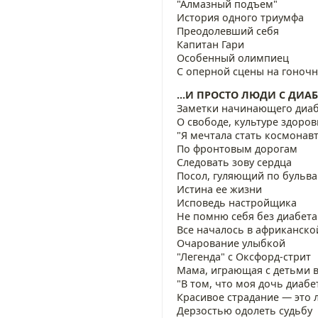
"Алмазный подъем"
История одного триумфа
Преодолевший себя
Капитан Гари
Особенный олимпиец
С оперной сцены на гоноч
...И ПРОСТО ЛЮДИ С ДИА
Заметки начинающего диа
О свободе, культуре здоров
"Я мечтала стать космонав
По фронтовым дорогам
Следовать зову сердца
Посол, гуляющий по бульва
Истина ее жизни
Исповедь настройщика
Не помню себя без диабета.
Все началось в африканской
Очарование улыбкой
"Легенда" с Оксфорд-стрит
Мама, играющая с детьми в
"В том, что моя дочь диабе
Красивое страдание — это л
Дерзостью одолеть судьбу