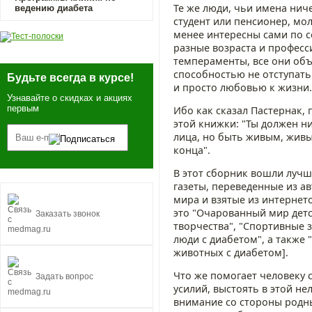
Те же люди, чьи имена ниче
ведению диабета
студент или пенсионер, мо
менее интересны сами по с
разные возраста и професс
темпераменты, все они об
способностью не отступать
Будьте всегда в курсе!
и просто любовью к жизни.
Узнавайте о скидках и акциях
первым
Ибо как сказал Пастернак,
этой книжки: "Ты должен ни
лица, но быть живым, живы
конца".
В этот сборник вошли луч
газеты, переведенные из а
мира и взятые из интернето
это "Очарованный мир детс
Заказать звонок
творчества", "Спортивные з
люди с диабетом", а также
животных с диабетом].
Что же помогает человеку 
Задать вопрос
усилий, выстоять в этой не
внимание со стороны родны