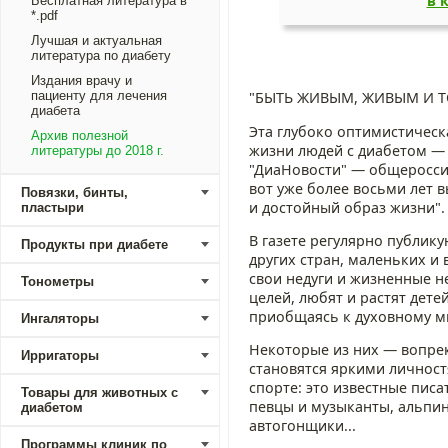
в 
Бесплатная литература в
*.pdf
Лучшая и актуальная
литература по диабету
Издания врачу и
пациенту для лечения
"БЫТЬ ЖИВЫМ, ЖИВЫМ И ТОЛЬ
диабета
Эта глубоко оптимистичес
Архив полезной
жизни людей с диабетом — 
литературы до 2018 г.
"ДиаНовости" — общеросси
вот уже более восьми лет в
Повязки, бинты,
и достойный образ жизни".
пластыри
В газете регулярно публик
Продукты при диабете
других стран, маленьких и
свои недуги и жизненные н
Тонометры
целей, любят и растят дете
приобщаясь к духовному м
Ингаляторы
Некоторые из них — вопре
Ирригаторы
становятся яркими личност
спорте: это известные писа
Товары для животных с
певцы и музыканты, альпин
диабетом
автогонщики...
Программы клиник по