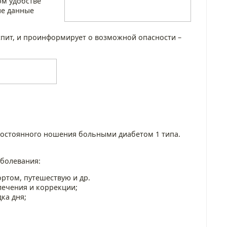
ом удобстве
ые данные
спит, и проинформирует о возможной опасности –
 постоянного ношения больными диабетом 1 типа.
аболевания:
ортом, путешествую и др.
лечения и коррекции;
ка дня;