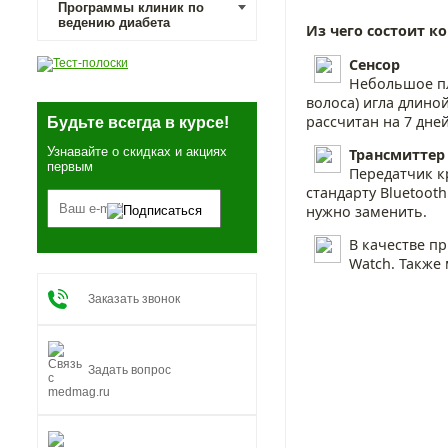
Программы клиник по
ведению диабета
Из чего состоит к
Сенсор
Небольшое пл
волоса) игла длино
рассчитан на 7 дне
Будьте всегда в курсе!
Узнавайте о скидках и акциях
Трансмиттер
первым
Передатчик к
стандарту Bluetoot
нужно заменить.
В качестве п
Watch. Также
Заказать звонок
Задать вопрос