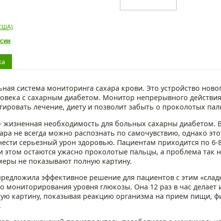
США)
сии
ка
ная система мониторинга сахара крови. Это устройство нов
ловека с сахарным диабетом. Монитор непрерывного действи
ировать лечение, диету и позволит забыть о проколотых пал
– жизненная необходимость для больных сахарны диабетом. 
ара не всегда можно распознать по самочувствию, однако эт
нести серьезный урон здоровью. Пациентам приходится по 6-8
и этом остаются ужасно проколотые пальцы, а проблема так н
меры не показывают полную картину.
редложила эффективное решение для пациентов с этим «сладк
о мониторирования уровня глюкозы. Она 12 раз в час делает
ную картину, показывая реакцию организма на прием пищи, ф
.