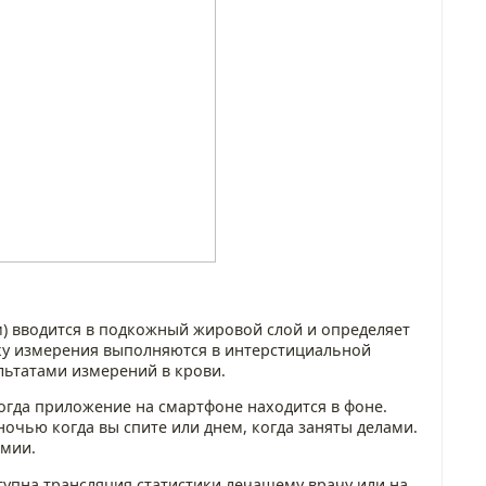
м) вводится в подкожный жировой слой и определяет
ку измерения выполняются в интерстициальной
льтатами измерений в крови.
огда приложение на смартфоне находится в фоне.
очью когда вы спите или днем, когда заняты делами.
емии.
тупна трансляция статистики лечащему врачу или на