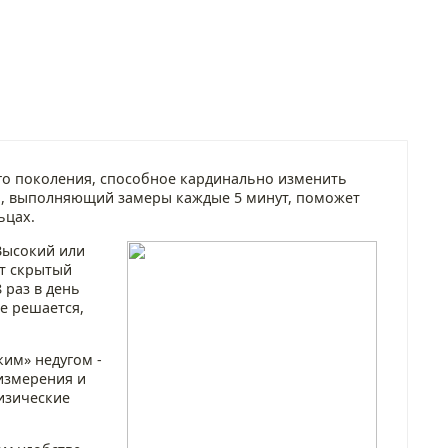
ого поколения, способное кардинально изменить
я, выполняющий замеры каждые 5 минут, поможет
ьцах.
Высокий или
от скрытый
 раз в день
е решается,
им» недугом -
 измерения и
изические