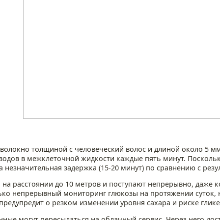
волокно толщиной с человеческий волос и длиной около 5 м
водов в межклеточной жидкости каждые пять минут. Посколь
 незначительная задержка (15-20 минут) по сравнению с резу
на расстоянии до 10 метров и поступают непрерывно, даже к
ько непрерывный мониторинг глюкозы на протяжении суток, н
редупредит о резком изменении уровня сахара и риске глик
нные могут пересылаться на облачный сервис. Через него дос