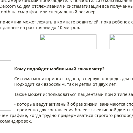
гов, американский производитель позаботился о максимальн
 Dexcom G5 для отслеживания и систематизации все полученн
tooth на смартфон или специальный ресивер.
 приемник может лежать в комнате родителей, пока ребенок 
т данные на расстояние до 10 метров.
Кому подойдет мобильный глюкометр?
Система мониторинга создана, в первую очередь, для
Подходит как взрослым, так и детям от двух лет.
Также может использоваться пациентами при 2 типе з
- которые ведут активный образ жизни, занимаются сп
- временно для составления более эффективной диеты 
чем графике, когда трудно придерживаться строгого распоряд
, командировок.