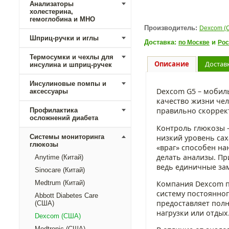
Анализаторы
холестерина,
гемоглобина и МНО
Производитель:
Dexcom (
Шприц-ручки и иглы
Доставка:
и
по Москве
Рос
Термосумки и чехлы для
Описание
Достав
инсулина и шприц-ручек
Инсулиновые помпы и
Dexcom G5 – мобиль
аксессуары
качество жизни че
правильно скоррект
Профилактика
осложнений диабета
Контроль глюкозы 
низкий уровень сах
Системы мониторинга
глюкозы
«враг» способен на
делать анализы. Пр
Anytime (Китай)
ведь единичные за
Sinocare (Китай)
Компания Dexcom п
Medtrum (Китай)
систему постоянног
Abbott Diabetes Care
предоставляет пол
(США)
нагрузки или отдых
Dexcom (США)
Medtronic (США)