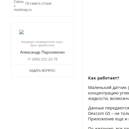
Оставить отзыв
Кандидат медицинских наук,
врач-диабетолог
Александр Пархоменко
+7 (495) 221-22-76
ЗАДАТЬ ВОПРОС
Как работает?
Маленький датчик (
концентрацию угле
жидкости, возможна
Данные передаются 
Dexcom G5 – не тол
Приложение еще и п
По желанию, все да