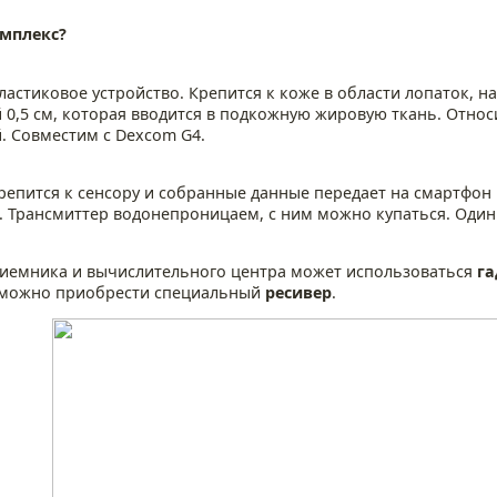
омплекс?
астиковое устройство. Крепится к коже в области лопаток, н
й 0,5 см, которая вводится в подкожную жировую ткань. Отно
й. Совместим с Dexcom G4.
репится к сенсору и собранные данные передает на смартфон 
h. Трансмиттер водонепроницаем, с ним можно купаться. Один 
риемника и вычислительного центра может использоваться
га
 можно приобрести специальный
ресивер
.