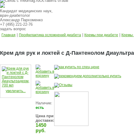
Оставить отзыв
Кандидат медицинских наук,
врач-диабетолог
Александр Пархоменко
+7 (495) 221-22-76
задать вопрос
|
|
|
Главная
Профилактика осложнений диабета
Кремы при диабете
Кремы 
Крем для рук и локтей с Д-Пантенолом Диаультра
увеличить...
Наличие:
есть
Цена при
доставке:
1450
руб.