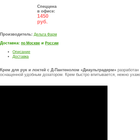
Спеццена
в офисе:
1450
руб.
Производитель:
Дельта Фарм
Доставка:
и
по Москве
России
Описание
Доставка
Крем для рук и локтей с Д-Пантенолом «Диаультрадерм»
разработан 
оснащенной удобным дозатором. Крем быстро впитывается, нежно ухажив