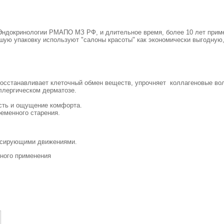
ндокринологии РМАПО МЗ РФ, и длительное время, более 10 лет применя
ю упаковку используют "салоны красоты" как экономически выгодную, 
восстанавливает клеточный обмен веществ, упрочняет коллагеновые в
ллергическом дерматозе.
сть и ощущение комфорта.
еменного старения.
ассирующими движениями.
жного применения