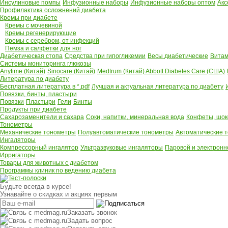
Инсулиновые помпы
Инфузионные наборы
Инфузионные наборы оптом
Акс
Профилактика осложнений диабета
Кремы при диабете
Кремы с мочевиной
Кремы регенерирующие
Кремы с серебром, от инфекций
Пемза и салфетки для ног
Диабетическая стопа
Средства при гипогликемии
Весы диабетические
Витам
Системы мониторинга глюкозы
Anytime (Китай)
Sinocare (Китай)
Medtrum (Китай)
Abbott Diabetes Care (США)
Литература по диабету
Бесплатная литература в *.pdf
Лучшая и актуальная литература по диабету
Повязки, бинты, пластыри
Повязки
Пластыри
Гели
Бинты
Продукты при диабете
Сахарозаменители и сахара
Соки, напитки, минеральная вода
Конфеты, шок
Тонометры
Механические тонометры
Полуавтоматические тонометры
Автоматические 
Ингаляторы
Компрессорный ингалятор
Ультразвуковые ингаляторы
Паровой и электронн
Ирригаторы
Товары для животных с диабетом
Программы клиник по ведению диабета
Будьте всегда в курсе!
Узнавайте о скидках и акциях первым
Заказать звонок
Задать вопрос