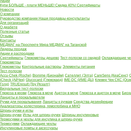
Акции
Купи БОЛЬШЕ - плати МЕНЬШЕ! Скидка 40%!
Сертификаты
Новости
О компании
Руководство компании
Наши продавцы-консультанты
Для организаций
О диабете
Полезные статьи
Отзывы
Контакты
МЕДМАГ на Проспекте Мира
МЕДМАГ на Таганской
Лидеры продаж
Акции и распродажи
Сертификаты
Глюкометры дешево
Тест-полоски со скидкой
Охлаждающие чех
Глюкометры
Глюкометры
Контрольные растворы
Элементы питания
Тест-полоски
Accu-Chek (Roche)
Bionime (Бионайм)
Сателлит (Элта)
CareSens (КеаСенс)
C
iCheck (АйЧек)
Glucocard (Глюкокард)
IME-DC (ИМЕ-ДЦ)
Клевер Чек СКС (Оси
Голд)
TRUEresult (Тру Резалт)
Визуальные тест-полоски
Глюкоза в крови
Глюкоза в моче
Ацетон в моче
Глюкоза и ацетон в моче
Биох
Ланцеты и прокалыватели
Ручки для прокалывания
Ланцеты к ручкам
Средства дезинфекции
Анализаторы холестерина, гемоглобина и МНО
Шприц-ручки и иглы
Шприц-ручки
Иглы для шприц-ручек
Шприцы инсулиновые
Термосумки и чехлы для инсулина и шприц-ручек
Термосумки
Охлаждающие чехлы
Инсулиновые помпы и аксессуары