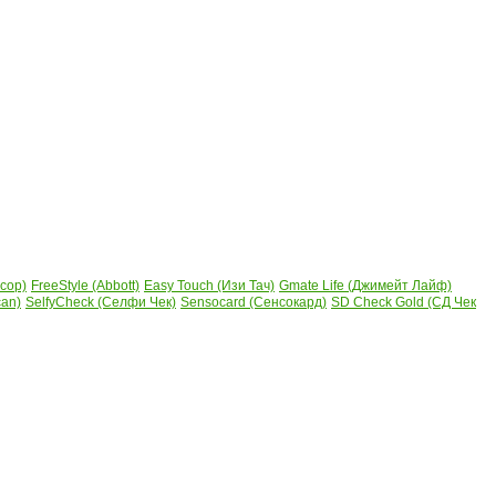
сор)
FreeStyle (Abbott)
Easy Touch (Изи Тач)
Gmate Life (Джимейт Лайф)
can)
SelfyCheck (Селфи Чек)
Sensocard (Сенсокард)
SD Check Gold (СД Чек