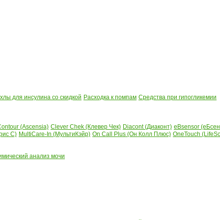
лы для инсулина со скидкой
Расходка к помпам
Средства при гипогликемии
ontour (Ascensia)
Clever Chek (Клевер Чек)
Diacont (Диаконт)
eBsensor (еБсен
рис С)
MultiCare-In (МультиКэйр)
On Call Plus (Он Колл Плюс)
OneTouch (LifeS
имический анализ мочи