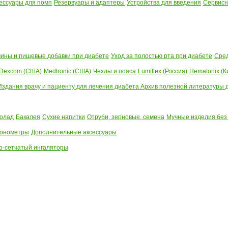
ессуары для помп
Резервуары и адаптеры
Устройства для введения
Сервисн
ины и пищевые добавки при диабете
Уход за полостью рта при диабете
Сред
Dexcom (США)
Medtronic (США)
Чехлы и пояса
Lumiflex (Россия)
Hematonix (К
Издания врачу и пациенту для лечения диабета
Архив полезной литературы до
олад
Бакалея
Сухие напитки
Отруби, зерновые, семена
Мучные изделия без
тонометры
Дополнительные аксессуары
о-сетчатый ингаляторы