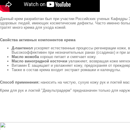
Данный крем разработан был при участии Российских ученых Кафедры Э
здоровых людей, имеющих косметические дефекты. Часто именно большу
тратят много крема для ухода кожей.
Свойства активных компонентов крема
Д-пантенол
ускоряет естественные процессы регенерации кожи, 
Высокоэффективен при незначительных ранах (ссадинах) и при а
Масло жожоба
хорошо питает и смягчает кожу.
Масло виноградной косточки
увлажняет, возвращая коже мягко
Витамин Е защищает и увлажняет кожу, предохраняя от преждевр
Также в состав крема входит экстракт ромашки и календулы.
Способ применения:
наносить на чистую, сухую кожу рук и локтей м
Крем для рук и локтей "Диаультрадерм" предназначен только для нару