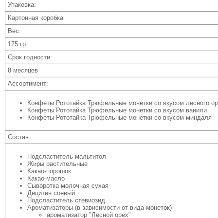
Упаковка:
Картонная коробка
Вес:
175 гр.
Срок годности:
8 месяцев
Ассортимент:
Конфеты Рототайка Трюфельные монетки со вкусом лесного о
Конфеты Рототайка Трюфельные монетки со вкусом ванили
Конфеты Рототайка Трюфельные монетки со вкусом миндаля
Состав:
Подсластитель мальтитол
Жиры растительные
Какао-порошок
Какао-масло
Сыворотка молочная сухая
Децитин соевый
Подсластитель стевиозид
Ароматизаторы (в зависимости от вида монеток)
ароматизатор "Лесной орех"