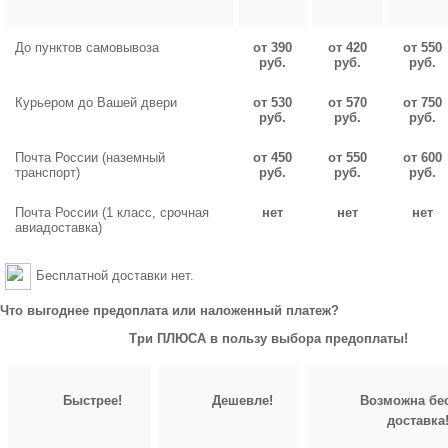
До пунктов самовывоза
от 390
от 420
от 550
руб.
руб.
руб.
Курьером до Вашей двери
от 530
от 570
от 750
руб.
руб.
руб.
Почта России (наземный
от 450
от 550
от 600
транспорт)
руб.
руб.
руб.
Почта России (1 класс, срочная
нет
нет
нет
авиадоставка)
Бесплатной доставки нет.
Что выгоднее предоплата или наложенный платеж?
Три ПЛЮСА в пользу выбора предоплаты!
Быстрее!
Дешевле!
Возможна бе
доставка