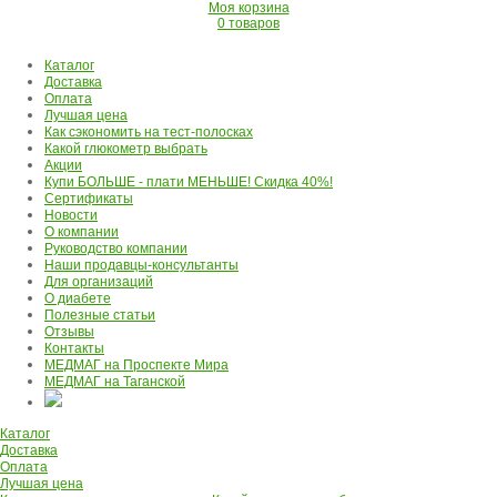
Моя корзина
0 товаров
Каталог
Доставка
Оплата
Лучшая цена
Как сэкономить на тест-полосках
Какой глюкометр выбрать
Акции
Купи БОЛЬШЕ - плати МЕНЬШЕ! Скидка 40%!
Сертификаты
Новости
О компании
Руководство компании
Наши продавцы-консультанты
Для организаций
О диабете
Полезные статьи
Отзывы
Контакты
МЕДМАГ на Проспекте Мира
МЕДМАГ на Таганской
Каталог
Доставка
Оплата
Лучшая цена