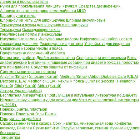
Ланцеты и прокалыватели
Ручки для прокалывания
Ланцеты к ручкам
Средства дезинфекции
Анализаторы холестерина, гемоглобина и МНО
Шприц-ручки и иглы
Шприц-ручки
Иглы для шприц-ручек
Шприцы инсулиновые
Термосумки и чехлы для инсулина и шприц-ручек
Термосумки
Охлаждающие чехлы
Инсулиновые помпы и аксессуары
Инсулиновые помпы
Инфузионные наборы
Инфузионные наборы оптом
Аксессуары для помп
Резервуары и адаптеры
Устройства для введения
Сервисные наборы
Чехлы и пояса
Профилактика осложнений диабета
Кремы при диабете
Диабетическая стопа
Средства при гипогликемии
Весы
диабетические
Витамины и пищевые добавки при диабете
Уход за полостью
рта при диабете
Средства защиты от инфекции
Системы мониторинга глюкозы
Anytime (Китай)
Sinocare (Китай)
Medtrum (Китай)
Abbott Diabetes Care (США)
Dexcom (США)
Medtronic (США)
Чехлы и пояса
Lumiflex (Россия)
Hematonix
(Китай)
Ottai (Китай)
Aidex (Китай)
Литература по диабету
Бесплатная литература в *.pdf
Лучшая и актуальная литература по диабету
Издания врачу и пациенту для лечения диабета
Архив полезной литературы
до 2018 г.
Повязки, бинты, пластыри
Повязки
Пластыри
Гели
Бинты
Продукты при диабете
Сахарозаменители и сахара
Соки, напитки, минеральная вода
Конфеты,
шоколад
Бакалея
Сухие напитки
Отруби, зерновые, семена
Мучные изделия
без сахара
Тонометры