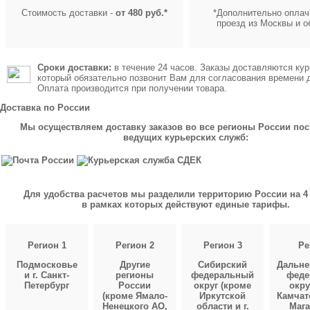
Стоимость доставки -
от 480 руб.*
*Дополнительно оплач
проезд из Москвы и о
Сроки доставки:
в течение 24 часов. Заказы доставляются кур
который обязательно позвонит Вам для согласования времени 
Оплата производится при получении товара.
Доставка по России
Мы осуществляем доставку заказов во все регионы России по
ведущих курьерских служб:
Для удобства расчетов мы разделили территорию России на 4 
в рамках которых действуют единые тарифы.
Регион 1
Регион 2
Регион 3
Ре
Подмосковье
Другие
Сибирский
Дальне
и г. Санкт-
регионы
федеральный
феде
Петербург
России
округ (кроме
окру
(кроме Ямало-
Иркутской
Камчат
Ненецкого АО,
области и г.
Мага