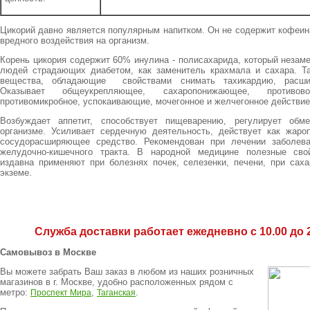
Цикорий давно является популярным напитком. Он не содержит кофеин
вредного воздействия на организм.
Корень цикория содержит 60% инулина - полисахарида, который незам
людей страдающих диабетом, как заменитель крахмала и сахара. Т
вещества, обладающие свойствами снимать тахикардию, расши
Оказывает общеукрепляющее, сахаропонижающее, противовос
противомикробное, успокаивающие, мочегонное и желчегонное действие
Возбуждает аппетит, способствует пищеварению, регулирует обм
организме. Усиливает сердечную деятельность, действует как жар
сосудорасширяющее средство. Рекомендован при лечении заболев
желудочно-кишечного тракта. В народной медицине полезные сво
издавна применяют при болезнях почек, селезенки, печени, при саха
экземе.
Служба доставки работает ежедневно с 10.00 до 2
Самовывоз в Москве
Вы можете забрать Ваш заказ в любом из наших розничных
магазинов в г. Москве, удобно расположенных рядом с
метро:
,
.
Проспект Мира
Таганская