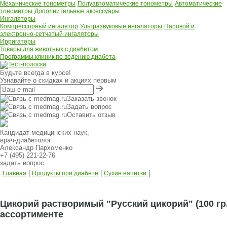
Механические тонометры
Полуавтоматические тонометры
Автоматические
тонометры
Дополнительные аксессуары
Ингаляторы
Компрессорный ингалятор
Ультразвуковые ингаляторы
Паровой и
электронно-сетчатый ингаляторы
Ирригаторы
Товары для животных с диабетом
Программы клиник по ведению диабета
Будьте всегда в курсе!
Узнавайте о скидках и акциях первым
Заказать звонок
Задать вопрос
Оставить отзыв
Кандидат медицинских наук,
врач-диабетолог
Александр Пархоменко
+7 (495) 221-22-76
задать вопрос
|
|
|
Главная
Продукты при диабете
Сухие напитки
Цикорий растворимый "Русский цикорий" (100 гр.
ассортименте