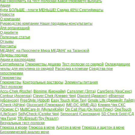
Как сэкономить на тест-полосках
Какой глюкометр выбрать
Акции
Купи БОЛЬШЕ - плати МЕНЬШЕ! Скидка 40%!
Сертификаты
Новости
О компании
Руководство компании
Наши продавцы-консультанты
Для организаций
О диабете
Полезные статьи
Отзывы
Контакты
МЕДМАГ на Проспекте Мира
МЕДМАГ на Таганской
Лидеры продаж
Акции и распродажи
Сертификаты
Глюкометры дешево
Тест-полоски со скидкой
Охлаждающие
чехлы для инсулина со скидкой
Расходка к помпам
Средства при
гипогликемии
Глюкометры
Глюкометры
Контрольные растворы
Элементы питания
Тест-полоски
Accu-Chek (Roche)
Bionime (Бионайм)
Сателлит (Элта)
CareSens (КеаСенс)
Contour (Ascensia)
Clever Chek (Клевер Чек)
Diacont (Диаконт)
eBsensor
(еБсенсор)
FreeStyle (Abbott)
Easy Touch (Изи Тач)
Gmate Life (Джимейт Лайф)
iCheck (АйЧек)
Glucocard (Глюкокард)
IME-DC (ИМЕ-ДЦ)
Клевер Чек СКС
(Осирис С)
MultiCare-In (МультиКэйр)
On Call Plus (Он Колл Плюс)
OneTouch
(LifeScan)
SelfyCheck (Селфи Чек)
Sensocard (Сенсокард)
SD Check Gold (СД
Чек Голд)
TRUEresult (Тру Резалт)
Визуальные тест-полоски
Глюкоза в крови
Глюкоза в моче
Ацетон в моче
Глюкоза и ацетон в моче
Биохимический анализ мочи