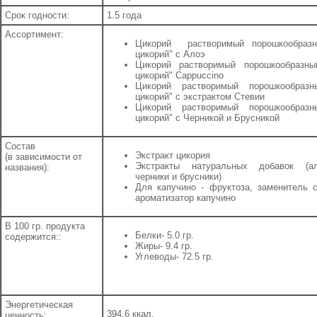
Срок годности:
1.5 года
Ассортимент:
Цикорий растворимый порошкообразн
цикорий" с Алоэ
Цикорий растворимый порошкообразн
цикорий" Cappuccino
Цикорий растворимый порошкообразн
цикорий" с экстрактом Стевии
Цикорий растворимый порошкообразн
цикорий" с Черникой и Брусникой
Состав
Экстракт цикория
(в зависимости от
Экстракты натуральных добавок (ал
названия):
черники и брусники)
Для капучино - фруктоза, заменитель с
ароматизатор капучино
В 100 гр. продукта
Белки- 5.0 гр.
содержится::
Жиры- 9.4 гр.
Углеводы- 72.5 гр.
Энергетическая
394.6 ккал.
ценность: