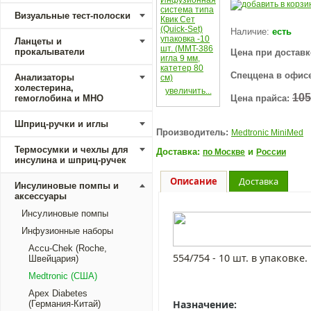
Визуальные тест-полоски
Наличие:
есть
Ланцеты и
прокалыватели
Цена при доставк
Спеццена в офисе
Анализаторы
холестерина,
увеличить...
105
гемоглобина и МНО
Цена прайса:
Шприц-ручки и иглы
Производитель:
Medtronic MiniMed
Термосумки и чехлы для
Доставка:
и
по Москве
России
инсулина и шприц-ручек
Описание
Доставка
Инсулиновые помпы и
аксессуары
Инсулиновые помпы
Инфузионные наборы
Accu-Chek (Roche,
554/754 - 10 шт. в упаковке.
Швейцария)
Medtronic (США)
Apex Diabetes
Назначение:
(Германия-Китай)