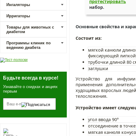
протестировать
со
Ингаляторы
набор.
Ирригаторы
Основные свойства и хара
Товары для животных с
диабетом
Состоит из:
Программы клиник по
ведению диабета
мягкой канюли длиной
фиксирующей липкой
трубочки длиной 80 
заглушки
Будьте всегда в курсе!
Устройство для инфузии
применения дополнитель
Узнавайте о скидках и акциях
худощавых взрослых людей,
первым
телосложения.
Устройство имеет следую
угол ввода 90°
отсоединение в точке
мягкая канюля конус