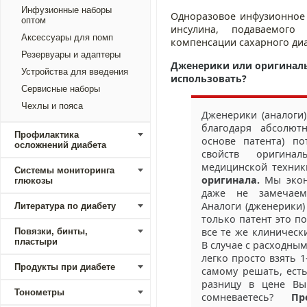
Инфузионные наборы
Одноразовое инфузионное 
оптом
инсулина, подаваемог
Аксессуары для помп
компенсации сахарного диа
Резервуары и адаптеры
Дженерики или оригиналь
Устройства для введения
использовать?
Сервисные наборы
Чехлы и пояса
Дженерики (аналоги
благодаря абсолют
Профилактика
основе патента) по
осложнений диабета
свойств оригина
медицинской техни
Системы мониторинга
оригинала.
Мы экон
глюкозы
даже не замечаем
Аналоги (дженерики)
Литература по диабету
только патент это по
все те же клиническ
Повязки, бинты,
пластыри
В случае с расходны
легко просто взять 1
Продукты при диабете
самому решать, есть
разницу в цене 
Тонометры
сомневаетесь?
П