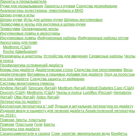
Ланцеты и прокалыватели
Ручки для прокалывания
Ланцеты к ручкам
Средства дезинфекции
Анализаторы холестерина, гемоглобина и МНО
Шприц-ручки и иглы
Шприц-ручки
Иглы для шприц-ручек
Шприцы инсулиновые
Термосумки и чехлы для инсулина и шприц-ручек
Термосумки
Охлаждающие чехлы
Инсулиновые помпы и аксессуары
Инсулиновые помпы
Инфузионные наборы
Инфузионные наборы оптом
Аксессуары для помп
Medtronic (США)
Roche (Швейцария)
Резервуары и адаптеры
Устройства для введения
Сервисные наборы
Чехлы
и пояса
Профилактика осложнений диабета
Кремы при диабете
Диабетическая стопа
Средства при гипогликемии
Весы
диабетические
Витамины и пищевые добавки при диабете
Уход за полостью
рта при диабете
Средства защиты от инфекции
Системы мониторинга глюкозы
Anytime (Китай)
Sinocare (Китай)
Medtrum (Китай)
Abbott Diabetes Care (США)
Dexcom (США)
Medtronic (США)
Чехлы и пояса
Lumiflex (Россия)
Hematonix
(Китай)
Ottai (Китай)
Aidex (Китай)
Литература по диабету
Бесплатная литература в *.pdf
Лучшая и актуальная литература по диабету
Издания врачу и пациенту для лечения диабета
Архив полезной литературы
до 2018 г.
Повязки, бинты, пластыри
Повязки
Пластыри
Гели
Бинты
Продукты при диабете
Сахарозаменители и сахара
Соки, напитки, минеральная вода
Конфеты,