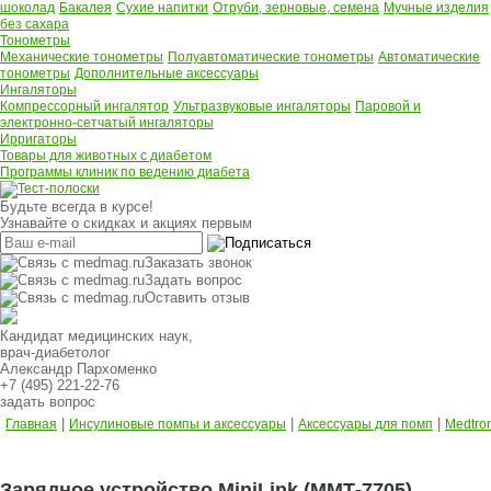
шоколад
Бакалея
Сухие напитки
Отруби, зерновые, семена
Мучные изделия
без сахара
Тонометры
Механические тонометры
Полуавтоматические тонометры
Автоматические
тонометры
Дополнительные аксессуары
Ингаляторы
Компрессорный ингалятор
Ультразвуковые ингаляторы
Паровой и
электронно-сетчатый ингаляторы
Ирригаторы
Товары для животных с диабетом
Программы клиник по ведению диабета
Будьте всегда в курсе!
Узнавайте о скидках и акциях первым
Заказать звонок
Задать вопрос
Оставить отзыв
Кандидат медицинских наук,
врач-диабетолог
Александр Пархоменко
+7 (495) 221-22-76
задать вопрос
|
|
|
Главная
Инсулиновые помпы и аксессуары
Аксессуары для помп
Medtro
Зарядное устройство MiniLink (ММТ-7705)