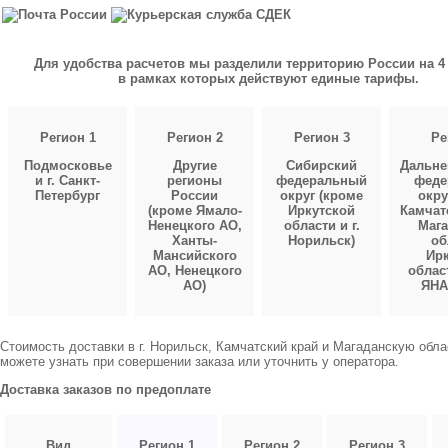
Для удобства расчетов мы разделили территорию России на 4 
в рамках которых действуют единые тарифы.
Регион 1
Регион 2
Регион 3
Ре
Подмосковье
Другие
Сибирский
Дальне
и г. Санкт-
регионы
федеральный
феде
Петербург
России
округ (кроме
окру
(кроме Ямало-
Иркутской
Камчат
Ненецкого АО,
области и г.
Мага
Ханты-
Норильск)
об
Мансийского
Ирк
АО, Ненецкого
облас
АО)
ЯНА
Стоимость доставки в г. Норильск, Камчатский край и Магаданскую обл
можете узнать при совершении заказа или уточнить у оператора.
Доставка заказов по предоплате
Вид
Регион 1
Регион 2
Регион 3