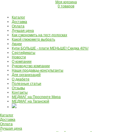
Моя корзина
0 товаров
Каталог
Доставка
Оплата
Лучшая цена
Как сэкономить на тест-полосках
Какой глюкометр выбрать
Акции
Купи БОЛЬШЕ - плати МЕНЬШЕ! Скидка 40%!
Сертификаты
Новости
О компании
Руководство компании
Наши продавцы-консультанты
Для организаций
О диабете
Полезные статьи
Отзывы
Контакты
МЕДМАГ на Проспекте Мира
МЕДМАГ на Таганской
Каталог
Доставка
Оплата
Лучшая цена