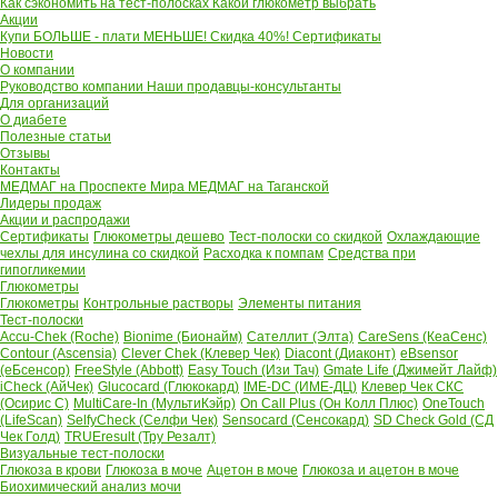
Как сэкономить на тест-полосках
Какой глюкометр выбрать
Акции
Купи БОЛЬШЕ - плати МЕНЬШЕ! Скидка 40%!
Сертификаты
Новости
О компании
Руководство компании
Наши продавцы-консультанты
Для организаций
О диабете
Полезные статьи
Отзывы
Контакты
МЕДМАГ на Проспекте Мира
МЕДМАГ на Таганской
Лидеры продаж
Акции и распродажи
Сертификаты
Глюкометры дешево
Тест-полоски со скидкой
Охлаждающие
чехлы для инсулина со скидкой
Расходка к помпам
Средства при
гипогликемии
Глюкометры
Глюкометры
Контрольные растворы
Элементы питания
Тест-полоски
Accu-Chek (Roche)
Bionime (Бионайм)
Сателлит (Элта)
CareSens (КеаСенс)
Contour (Ascensia)
Clever Chek (Клевер Чек)
Diacont (Диаконт)
eBsensor
(еБсенсор)
FreeStyle (Abbott)
Easy Touch (Изи Тач)
Gmate Life (Джимейт Лайф)
iCheck (АйЧек)
Glucocard (Глюкокард)
IME-DC (ИМЕ-ДЦ)
Клевер Чек СКС
(Осирис С)
MultiCare-In (МультиКэйр)
On Call Plus (Он Колл Плюс)
OneTouch
(LifeScan)
SelfyCheck (Селфи Чек)
Sensocard (Сенсокард)
SD Check Gold (СД
Чек Голд)
TRUEresult (Тру Резалт)
Визуальные тест-полоски
Глюкоза в крови
Глюкоза в моче
Ацетон в моче
Глюкоза и ацетон в моче
Биохимический анализ мочи