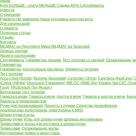
Акции
Купи БОЛЬШЕ - плати МЕНЬШЕ! Скидка 40%!
Сертификаты
Новости
О компании
Руководство компании
Наши продавцы-консультанты
Для организаций
О диабете
Полезные статьи
Отзывы
Контакты
МЕДМАГ на Проспекте Мира
МЕДМАГ на Таганской
Лидеры продаж
Акции и распродажи
Сертификаты
Глюкометры дешево
Тест-полоски со скидкой
Охлаждающие чех
Глюкометры
Глюкометры
Контрольные растворы
Элементы питания
Тест-полоски
Accu-Chek (Roche)
Bionime (Бионайм)
Сателлит (Элта)
CareSens (КеаСенс)
C
iCheck (АйЧек)
Glucocard (Глюкокард)
IME-DC (ИМЕ-ДЦ)
Клевер Чек СКС (Оси
Голд)
TRUEresult (Тру Резалт)
Визуальные тест-полоски
Глюкоза в крови
Глюкоза в моче
Ацетон в моче
Глюкоза и ацетон в моче
Биох
Ланцеты и прокалыватели
Ручки для прокалывания
Ланцеты к ручкам
Средства дезинфекции
Анализаторы холестерина, гемоглобина и МНО
Шприц-ручки и иглы
Шприц-ручки
Иглы для шприц-ручек
Шприцы инсулиновые
Термосумки и чехлы для инсулина и шприц-ручек
Термосумки
Охлаждающие чехлы
Инсулиновые помпы и аксессуары