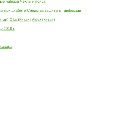
ые наборы
Чехлы и пояса
та при диабете
Средства защиты от инфекции
итай)
Ottai (Китай)
Aidex (Китай)
 2018 г.
 сахара