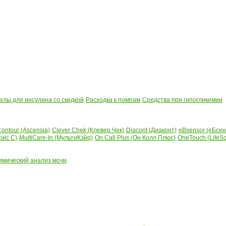
лы для инсулина со скидкой
Расходка к помпам
Средства при гипогликемии
ontour (Ascensia)
Clever Chek (Клевер Чек)
Diacont (Диаконт)
eBsensor (еБсен
рис С)
MultiCare-In (МультиКэйр)
On Call Plus (Он Колл Плюс)
OneTouch (LifeS
имический анализ мочи