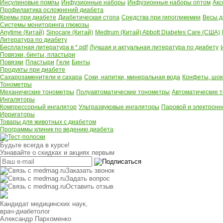
Инсулиновые помпы
Инфузионные наборы
Инфузионные наборы оптом
Акс
Профилактика осложнений диабета
Кремы при диабете
Диабетическая стопа
Средства при гипогликемии
Весы д
Системы мониторинга глюкозы
Anytime (Китай)
Sinocare (Китай)
Medtrum (Китай)
Abbott Diabetes Care (США)
Литература по диабету
Бесплатная литература в *.pdf
Лучшая и актуальная литература по диабету
Повязки, бинты, пластыри
Повязки
Пластыри
Гели
Бинты
Продукты при диабете
Сахарозаменители и сахара
Соки, напитки, минеральная вода
Конфеты, шок
Тонометры
Механические тонометры
Полуавтоматические тонометры
Автоматические 
Ингаляторы
Компрессорный ингалятор
Ультразвуковые ингаляторы
Паровой и электронн
Ирригаторы
Товары для животных с диабетом
Программы клиник по ведению диабета
Будьте всегда в курсе!
Узнавайте о скидках и акциях первым
Заказать звонок
Задать вопрос
Оставить отзыв
Кандидат медицинских наук,
врач-диабетолог
Александр Пархоменко