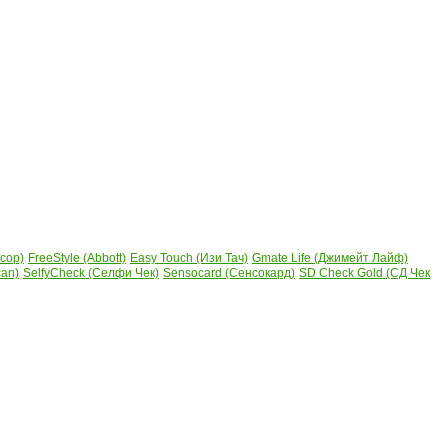
сор)
FreeStyle (Abbott)
Easy Touch (Изи Тач)
Gmate Life (Джимейт Лайф)
can)
SelfyCheck (Селфи Чек)
Sensocard (Сенсокард)
SD Check Gold (СД Чек