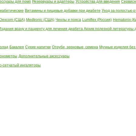
ессуары для помп
Резервуары и адаптеры
Устройства для введения
Сервисн
иабетические
Витамины и пищевые добавки при диабете
Уход за полостью р
Dexcom (США)
Medtronic (США)
Чехлы и пояса
Lumiflex (Россия)
Hematonix (К
Издания врачу и пациенту для лечения диабета
Архив полезной литературы до
олад
Бакалея
Сухие напитки
Отруби, зерновые, семена
Мучные изделия без
тонометры
Дополнительные аксессуары
о-сетчатый ингаляторы