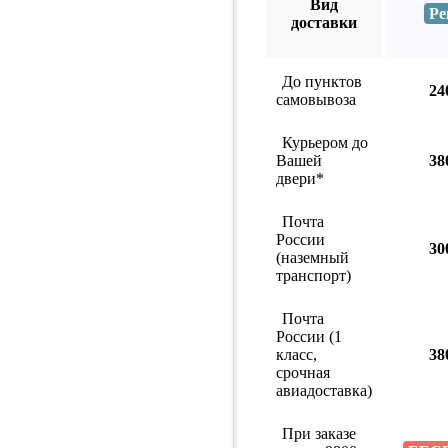
Вид
Ре
доставки
До пунктов
24
самовывоза
Курьером до
Вашей
38
двери*
Почта
России
30
(наземный
транспорт)
Почта
России (1
класс,
38
срочная
авиадоставка)
При заказе