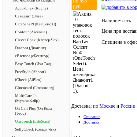
Тест-полоски со скидкой
по 598
руб.
Accu-Chek (Roche)
Сателлит (Элта)
Наличие:
есть
CareSens N (КеаСенс Н)
Цена при достав
Contour (Ascensia)
Clever Chek (Клевер Чек)
Спеццена в офис
Diacont (Диаконт)
eBsensor (еБсенсор)
Easy Touch (Изи Тач)
FreeStyle (Abbott)
iCheck (АйЧек)
Glucocard (Глюкокард)
MultiCare-In
(МультиКэйр)
Доставка:
по Москве
и
России
On Call Plus (Он Колл
Плюс)
Описание
OneTouch (LifeScan)
Доставка
SelfyCheck (Селфи Чек)