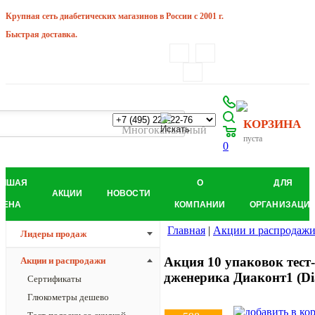
Крупная сеть диабетических магазинов в России с 2001 г.
Быстрая доставка.
КОРЗИНА
Многоканальный
пуста
0
УЧШАЯ
О
ДЛЯ
АКЦИИ
НОВОСТИ
ЦЕНА
КОМПАНИИ
ОРГАНИЗАЦИ
Главная
|
Акции и распродаж
Лидеры продаж
Акция 10 упаковок тест
Акции и распродажи
дженерика Диаконт1 (Dia
Сертификаты
Глюкометры дешево