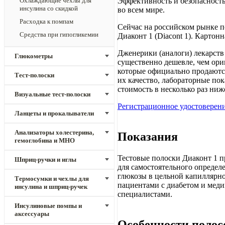
Охлаждающие чехлы для
Эффективность и безопасност
инсулина со скидкой
во всем мире.
Расходка к помпам
Сейчас на российском рынке по
Средства при гипогликемии
Диаконт 1 (Diacont 1). Картон
Дженерики (аналоги) лекарств 
Глюкометры
существенно дешевле, чем ори
которые официально продаютс
Тест-полоски
их качество, лабораторные по
стоимость в несколько раз ниж
Визуальные тест-полоски
Регистрационное удостоверен
Ланцеты и прокалыватели
Анализаторы холестерина,
Показания
гемоглобина и МНО
Тестовые полоски Диаконт 1 
Шприц-ручки и иглы
для самостоятельного определ
глюкозы в цельной капиллярн
Термосумки и чехлы для
пациентами с диабетом и мед
инсулина и шприц-ручек
специалистами.
Инсулиновые помпы и
аксессуары
Особенности полос