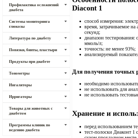
Профилактика осложнений
Diacont 1
диабета
способ измерения: элек
Системы мониторинга
время, затрачиваемое на 
глюкозы
секунд;
диапазон тестирования: о
Литература по диабету
ммоль/л;
точность: не менее 93%;
Повязки, бинты, пластыри
анализируемый показател
Продукты при диабете
Для получения точных р
Тонометры
необходимо использоват
Ингаляторы
не использовать для ана
не использовать тестовые
Ирригаторы
Товары для животных с
Хранение и исполь
диабетом
Программы клиник по
перед использованием те
ведению диабета
тест-полоски Диаконт 1 
сухом прохладном месте 