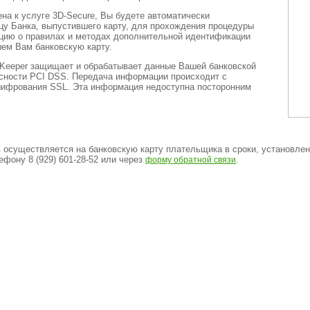
на к услуге 3D-Secure, Вы будете автоматически
цу Банка, выпустившего карту, для прохождения процедуры
цию о правилах и методах дополнительной идентификации
шем Вам банковскую карту.
Keeper защищает и обрабатывает данные Вашей банковской
асности PCI DSS. Передача информации происходит с
шифрования SSL. Эта информация недоступна посторонним
 осуществляется на банковскую карту плательщика в сроки, установленн
фону 8 (929) 601-28-52 или через
.
форму обратной связи