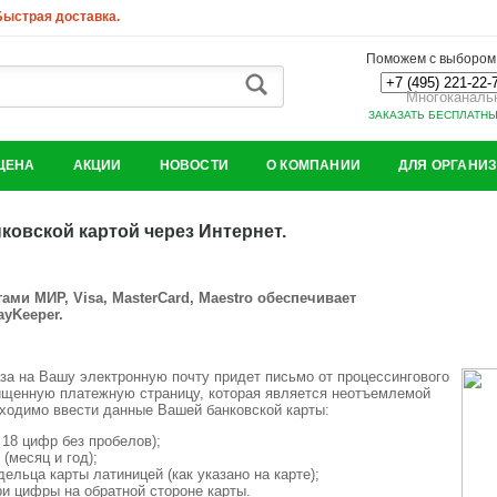
 Быстрая доставка.
Поможем с выбором.
Многоканаль
ЗАКАЗАТЬ БЕСПЛАТН
ЦЕНА
АКЦИИ
НОВОСТИ
О КОМПАНИИ
ДЛЯ ОРГАНИ
ковской картой через Интернет.
ами МИР, Visa, MasterCard, Maestro обеспечивает
yKeeper.
за на Вашу электронную почту придет письмо от процессингового
ищенную платежную страницу, которая является неотъемлемой
ходимо ввести данные Вашей банковской карты:
 18 цифр без пробелов);
(месяц и год);
льца карты латиницей (как указано на карте);
ри цифры на обратной стороне карты.