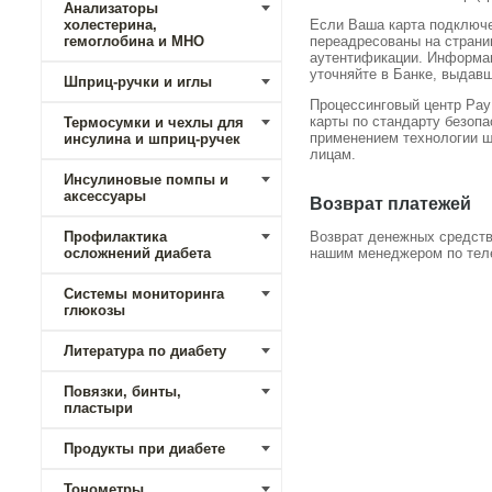
Анализаторы
холестерина,
Если Ваша карта подключе
гемоглобина и МНО
переадресованы на страни
аутентификации. Информа
уточняйте в Банке, выдав
Шприц-ручки и иглы
Процессинговый центр Pay
карты по стандарту безоп
Термосумки и чехлы для
применением технологии 
инсулина и шприц-ручек
лицам.
Инсулиновые помпы и
аксессуары
Возврат платежей
Возврат денежных средств
Профилактика
нашим менеджером по теле
осложнений диабета
Системы мониторинга
глюкозы
Литература по диабету
Повязки, бинты,
пластыри
Продукты при диабете
Тонометры