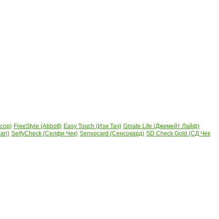
сор)
FreeStyle (Abbott)
Easy Touch (Изи Тач)
Gmate Life (Джимейт Лайф)
can)
SelfyCheck (Селфи Чек)
Sensocard (Сенсокард)
SD Check Gold (СД Чек