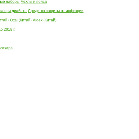
ые наборы
Чехлы и пояса
та при диабете
Средства защиты от инфекции
итай)
Ottai (Китай)
Aidex (Китай)
 2018 г.
 сахара