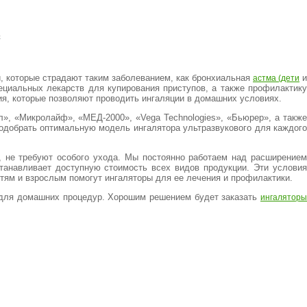
с
и, которые страдают таким заболеванием, как бронхиальная
и
астма (дети
ециальных лекарств для купирования приступов, а также профилактику
ия, которые позволяют проводить ингаляции в домашних условиях.
», «Микролайф», «МЕД-2000», «Vega Technologies», «Бьюрер», а также
добрать оптимальную модель ингалятора ультразвукового для каждого
 не требуют особого ухода. Мы постоянно работаем над расширением
танавливает доступную стоимость всех видов продукции. Эти условия
тям и взрослым помогут ингаляторы для ее лечения и профилактики.
ы для домашних процедур. Хорошим решением будет заказать
ингалятор