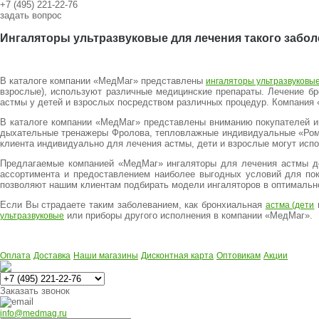
+7 (495) 221-22-76
задать вопрос
Ингаляторы ультразвуковые для лечения такого заболе
В каталоге компании «МедМаг» представлены
ингаляторы ультразвуковы
взрослые), используют различные медицинские препараты. Лечение бр
астмы у детей и взрослых посредством различных процедур. Компания 
В каталоге компании «МедМаг» представлены вниманию покупателей ин
дыхательные тренажеры Фролова, тепловлажные индивидуальные «Рома
клиента индивидуально для лечения астмы, дети и взрослые могут исп
Предлагаемые компанией «МедМаг» ингаляторы для лечения астмы де
ассортимента и предоставлением наиболее выгодных условий для пок
позволяют нашим клиентам подбирать модели ингаляторов в оптимальной
Если Вы страдаете таким заболеванием, как бронхиальная
астма (дети
или приборы другого исполнения в компании «МедМаг».
ультразвуковые
Оплата
Доставка
Наши магазины
Дисконтная карта
Оптовикам
Акции
Многоканальный
Заказать звонок
info@medmag.ru