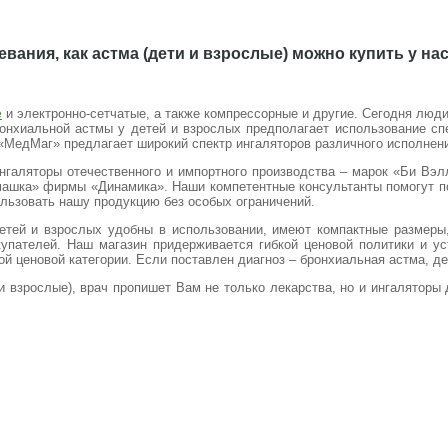
вания, как астма (дети и взрослые) можно купить у на
и электронно-сетчатые, а также компрессорные и другие. Сегодня люд
е
онхиальной астмы у детей и взрослых предполагает использование сп
«МедМаг» предлагает широкий спектр ингаляторов различного исполнен
галяторы отечественного и импортного производства – марок «Би Вэлл
шка» фирмы «Динамика». Наши компетентные консультанты помогут по
ользовать нашу продукцию без особых ограничений.
тей и взрослых удобны в использовании, имеют компактные размеры,
упателей. Наш магазин придерживается гибкой ценовой политики и ус
 ценовой категории. Если поставлен диагноз – бронхиальная астма, де
и взрослые), врач пропишет Вам не только лекарства, но и ингалятор