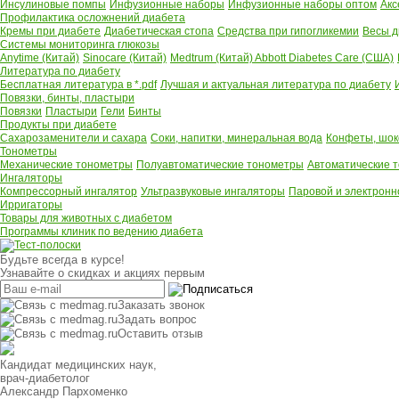
Инсулиновые помпы
Инфузионные наборы
Инфузионные наборы оптом
Акс
Профилактика осложнений диабета
Кремы при диабете
Диабетическая стопа
Средства при гипогликемии
Весы д
Системы мониторинга глюкозы
Anytime (Китай)
Sinocare (Китай)
Medtrum (Китай)
Abbott Diabetes Care (США)
Литература по диабету
Бесплатная литература в *.pdf
Лучшая и актуальная литература по диабету
Повязки, бинты, пластыри
Повязки
Пластыри
Гели
Бинты
Продукты при диабете
Сахарозаменители и сахара
Соки, напитки, минеральная вода
Конфеты, шок
Тонометры
Механические тонометры
Полуавтоматические тонометры
Автоматические 
Ингаляторы
Компрессорный ингалятор
Ультразвуковые ингаляторы
Паровой и электронн
Ирригаторы
Товары для животных с диабетом
Программы клиник по ведению диабета
Будьте всегда в курсе!
Узнавайте о скидках и акциях первым
Заказать звонок
Задать вопрос
Оставить отзыв
Кандидат медицинских наук,
врач-диабетолог
Александр Пархоменко