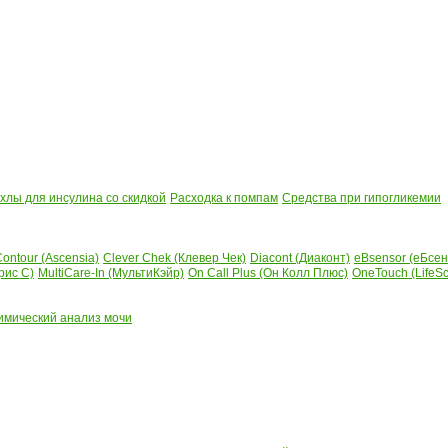
лы для инсулина со скидкой
Расходка к помпам
Средства при гипогликемии
ontour (Ascensia)
Clever Chek (Клевер Чек)
Diacont (Диаконт)
eBsensor (еБсен
рис С)
MultiCare-In (МультиКэйр)
On Call Plus (Он Колл Плюс)
OneTouch (LifeS
имический анализ мочи