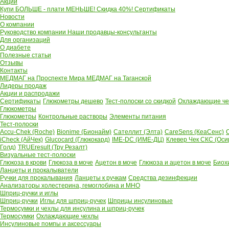
Акции
Купи БОЛЬШЕ - плати МЕНЬШЕ! Скидка 40%!
Сертификаты
Новости
О компании
Руководство компании
Наши продавцы-консультанты
Для организаций
О диабете
Полезные статьи
Отзывы
Контакты
МЕДМАГ на Проспекте Мира
МЕДМАГ на Таганской
Лидеры продаж
Акции и распродажи
Сертификаты
Глюкометры дешево
Тест-полоски со скидкой
Охлаждающие чех
Глюкометры
Глюкометры
Контрольные растворы
Элементы питания
Тест-полоски
Accu-Chek (Roche)
Bionime (Бионайм)
Сателлит (Элта)
CareSens (КеаСенс)
C
iCheck (АйЧек)
Glucocard (Глюкокард)
IME-DC (ИМЕ-ДЦ)
Клевер Чек СКС (Оси
Голд)
TRUEresult (Тру Резалт)
Визуальные тест-полоски
Глюкоза в крови
Глюкоза в моче
Ацетон в моче
Глюкоза и ацетон в моче
Биох
Ланцеты и прокалыватели
Ручки для прокалывания
Ланцеты к ручкам
Средства дезинфекции
Анализаторы холестерина, гемоглобина и МНО
Шприц-ручки и иглы
Шприц-ручки
Иглы для шприц-ручек
Шприцы инсулиновые
Термосумки и чехлы для инсулина и шприц-ручек
Термосумки
Охлаждающие чехлы
Инсулиновые помпы и аксессуары