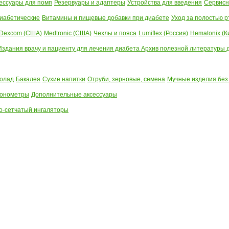
ессуары для помп
Резервуары и адаптеры
Устройства для введения
Сервисн
иабетические
Витамины и пищевые добавки при диабете
Уход за полостью р
Dexcom (США)
Medtronic (США)
Чехлы и пояса
Lumiflex (Россия)
Hematonix (К
Издания врачу и пациенту для лечения диабета
Архив полезной литературы до
олад
Бакалея
Сухие напитки
Отруби, зерновые, семена
Мучные изделия без
тонометры
Дополнительные аксессуары
о-сетчатый ингаляторы