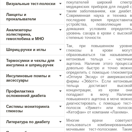
покупателей широкий спектр
Визуальные тест-полоски
медицинских приборов для людей с
таким заболеванием, как диабет.
Ланцеты и
Современная наука и техника в
прокалыватели
последнее время предоставила
устройства, позволяющие в
домашних условиях определять
Анализаторы
уровень сахара в крови с высокой
холестерина,
степенью точности.
гемоглобина и МНО
Так, при повышенном уровне
Шприц-ручки и иглы
глюкозы в крови могут
образовываться так называемые
кетоновые тельца – частички
Термосумки и чехлы для
ацетона. Наличие этого процесса
инсулина и шприц-ручек
довольно быстро и точно можно
определить с помощью глюкометра
Инсулиновые помпы и
«Оптиум Эксид» от американской
аксессуары
фирмы «Эбботт». Если кетоновые
тельца достигают высокой
концентрации, из крови они
Профилактика
попадают в мочу. Наличие
осложнений диабета
повышенного ацетона в моче можно
диагностировать с помощью тест-
Системы мониторинга
полосок «Урикет» или полосок
глюкозы
«Кетофан» от компании «Лахема».
Многие врачи советуют
Литература по диабету
пользоваться комбинированными
мочевыми тест-полосками. Такие