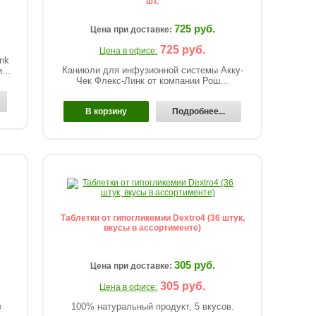
шт.
725 руб.
Цена при доставке:
725 руб.
Цена в офисе:
nk
Каниюли для инфузионной системы Акку-
...
Чек Флекс-Линк от компании Рош...
В корзину
Подробнее...
Таблетки от гипогликемии Dextro4 (36 штук,
вкусы в ассортименте)
305 руб.
Цена при доставке:
305 руб.
Цена в офисе:
е
100% натуральный продукт, 5 вкусов.