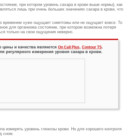
стояние, при котором уровень сахара в крови выше нормы), как
вляться лишь при очень больших значениях сахара в крови, что
к со временем хуже ощущает симптомы или не ощущает вовсе. То
вное для организма состояние, при котором возможна потеря
ься только на свои ощущения неверно.
 цены и качества являются
,
.
On Call Plus
Contour TS
 регулярного измерения уровня сахара в крови.
ипа измерять уровень глюкозы крови. Но для хорошего контроля
еред сном.