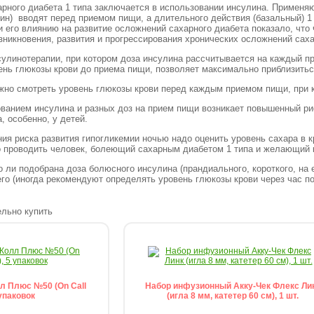
арного диабета 1 типа заключается в использовании инсулина. Применяю
ин) вводят перед приемом пищи, а длительного действия (базальный) 1 
и его влиянию на развитие осложнений сахарного диабета показало, что
озникновения, развития и прогрессирования хронических осложнений са
улинотерапии, при котором доза инсулина рассчитывается на каждый пр
ень глюкозы крови до приема пищи, позволяет максимально приблизит
жно смотреть уровень глюкозы крови перед каждым приемом пищи, при
ованием инсулина и разных доз на прием пищи возникает повышенный ри
а, особенно, у детей.
ия риска развития гипогликемии ночью надо оценить уровень сахара в 
о проводить человек, болеющий сахарным диабетом 1 типа и желающи
о ли подобрана доза болюсного инсулина (прандиального, короткого, на
него (иногда рекомендуют определять уровень глюкозы крови через час п
л Плюс №50 (On Call
Набор инфузионный Акку-Чек Флекс Ли
 упаковок
(игла 8 мм, катетер 60 см), 1 шт.