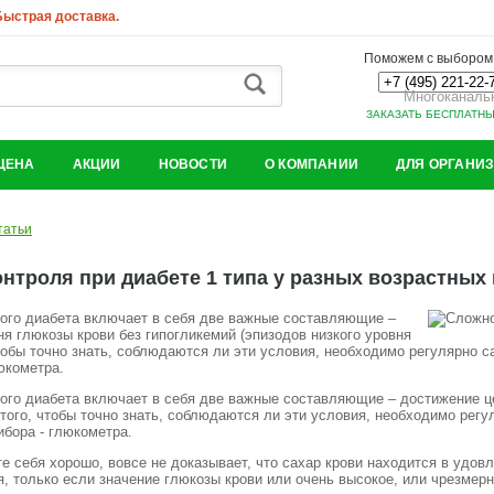
 Быстрая доставка.
Поможем с выбором.
Многоканаль
ЗАКАЗАТЬ БЕСПЛАТН
ЦЕНА
АКЦИИ
НОВОСТИ
О КОМПАНИИ
ДЛЯ ОРГАНИ
татьи
нтроля при диабете 1 типа у разных возрастных 
ого диабета включает в себя две важные составляющие –
я глюкозы крови без гипогликемий (эпизодов низкого уровня
чтобы точно знать, соблюдаются ли эти условия, необходимо регулярно 
глюкометра.
ого диабета включает в себя две важные составляющие – достижение це
 того, чтобы точно знать, соблюдаются ли эти условия, необходимо рег
ибора - глюкометра.
те себя хорошо, вовсе не доказывает, что сахар крови находится в удов
, только если значение глюкозы крови или очень высокое, или чрезмер