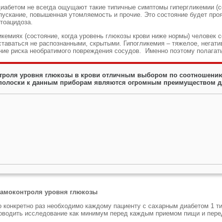
иабетом не всегда ощущают такие типичные симптомы гипергликемии (со
ускание, повышенная утомляемость и прочие. Это состояние будет проя
кетоацидоза.
ликемиях (состояние, когда уровень глюкозы крови ниже нормы) челове
ставаться не распознанными, скрытыми. Гипогликемия – тяжелое, негати
ение риска необратимого повреждения сосудов. Именно поэтому полагат
троля уровня глюкозы в крови отличным выбором по соотношению
олоски к данным приборам являются огромным преимуществом для
самоконтроля уровня глюкозы
о конкретно раз необходимо каждому пациенту с сахарным диабетом 1 т
роводить исследование как минимум перед каждым приемом пищи и п