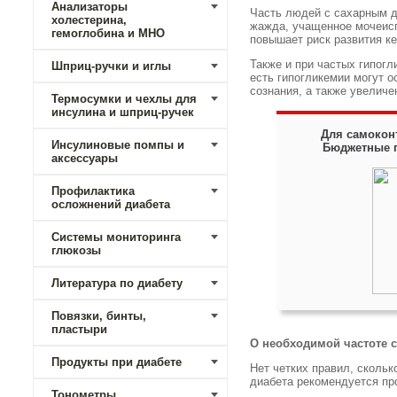
Анализаторы
Часть людей с сахарным д
холестерина,
жажда, учащенное мочеисп
гемоглобина и МНО
повышает риск развития 
Также и при частых гипог
Шприц-ручки и иглы
есть гипогликемии могут о
сознания, а также увелич
Термосумки и чехлы для
инсулина и шприц-ручек
Для самокон
Инсулиновые помпы и
Бюджетные п
аксессуары
Профилактика
осложнений диабета
Системы мониторинга
глюкозы
Литература по диабету
Повязки, бинты,
пластыри
О необходимой частоте 
Продукты при диабете
Нет четких правил, скольк
диабета рекомендуется п
Тонометры