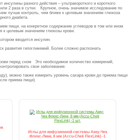
т инсулины разного действия – ультракороткого и короткого
или 2 раза в сутки. Крупное, очень значимое исследование по
 чем лучше контроль, чем ближе к целевым значениям глюкоза
харного диабета.
ием пищи, на конкретное содержание углеводов в том или ином
ься к целевым значениям глюкозы крови.
 котором вводится инсулин.
ск развития гипогликемий. Более сложно распознать
крови перед сном Это необходимое количество измерений,
й контролировать свое заболевание.
 еду), можно также измерить уровень сахара крови до приема пищи
осле приема пищи).
нк
Иглы для инфузионной системы Акку-Чек
Флекс-Линк, 8 мм (Accu-Chek FlexLink) -1