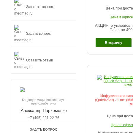
Заказать звонок
Цена при дост
Цена в офисе
АКЦИЯ! 5 упаковок т
Плюс по 499 
Задать вопрос
В корзину
Оставить отзыв
Инфузионная сист
(Quick-Set) - 1 шт. (M
Кандидат медицинских наук,
врач-диабетолог
м
Александр Пархоменко
Цена при дост
+7 (495) 221-22-76
Цена в офис
ЗАДАТЬ ВОПРОС