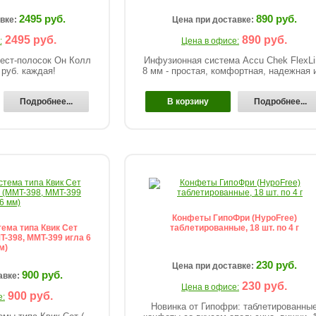
2495 руб.
890 руб.
авке:
Цена при доставке:
2495 руб.
890 руб.
:
Цена в офисе:
ест-полосок Он Колл
Инфузионная система Accu Chek FlexLi
руб. каждая!
8 мм - простая, комфортная, надежная и
Подробнее...
В корзину
Подробнее...
Конфеты ГипоФри (HypoFree)
ема типа Квик Сет
таблетированные, 18 шт. по 4 г
MT-398, MMT-399 игла 6
м)
230 руб.
Цена при доставке:
900 руб.
авке:
230 руб.
Цена в офисе:
900 руб.
е:
Новинка от Гипофри: таблетированны