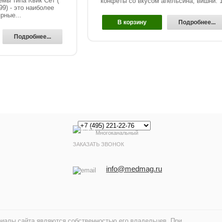
мы типа Квик Сет (
конфеты со вкусом апельсина, вишни. 1
) - это наиболее
рные...
В корзину
Подробнее...
Подробнее...
Многоканальный
ЗАКАЗАТЬ ЗВОНОК
info@medmag.ru
риалы сайта являются собственностью его владельцев. При