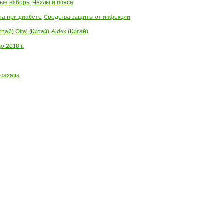
ые наборы
Чехлы и пояса
та при диабете
Средства защиты от инфекции
итай)
Ottai (Китай)
Aidex (Китай)
 2018 г.
 сахара