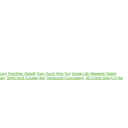
сор)
FreeStyle (Abbott)
Easy Touch (Изи Тач)
Gmate Life (Джимейт Лайф)
can)
SelfyCheck (Селфи Чек)
Sensocard (Сенсокард)
SD Check Gold (СД Чек