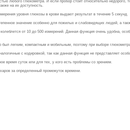
ю любого глюкометра. И если пробор стоит относительно недорого, то
также на их доступность.
ерения уровня глюкозы в крови выдают результат в течение 5 секунд.
епенное значение особенно для пожилых и слабовидящих людей, а такж
колеблется от 10 до 500 измерений. Данная функция очень удобна, особ
был легким, компактным и мобильным, поэтому при выборе глюкометра 
алогичные с кодировкой, так как данная функция не представляет особо
ое время суток или для тех, у кого есть проблемы со зрением.
ахаров за определенный промежуток времени.