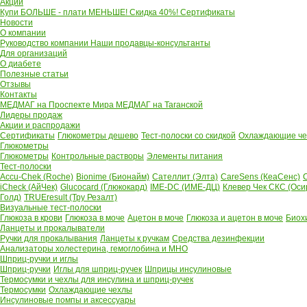
Акции
Купи БОЛЬШЕ - плати МЕНЬШЕ! Скидка 40%!
Сертификаты
Новости
О компании
Руководство компании
Наши продавцы-консультанты
Для организаций
О диабете
Полезные статьи
Отзывы
Контакты
МЕДМАГ на Проспекте Мира
МЕДМАГ на Таганской
Лидеры продаж
Акции и распродажи
Сертификаты
Глюкометры дешево
Тест-полоски со скидкой
Охлаждающие чех
Глюкометры
Глюкометры
Контрольные растворы
Элементы питания
Тест-полоски
Accu-Chek (Roche)
Bionime (Бионайм)
Сателлит (Элта)
CareSens (КеаСенс)
C
iCheck (АйЧек)
Glucocard (Глюкокард)
IME-DC (ИМЕ-ДЦ)
Клевер Чек СКС (Оси
Голд)
TRUEresult (Тру Резалт)
Визуальные тест-полоски
Глюкоза в крови
Глюкоза в моче
Ацетон в моче
Глюкоза и ацетон в моче
Биох
Ланцеты и прокалыватели
Ручки для прокалывания
Ланцеты к ручкам
Средства дезинфекции
Анализаторы холестерина, гемоглобина и МНО
Шприц-ручки и иглы
Шприц-ручки
Иглы для шприц-ручек
Шприцы инсулиновые
Термосумки и чехлы для инсулина и шприц-ручек
Термосумки
Охлаждающие чехлы
Инсулиновые помпы и аксессуары