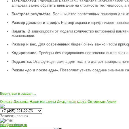
Тест-полоски.
Расходные материалы являются неотъемлемой часть
аппарата важно обратить внимание на стоимость тест-полосок, а 
Быстрота результата.
Большинство портативных приборов для изм
Размер дисплея и шрифт.
Размер экрана и шрифт имеет первост
Память.
В зависимости от модели количество встроенной памяти 
компенсации.
Размер и вес.
Для современных людей очень важно чтобы прибор 
Кодирование.
Приборы без кодирования постепенно вытесняют ан
Подсветка.
Эта функция важна для тех, кто делает замеры в ночн
Режим «до и после еды».
Позволяет узнать среднее значение с
Вернуться в раздел ...
Оплата
Доставка
Наши магазины
Дисконтная карта
Оптовикам
Акции
Многоканальный
Заказать звонок
info@medmag.ru