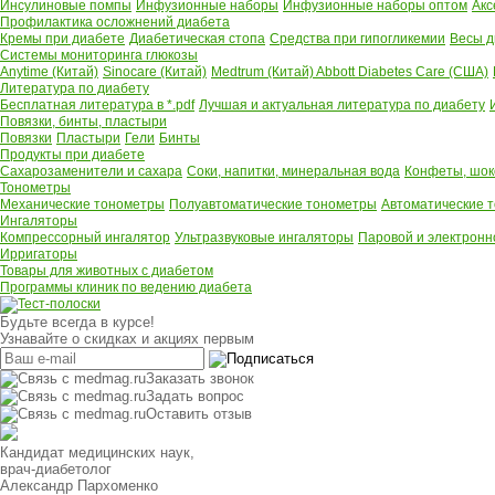
Инсулиновые помпы
Инфузионные наборы
Инфузионные наборы оптом
Акс
Профилактика осложнений диабета
Кремы при диабете
Диабетическая стопа
Средства при гипогликемии
Весы д
Системы мониторинга глюкозы
Anytime (Китай)
Sinocare (Китай)
Medtrum (Китай)
Abbott Diabetes Care (США)
Литература по диабету
Бесплатная литература в *.pdf
Лучшая и актуальная литература по диабету
Повязки, бинты, пластыри
Повязки
Пластыри
Гели
Бинты
Продукты при диабете
Сахарозаменители и сахара
Соки, напитки, минеральная вода
Конфеты, шок
Тонометры
Механические тонометры
Полуавтоматические тонометры
Автоматические 
Ингаляторы
Компрессорный ингалятор
Ультразвуковые ингаляторы
Паровой и электронн
Ирригаторы
Товары для животных с диабетом
Программы клиник по ведению диабета
Будьте всегда в курсе!
Узнавайте о скидках и акциях первым
Заказать звонок
Задать вопрос
Оставить отзыв
Кандидат медицинских наук,
врач-диабетолог
Александр Пархоменко