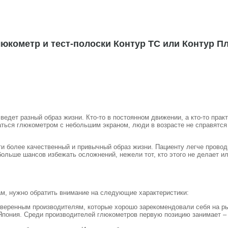
люкометр и тест-полоски Контур ТС или Контур П
 ведет разный образ жизни. Кто-то в постоянном движении, а кто-то пра
аться глюкометром с небольшим экраном, люди в возрасте не справятся
ти более качественный и привычный образ жизни. Пациенту легче провод
больше шансов избежать осложнений, нежели тот, кто этого не делает ил
ам, нужно обратить внимание на следующие характеристики:
веренным производителям, которые хорошо зарекомендовали себя на ры
пония. Среди производителей глюкометров первую позицию занимает – 