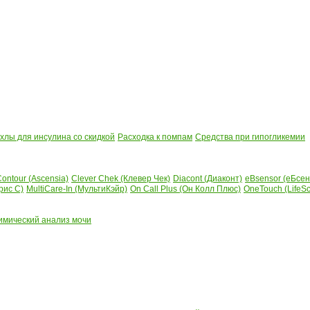
лы для инсулина со скидкой
Расходка к помпам
Средства при гипогликемии
ontour (Ascensia)
Clever Chek (Клевер Чек)
Diacont (Диаконт)
eBsensor (еБсен
рис С)
MultiCare-In (МультиКэйр)
On Call Plus (Он Колл Плюс)
OneTouch (LifeS
имический анализ мочи