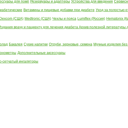
ессуары для помп
Резервуары и адаптеры
Устройства для введения
Сервисн
иабетические
Витамины и пищевые добавки при диабете
Уход за полостью р
Dexcom (США)
Medtronic (США)
Чехлы и пояса
Lumiflex (Россия)
Hematonix (К
Издания врачу и пациенту для лечения диабета
Архив полезной литературы до
олад
Бакалея
Сухие напитки
Отруби, зерновые, семена
Мучные изделия без
тонометры
Дополнительные аксессуары
о-сетчатый ингаляторы