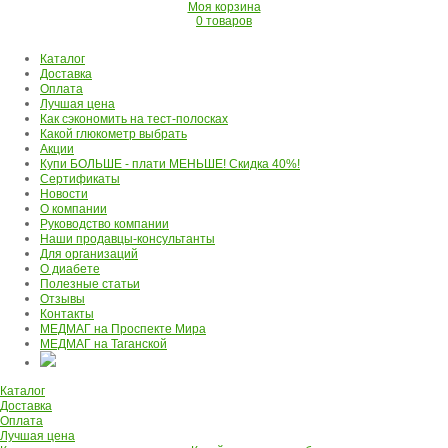
Моя корзина
0 товаров
Каталог
Доставка
Оплата
Лучшая цена
Как сэкономить на тест-полосках
Какой глюкометр выбрать
Акции
Купи БОЛЬШЕ - плати МЕНЬШЕ! Скидка 40%!
Сертификаты
Новости
О компании
Руководство компании
Наши продавцы-консультанты
Для организаций
О диабете
Полезные статьи
Отзывы
Контакты
МЕДМАГ на Проспекте Мира
МЕДМАГ на Таганской
Каталог
Доставка
Оплата
Лучшая цена