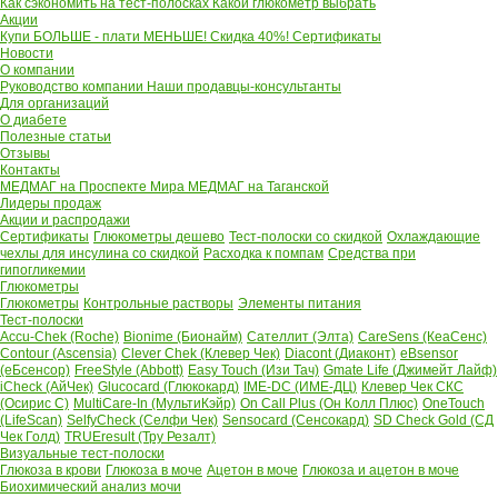
Как сэкономить на тест-полосках
Какой глюкометр выбрать
Акции
Купи БОЛЬШЕ - плати МЕНЬШЕ! Скидка 40%!
Сертификаты
Новости
О компании
Руководство компании
Наши продавцы-консультанты
Для организаций
О диабете
Полезные статьи
Отзывы
Контакты
МЕДМАГ на Проспекте Мира
МЕДМАГ на Таганской
Лидеры продаж
Акции и распродажи
Сертификаты
Глюкометры дешево
Тест-полоски со скидкой
Охлаждающие
чехлы для инсулина со скидкой
Расходка к помпам
Средства при
гипогликемии
Глюкометры
Глюкометры
Контрольные растворы
Элементы питания
Тест-полоски
Accu-Chek (Roche)
Bionime (Бионайм)
Сателлит (Элта)
CareSens (КеаСенс)
Contour (Ascensia)
Clever Chek (Клевер Чек)
Diacont (Диаконт)
eBsensor
(еБсенсор)
FreeStyle (Abbott)
Easy Touch (Изи Тач)
Gmate Life (Джимейт Лайф)
iCheck (АйЧек)
Glucocard (Глюкокард)
IME-DC (ИМЕ-ДЦ)
Клевер Чек СКС
(Осирис С)
MultiCare-In (МультиКэйр)
On Call Plus (Он Колл Плюс)
OneTouch
(LifeScan)
SelfyCheck (Селфи Чек)
Sensocard (Сенсокард)
SD Check Gold (СД
Чек Голд)
TRUEresult (Тру Резалт)
Визуальные тест-полоски
Глюкоза в крови
Глюкоза в моче
Ацетон в моче
Глюкоза и ацетон в моче
Биохимический анализ мочи