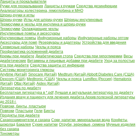
Ланцеты и прокалыватели
Ручки для прокалывания
Ланцеты к ручкам
Средства дезинфекции
Анализаторы холестерина, гемоглобина и МНО
Шприц-ручки и иглы
Шприц-ручки
Иглы для шприц-ручек
Шприцы инсулиновые
Термосумки и чехлы для инсулина и шприц-ручек
Термосумки
Охлаждающие чехлы
Инсулиновые помпы и аксессуары
Инсулиновые помпы
Инфузионные наборы
Инфузионные наборы оптом
Аксессуары для помп
Резервуары и адаптеры
Устройства для введения
Сервисные наборы
Чехлы и пояса
Профилактика осложнений диабета
Кремы при диабете
Диабетическая стопа
Средства при гипогликемии
Весы
диабетические
Витамины и пищевые добавки при диабете
Уход за полостью
рта при диабете
Средства защиты от инфекции
Системы мониторинга глюкозы
Anytime (Китай)
Sinocare (Китай)
Medtrum (Китай)
Abbott Diabetes Care (США)
Dexcom (США)
Medtronic (США)
Чехлы и пояса
Lumiflex (Россия)
Hematonix
(Китай)
Ottai (Китай)
Aidex (Китай)
Литература по диабету
Бесплатная литература в *.pdf
Лучшая и актуальная литература по диабету
Издания врачу и пациенту для лечения диабета
Архив полезной литературы
до 2018 г.
Повязки, бинты, пластыри
Повязки
Пластыри
Гели
Бинты
Продукты при диабете
Сахарозаменители и сахара
Соки, напитки, минеральная вода
Конфеты,
шоколад
Бакалея
Сухие напитки
Отруби, зерновые, семена
Мучные изделия
без сахара
Тонометры