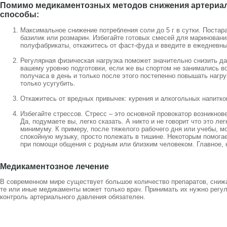
Помимо медикаментозных методов снижения артериал
способы:
Максимальное снижение потребления соли до 5 г в сутки. Постар
базилик или розмарин. Избегайте готовых смесей для мариновани
полуфабрикаты, откажитесь от фаст-фуда и введите в ежедневн
Регулярная физическая нагрузка поможет значительно снизить д
вашему уровню подготовки, если же вы спортом не занимались во
получаса в день и только после этого постепенно повышать нагр
только усугубить.
Откажитесь от вредных привычек: курения и алкогольных напитко
Избегайте стрессов. Стресс – это основной провокатор возникнов
Да, подумаете вы, легко сказать. А никто и не говорит что это ле
минимуму. К примеру, после тяжелого рабочего дня или учебы, м
спокойную музыку, просто полежать в тишине. Некоторым помогает
при помощи общения с родным или близким человеком. Главное, н
Медикаментозное лечение
В современном мире существует большое количество препаратов, сниж
те или иные медикаменты может только врач. Принимать их нужно регул
контроль артериального давления обязателен.