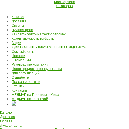
Моя корзина
0 товаров
Каталог
Доставка
Оплата
Лучшая цена
Как сэкономить на тест-полосках
Какой глюкометр выбрать
Акции
Купи БОЛЬШЕ - плати МЕНЬШЕ! Скидка 40%!
Сертификаты
Новости
О компании
Руководство компании
Наши продавцы-консультанты
Для организаций
О диабете
Полезные статьи
Отзывы
Контакты
МЕДМАГ на Проспекте Мира
МЕДМАГ на Таганской
Каталог
Доставка
Оплата
Лучшая цена