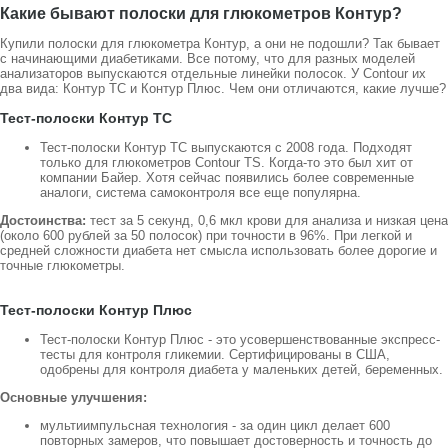
Какие бывают полоски для глюкометров Контур?
Купили полоски для глюкометра Контур, а они не подошли? Так бывает
с начинающими диабетиками. Все потому, что для разных моделей
анализаторов выпускаются отдельные линейки полосок. У Contour их
два вида: Контур ТС и Контур Плюс. Чем они отличаются, какие лучше?
Тест-полоски Контур ТС
Тест-полоски Контур ТС выпускаются с 2008 года. Подходят
только для глюкометров Contour TS. Когда-то это был хит от
компании Байер. Хотя сейчас появились более современные
аналоги, система самоконтроля все еще популярна.
Достоинства:
тест за 5 секунд, 0,6 мкл крови для анализа и низкая цена
(около 600 рублей за 50 полосок) при точности в 96%. При легкой и
средней сложности диабета нет смысла использовать более дорогие и
точные глюкометры.
Тест-полоски Контур Плюс
Тест-полоски Контур Плюс - это усовершенствованные экспресс-
тесты для контроля гликемии. Сертифицированы в США,
одобрены для контроля диабета у маленьких детей, беременных.
Основные улучшения:
мультиимпульсная технология - за один цикл делает 600
повторных замеров, что повышает достоверность и точность до