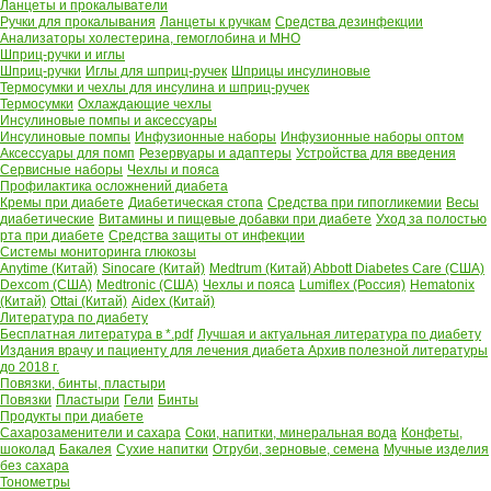
Ланцеты и прокалыватели
Ручки для прокалывания
Ланцеты к ручкам
Средства дезинфекции
Анализаторы холестерина, гемоглобина и МНО
Шприц-ручки и иглы
Шприц-ручки
Иглы для шприц-ручек
Шприцы инсулиновые
Термосумки и чехлы для инсулина и шприц-ручек
Термосумки
Охлаждающие чехлы
Инсулиновые помпы и аксессуары
Инсулиновые помпы
Инфузионные наборы
Инфузионные наборы оптом
Аксессуары для помп
Резервуары и адаптеры
Устройства для введения
Сервисные наборы
Чехлы и пояса
Профилактика осложнений диабета
Кремы при диабете
Диабетическая стопа
Средства при гипогликемии
Весы
диабетические
Витамины и пищевые добавки при диабете
Уход за полостью
рта при диабете
Средства защиты от инфекции
Системы мониторинга глюкозы
Anytime (Китай)
Sinocare (Китай)
Medtrum (Китай)
Abbott Diabetes Care (США)
Dexcom (США)
Medtronic (США)
Чехлы и пояса
Lumiflex (Россия)
Hematonix
(Китай)
Ottai (Китай)
Aidex (Китай)
Литература по диабету
Бесплатная литература в *.pdf
Лучшая и актуальная литература по диабету
Издания врачу и пациенту для лечения диабета
Архив полезной литературы
до 2018 г.
Повязки, бинты, пластыри
Повязки
Пластыри
Гели
Бинты
Продукты при диабете
Сахарозаменители и сахара
Соки, напитки, минеральная вода
Конфеты,
шоколад
Бакалея
Сухие напитки
Отруби, зерновые, семена
Мучные изделия
без сахара
Тонометры