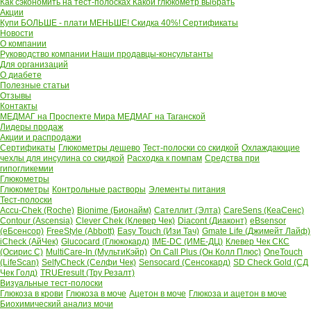
Как сэкономить на тест-полосках
Какой глюкометр выбрать
Акции
Купи БОЛЬШЕ - плати МЕНЬШЕ! Скидка 40%!
Сертификаты
Новости
О компании
Руководство компании
Наши продавцы-консультанты
Для организаций
О диабете
Полезные статьи
Отзывы
Контакты
МЕДМАГ на Проспекте Мира
МЕДМАГ на Таганской
Лидеры продаж
Акции и распродажи
Сертификаты
Глюкометры дешево
Тест-полоски со скидкой
Охлаждающие
чехлы для инсулина со скидкой
Расходка к помпам
Средства при
гипогликемии
Глюкометры
Глюкометры
Контрольные растворы
Элементы питания
Тест-полоски
Accu-Chek (Roche)
Bionime (Бионайм)
Сателлит (Элта)
CareSens (КеаСенс)
Contour (Ascensia)
Clever Chek (Клевер Чек)
Diacont (Диаконт)
eBsensor
(еБсенсор)
FreeStyle (Abbott)
Easy Touch (Изи Тач)
Gmate Life (Джимейт Лайф)
iCheck (АйЧек)
Glucocard (Глюкокард)
IME-DC (ИМЕ-ДЦ)
Клевер Чек СКС
(Осирис С)
MultiCare-In (МультиКэйр)
On Call Plus (Он Колл Плюс)
OneTouch
(LifeScan)
SelfyCheck (Селфи Чек)
Sensocard (Сенсокард)
SD Check Gold (СД
Чек Голд)
TRUEresult (Тру Резалт)
Визуальные тест-полоски
Глюкоза в крови
Глюкоза в моче
Ацетон в моче
Глюкоза и ацетон в моче
Биохимический анализ мочи