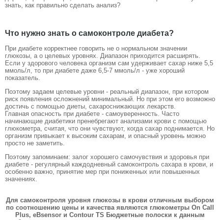
знать, как правильно сделать анализ?
Что нужно знать о самоконтроле диабета?
При диабете корректнее говорить не о нормальном значении
глюкозы, а о целевых уровнях. Диапазон приходится расширять.
Если у здорового человека организм сам удерживает сахар ниже 5,5
ммоль/л, то при диабете даже 6,5-7 ммоль/л - уже хороший
показатель.
Поэтому задаем целевые уровни - реальный диапазон, при котором
риск появления осложнений минимальный. Но при этом его возможно
достичь с помощью диеты, сахароснижающих лекарств.
Главная опасность при диабете - самоуверенность. Часто
начинающие диабетики пренебрегают анализами крови с помощью
глюкометра, считая, что они чувствуют, когда сахар поднимается. Но
организм привыкает к высоким сахарам, и опасный уровень можно
просто не заметить.
Поэтому запоминаем: залог хорошего самочувствия и здоровья при
диабете - регулярный каждодневный самоконтроль сахара в крови, и
особенно важно, принятие мер при пониженных или повышенных
значениях.
Для самоконтроля уровня глюкозы в крови отличным выбором
по соотношению цены и качества являются глюкометры On Call
Plus, eBsensor и Contour TS Бюджетные полоски к данным